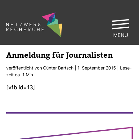
MENU
Anmel­dung für Jour­na­listen
ver­öf­fent­licht von
Günter Bartsch
| 1. Sep­tember 2015 | Lese­
zeit ca. 1 Min.
[vfb id=13]