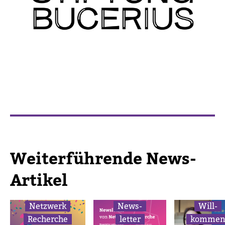
Wei­ter­füh­rende News-​
Artikel
Netz­werk
News­
Will­
Recherche
letter
komme