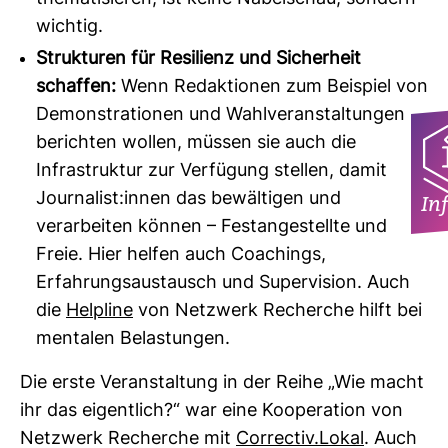
wichtig.
Strukturen für Resilienz und Sicherheit
schaffen:
Wenn Redaktionen zum Beispiel von
Demonstrationen und Wahlveranstaltungen
berichten wollen, müssen sie auch die
Infrastruktur zur Verfügung stellen, damit
Journalist:innen das bewältigen und
In
verarbeiten können – Festangestellte und
Freie. Hier helfen auch Coachings,
Erfahrungsaustausch und Supervision. Auch
die
Helpline
von Netzwerk Recherche hilft bei
mentalen Belastungen.
Die erste Ver­an­stal­tung in der Reihe „Wie macht
ihr das eigent­lich?“ war eine Koope­ra­tion von
Netz­werk Recherche mit
Cor­rectiv.Lokal
. Auch