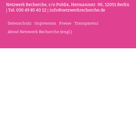
Netz­werk Recherche, c/o Publix, Her­mannstr. 90, 12051 Berlin
| Tel: 030 49 85 40 12 |
info@netz­werk­re­cherche.de
Datenschutz
Impressum
Presse
Transparenz
About Netzwerk Recherche (engl.)