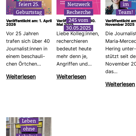
feiert 25.
Netz­werk
im
Geburtstag
Recherche
Team!
245 vom
Veröffentlicht am: 1. April
Veröffentlicht am: 30.
Veröffentlicht am
2026
Mai 2025
November 2025
30.05.2025
Vor 25 Jahren
Liebe Kolleg:innen,
Die Jour­na­lis
trafen sich über 40
recher­chieren
Maria-​Mer­ce
Jour­na­list:innen in
bedeutet heute
Hering unter­
einem beschau­li­
mehr denn je,
stützt seit de
chen Ört­chen…
Angriffen und…
November 2
das…
Wei­ter­lesen
Wei­ter­lesen
Wei­ter­lesen
Leben
ohne