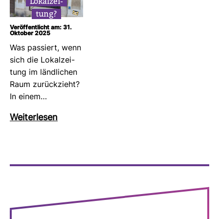
Lokal­zei­
tung?
Veröffentlicht am: 31.
Oktober 2025
Was pas­siert, wenn
sich die Lokal­zei­
tung im länd­li­chen
Raum zurück­zieht?
In einem…
Wei­ter­lesen