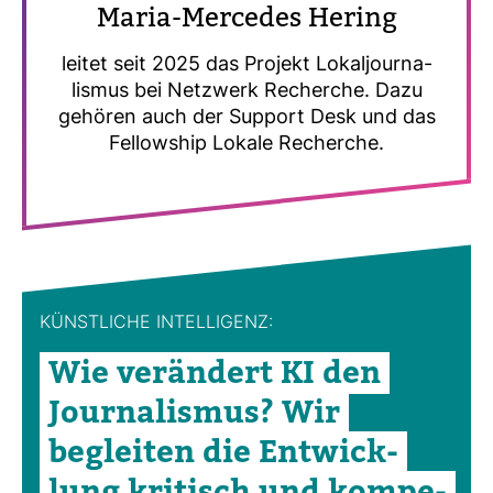
Maria-​Mer­cedes Hering
leitet seit 2025 das Pro­jekt Lokal­jour­na­
lismus bei Netz­werk Recherche. Dazu
gehören auch der Sup­port Desk und das
Fel­low­ship Lokale Recherche.
KÜNST­LICHE INTEL­LI­GENZ:
Wie ver­än­dert KI den
Jour­na­lismus? Wir
begleiten die Ent­wick­
lung kri­tisch und kom­pe­