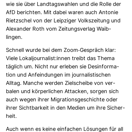
wie sie über Land­tags­wahlen und die Rolle der
AfD berichten. Mit dabei waren auch Antonie
Rietz­schel von der Leip­ziger Volks­zei­tung und
Alex­ander Roth vom Zei­tungs­verlag Waib­
lingen.
Schnell wurde bei dem Zoom-​Gespräch klar:
Viele Lokal­jour­na­list:innen treibt das Thema
täg­lich um. Nicht nur erleben sie Des­in­for­ma­
tion und Anfein­dungen im jour­na­lis­ti­schen
Alltag. Manche werden Ziel­scheibe von ver­
balen und kör­per­li­chen Atta­cken, sorgen sich
auch wegen ihrer Migra­ti­ons­ge­schichte oder
ihrer Sicht­bar­keit in den Medien um ihre Sicher­
heit.
Auch wenn es keine ein­fa­chen Lösungen für all