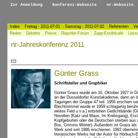
Zur Anmeldung
Konferenz-Webseite
nr-Webseite
Index
Freitag - 2011-07-01
Samstag - 2011-07-02
Referenten
Ve
Reden
Debatte
Preise
Reporter-Forum
Zapp-Erzählcafé
Less
nr-Jahreskonferenz 2011
<<<
Günter Grass
Schriftsteller und Graphiker
Günter Grass wurde am 16. Oktober 1927 in Dan
an der Düsseldorfer Kunstakademie, dann an d
Tagungen der Gruppe 47 teil. 1956 erschien s
Blechtrommel wurde er 1959 schlagartig berühm
weites Feld u.v.a.) entstehen Gedichtbände (Gl
Novellen (Katz und Maus, Im Krebsgang), Erzä
Kopfgeburten oder die Deutschen sterben aus 
Box, Grimms Wörter). Außerdem ist Grass als Ze
Werk sind seit 1986 erschienen. 1993 übernimm
literarischen Werks hat der Autor für Hörbuch