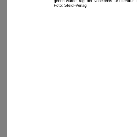
geehrt wurde, ragt der Nobelpreis für Literatur 
Foto: Steidl-Verlag