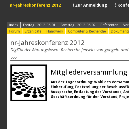
nr-Jahreskonferenz 2012
⟩ Zur Anmeldung
⟩ Konf
Index
Freitag - 2012-06-01
Samstag - 2012-06-02
Referenten
Ver
Forum
Erzählcafé
Handwerk
Computer & Recherche
Dokumenta
nr-Jahreskonferenz 2012
DigiTal der Ahnungslosen: Recherche jenseits von googeln un
<<<
Mitgliederversammlung 
Aus der Tagesordnung: Wahl des Versamml
Einberufung, Feststellung der Beschlussf
Aussprache, Entlastung des Vorstands, An
Geschäftsordnung für den Vorstand, Proje