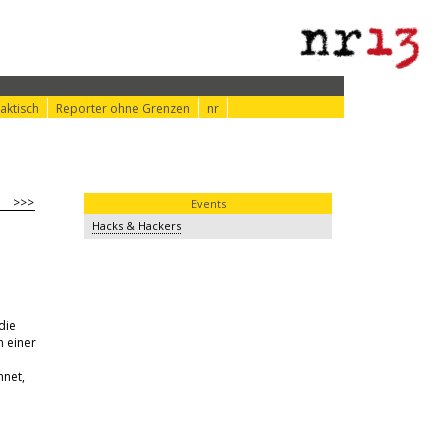
aktisch
Reporter ohne Grenzen
nr
>>>
Events
Hacks & Hackers
die
n einer
hnet,