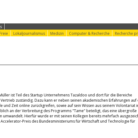
ung
⟩ Konferenz-Info
⟩ Konferenz-Doku
⟩ nr-Website
s
Freie
Lokaljournalismus
Medizin
Computer & Recherche
Recherche pr
Müller ist Teil des Startup Unternehmens Tazaldoo und dort für die Bereiche
ertrieb zuständig. Dazu kann er neben seinen akademischen Erfahrungen auf 
n.de und Zeit online zurückgreifen, sowie auf sein Wissen aus seinem Volontariat i
geblich an der Verbreitung des Programms "Tame" beteiligt, das eine übergroße
ten umwandelt. Hierfür wurde er mit seinen Kollegen bereits mehrfach ausgezeic
Accelerator-Preis des Bundesministeriums für Wirtschaft und Technologie für