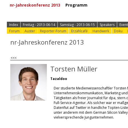
nr-Jahreskonferenz 2013
Programm
⟩ Zur Anmeld
Index
Freitag - 2013-06-14
Samstag - 2013-06-15
Speakers
Event
Forum
Auster
Reporter-Forum
Erzählcafé
Handwerk
Doku
nr-Jahreskonferenz 2013
<<<
Torsten Müller
Tazaldoo
Der studierte Medienwissenschaftler Torsten 
Unternehmenskommunikation, Marketing und V
Tätigkeiten als freier Journalist für dpa, ster
Full-Service-Agentur. Als solcher war er maß
Datenflut auf Twitter in handliche Topten-Lis
unter anderem mit dem German Silicon Valley 
vielversprechende Jungunternehmen.