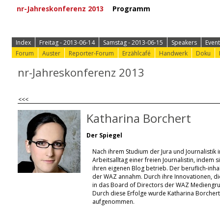
nr-Jahreskonferenz 2013
Programm
⟩ Zur Anmeld
Index
Freitag - 2013-06-14
Samstag - 2013-06-15
Speakers
Event
Forum
Auster
Reporter-Forum
Erzählcafé
Handwerk
Doku
nr-Jahreskonferenz 2013
<<<
Katharina Borchert
Der Spiegel
Nach ihrem Studium der Jura und Journalistik
Arbeitsalltag einer freien Journalistin, indem
ihren eigenen Blog betrieb. Der beruflich-inh
der WAZ annahm. Durch ihre Innovationen, die
in das Board of Directors der WAZ Mediengrupp
Durch diese Erfolge wurde Katharina Borcher
aufgenommen.