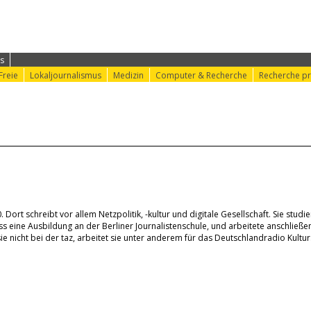
ung
⟩ Konferenz-Info
⟩ Konferenz-Doku
⟩ nr-Website
s
Freie
Lokaljournalismus
Medizin
Computer & Recherche
Recherche pr
 Dort schreibt vor allem Netzpolitik, -kultur und digitale Gesellschaft. Sie studie
ss eine Ausbildung an der Berliner Journalistenschule, und arbeitete anschließe
sie nicht bei der taz, arbeitet sie unter anderem für das Deutschlandradio Kultur