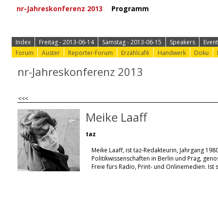
nr-Jahreskonferenz 2013
Programm
⟩ Zur Anmeld
Index
Freitag - 2013-06-14
Samstag - 2013-06-15
Speakers
Event
Forum
Auster
Reporter-Forum
Erzählcafé
Handwerk
Doku
nr-Jahreskonferenz 2013
<<<
Meike Laaff
taz
Meike Laaff, ist taz-Redakteurin, Jahrgang 1980.
Politikwissenschaften in Berlin und Prag, geno
Freie fürs Radio, Print- und Onlinemedien. Ist 