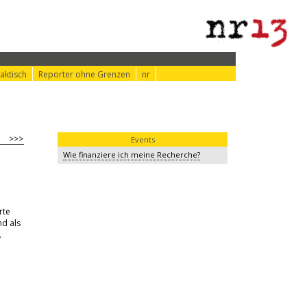
aktisch
Reporter ohne Grenzen
nr
>>>
Events
Wie finanziere ich meine Recherche?
rte
nd als
.