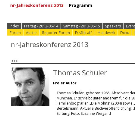
nr-Jahreskonferenz 2013
Programm
⟩ Zur Anmeld
Index
Freitag - 2013-06-14
Samstag - 2013-06-15
Speakers
Event
Forum
Auster
Reporter-Forum
Erzählcafé
Handwerk
Doku
nr-Jahreskonferenz 2013
<<<
Thomas Schuler
Freier Autor
Thomas Schuler, geboren 1965, Absolvent der C
München. Er schreibt unter anderem für die Sü
Familienbiografien „Die Mohns“ (2004) sowie 
Bertelsmann. Aktuelle Buchveröffentlichung: 
Stiftung. Foto: Susanne Weigand