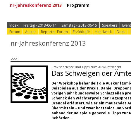
nr-Jahreskonferenz 2013
Programm
⟩ Zur Anmeld
Index
Freitag - 2013-06-14
Samstag - 2013-06-15
Speakers
Event
Forum
Auster
Reporter-Forum
Erzählcafé
Handwerk
Doku
nr-Jahreskonferenz 2013
<<<
Praxisberichte und Tipps zum Auskunftsrecht
Das Schweigen der Ämter
Der Workshop behandelt die Auskunftsmög
Beispielen aus der Praxis. Daniel Drepper 
vorigen Jahr bundesweite Schlagzeilen pro
Schenck den Wächterpreis der Tagespresse
Brendel erläutert, wie er ein mauerndes 
übermitteln – und zwar kostenlos. Im Vor
anhand der Beispiele generelle Tipps zu
Behörden.