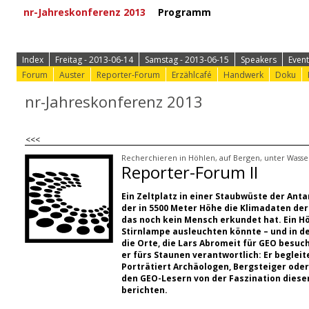
nr-Jahreskonferenz 2013
Programm
⟩ Zur Anmeld
Index
Freitag - 2013-06-14
Samstag - 2013-06-15
Speakers
Event
Forum
Auster
Reporter-Forum
Erzählcafé
Handwerk
Doku
nr-Jahreskonferenz 2013
<<<
Recherchieren in Höhlen, auf Bergen, unter Wasse
Reporter-Forum II
Ein Zeltplatz in einer Staubwüste der Anta
der in 5500 Meter Höhe die Klimadaten der
das noch kein Mensch erkundet hat. Ein Hö
Stirnlampe ausleuchten könnte – und in de
die Orte, die Lars Abromeit für GEO besuc
er fürs Staunen verantwortlich: Er beglei
Porträtiert Archäologen, Bergsteiger oder
den GEO-Lesern von der Faszination diese
berichten.