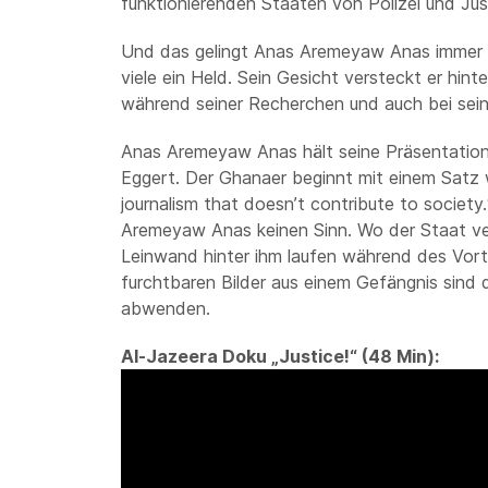
funktionierenden Staaten von Polizei und Just
Und das gelingt Anas Aremeyaw Anas immer wi
viele ein Held. Sein Gesicht versteckt er hint
während seiner Recherchen und auch bei sei
Anas Aremeyaw Anas hält seine Präsentation 
Eggert. Der Ghanaer beginnt mit einem Satz w
journalism that doesn’t contribute to society
Aremeyaw Anas keinen Sinn. Wo der Staat ver
Leinwand hinter ihm laufen während des Vortr
furchtbaren Bilder aus einem Gefängnis sind d
abwenden.
Al-Jazeera Doku „Justice!“ (48 Min):