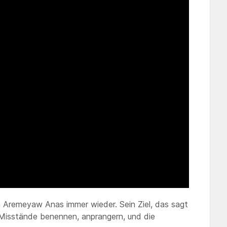
Aremeyaw Anas immer wieder. Sein Ziel, das sagt
e Misstände benennen, anprangern, und die