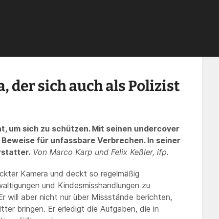
izist versteht
›
Beiträge
›
Dokumentation nr17
›
Ein Journalist aus Ghana, der 
, der sich auch als Polizist
, um sich zu schützen. Mit seinen undercover
 Beweise für unfassbare Verbrechen. In seiner
statter.
Von Marco Karp und Felix Keßler, ifp.
ckter Kamera und deckt so regelmäßig
waltigungen und Kindesmisshandlungen zu
r will aber nicht nur über Missstände berichten,
tter bringen. Er erledigt die Aufgaben, die in