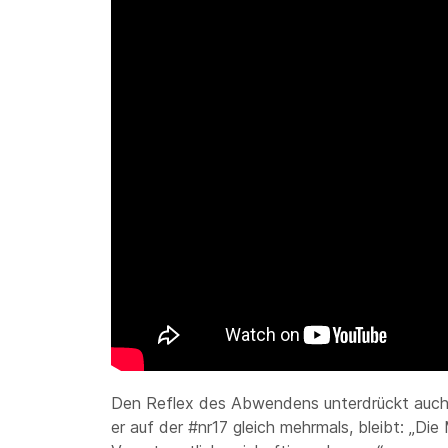
Den Reflex des Abwendens unterdrückt auch 
er auf der #nr17 gleich mehrmals, bleibt: „Di