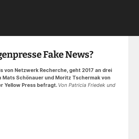
ws?
›
Beiträge
›
Dokumentation nr17
›
Produziert die Regenbogenpresse Fa
genpresse Fake News?
is von Netzwerk Recherche, geht 2017 an drei
n Mats Schönauer und Moritz Tschermak von
r Yellow Press befragt.
Von Patricia Friedek und