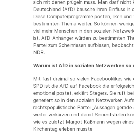
sich mit denen prügeln muss. Man darf nicht k
Deutschland (AfD) bausche ihren Einfluss in 
Diese Computerprogramme posten, liken und v
bestimmten Thema weiter. So können wenige 
viel mehr Menschen in den sozialen Netzwerke
ist. AfD-Anhänger würden zu bestimmten Th
Partei zum Scheinriesen aufblasen, beobach
NDR.
Warum ist AfD in sozialen Netzwerken so 
Mit fast dreimal so vielen Facebooklikes wie
SPD ist die AfD auf Facebook die erfolgreichs
emotional postet, erklärt Stegers. Sie ruft b
generiert so in den sozialen Netzwerken Auf
rechtspopulistische Partei „Aussagen gerade 
weiter verkürzen und damit Sinnentstellen kö
wie es zuletzt Margot Käßmann wegen eine
Kirchentag erleben musste.