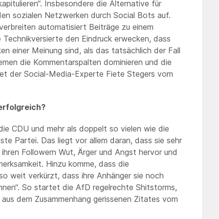
apitulieren“. Insbesondere die Alternative für
den sozialen Netzwerken durch Social Bots auf.
erbreiten automatisiert Beiträge zu einem
Technikversierte den Eindruck erwecken, dass
n einer Meinung sind, als das tatsächlich der Fall
emen die Kommentarspalten dominieren und die
tet der Social-Media-Experte Fiete Stegers vom
erfolgreich?
 die CDU und mehr als doppelt so vielen wie die
te Partei. Das liegt vor allem daran, dass sie sehr
ei ihren Followern Wut, Ärger und Angst hervor und
merksamkeit. Hinzu komme, dass die
so weit verkürzt, dass ihre Anhänger sie noch
nnen“. So startet die AfD regelrechte Shitstorms,
s aus dem Zusammenhang gerissenen Zitates vom