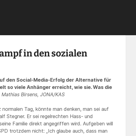
Netzwerken?
›
Beiträge
›
Dokumentation nr17
›
Wie funktioniert Wahlkampf in d
ampf in den sozialen
uf den Social-Media-Erfolg der Alternative für
lt so viele Anhänger erreicht, wie sie. Was die
 Mathias Birsens, JONA/KAS
 normalen Tag, könnte man denken, man sei auf
alf Stegner. Er sei regelrechten Hass- und
ne Familie direkt angegriffen wird. Aufgeben will
SPD trotzdem nicht: „Ich glaube auch, dass man