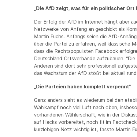
„Die AfD zeigt, was für ein politischer Or
Der Erfolg der AfD im Internet hängt aber a
Netzwerke von Anfang an geschickt als Kommun
Martin Fuchs. Anfangs seien die AfD-Anhäng
über die Partei zu erfahren, weil klassische 
dass die Rechtspopulisten Facebook erfolgreic
Deutschland Ortsverbände aufzubauen. “Die P
Anderen sind dort sehr professionell aufgestel
das Wachstum der AfD stößt bei aktuell run
„Die Parteien haben komplett verpennt“
Ganz anders sieht es wiederum bei den etabli
Wahlkampf noch viel Luft nach oben, insbeson
vorhandenen Wählerschaft, wie in der Diskuss
auf Hacks vorbereitet, noch fit im Factcheck
kurzlebigen Netz wichtig ist, fasste Martin 