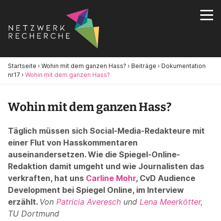
Startseite
›
Wohin mit dem ganzen Hass?
›
Beiträge
›
Dokumentation
nr17
›
Wohin mit dem ganzen Hass?
Wohin mit dem ganzen Hass?
Täglich müssen sich Social-Media-Redakteure mit
einer Flut von Hasskommentaren
auseinandersetzen. Wie die Spiegel-Online-
Redaktion damit umgeht und wie Journalisten das
verkraften, hat uns
Carline Mohr
, CvD Audience
Development bei Spiegel Online, im Interview
erzählt.
Von
Patricia Averesch
und
Lena Meerkötter
,
TU Dortmund