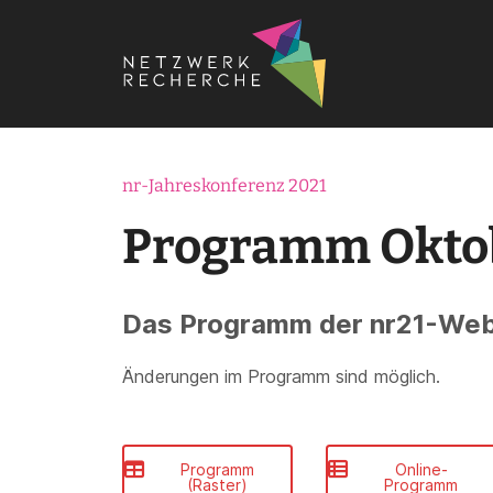
Startseite
›
Termine
›
Konferenzen
›
Jahreskonferenzen
nr-Jahreskonferenz 2021
Programm Okto
Das Programm der nr21-Web
Änderungen im Programm sind möglich.
Programm
Online-
(Raster)
Programm