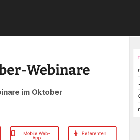
›
nr-Jahreskonferenz 2021
›
Programm Oktober-Webinare
ber-Webinare
inare im Oktober
Mobile Web-
Referenten
App