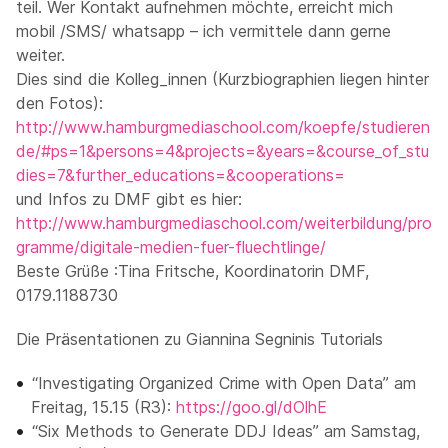
teil. Wer Kontakt aufnehmen möchte, erreicht mich
mobil /SMS/ whatsapp – ich vermittele dann gerne
weiter.
Dies sind die Kolleg_innen (Kurzbiographien liegen hinter
den Fotos):
http://www.hamburgmediaschool.com/koepfe/studieren
de/#ps=1&persons=4&projects=&years=&course_of_stu
dies=7&further_educations=&cooperations=
und Infos zu DMF gibt es hier:
http://www.hamburgmediaschool.com/weiterbildung/pro
gramme/digitale-medien-fuer-fluechtlinge/
Beste Grüße :Tina Fritsche, Koordinatorin DMF,
0179.1188730
Die Präsentationen zu Giannina Segninis Tutorials
“Investigating Organized Crime with Open Data” am
Freitag, 15.15 (R3):
https://goo.gl/dOlhE
“Six Methods to Generate DDJ Ideas” am Samstag,