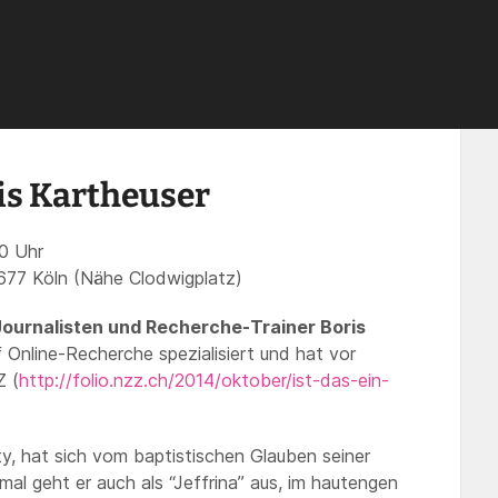
mit Boris Kartheuser
is Kartheuser
0 Uhr
0677 Köln (Nähe Clodwigplatz)
Journalisten und Recherche-Trainer Boris
 Online-Recherche spezialisiert und hat vor
Z (
http://folio.nzz.ch/2014/oktober/ist-das-ein-
y, hat sich vom baptistischen Glauben seiner
al geht er auch als “Jeffrina” aus, im hautengen