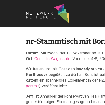
Startseite
›
Termine
›
Stammtische
›
Köln
›
nr-Stammtisch 
nr-Stammtisch mit Bor
Datum:
Mittwoch, der 12. November ab 19.0
Ort:
Comedia Wagenhalle
, Vondelstr. 4-8, 5
Wir freuen uns, als Gast den
investigativen 
Kartheuser
begrüßen zu dürfen. Boris ist auf
kurzem ein spannendes Experiment in der NZ
portrait
) veröffentlicht:
Jeff ist Anhänger der konservativen Tea Part
gottesfürchtigen Eltern losgesagt und manchm