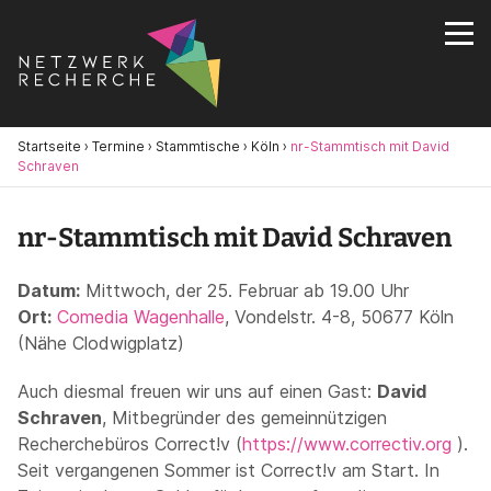
Startseite
›
Termine
›
Stammtische
›
Köln
›
nr-Stammtisch mit David
Schraven
nr-Stammtisch mit David Schraven
Datum:
Mittwoch, der 25. Februar ab 19.00 Uhr
Ort:
Comedia Wagenhalle
, Vondelstr. 4-8, 50677 Köln
(Nähe Clodwigplatz)
Auch diesmal freuen wir uns auf einen Gast:
David
Schraven
, Mitbegründer des gemeinnützigen
Recherchebüros Correct!v (
https://www.correctiv.org
).
Seit vergangenen Sommer ist Correct!v am Start. In