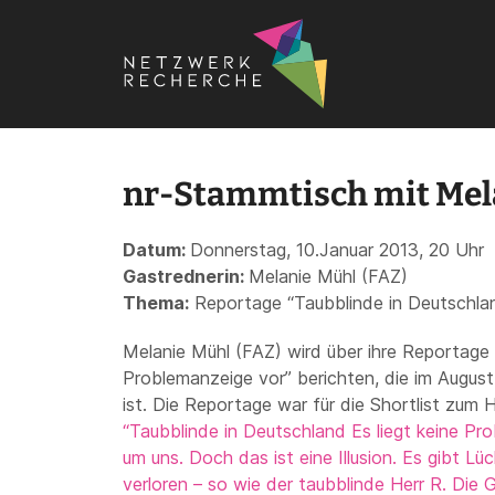
Startseite
›
Termine
›
Stammtische
›
Rheinmain
›
nr-Stamm
nr-Stammtisch mit Mel
Datum:
Donnerstag, 10.Januar 2013, 20 Uhr
Gastrednerin:
Melanie Mühl (FAZ)
Thema:
Reportage “Taubblinde in Deutschlan
Melanie Mühl (FAZ) wird über ihre Reportage 
Problemanzeige vor” berichten, die im August
ist. Die Reportage war für die Shortlist zum
“Taubblinde in Deutschland Es liegt keine Pro
um uns. Doch das ist eine Illusion. Es gibt Lü
verloren – so wie der taubblinde Herr R. Die 