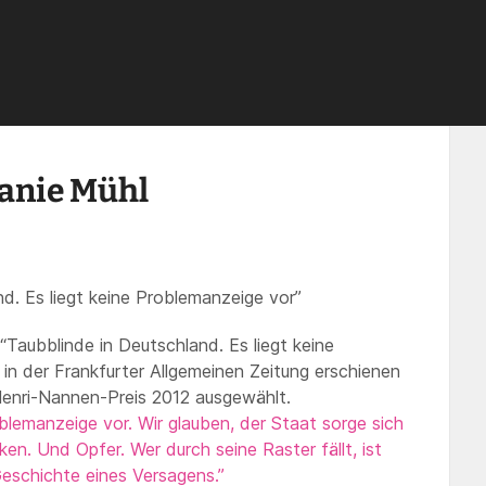
tisch mit Melanie Mühl
anie Mühl
d. Es liegt keine Problemanzeige vor”
“Taubblinde in Deutschland. Es liegt keine
 in der Frankfurter Allgemeinen Zeitung erschienen
 Henri-Nannen-Preis 2012 ausgewählt.
blemanzeige vor. Wir glauben, der Staat sorge sich
cken. Und Opfer. Wer durch seine Raster fällt, ist
Geschichte eines Versagens.”