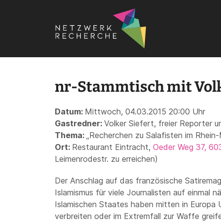
Startseite
›
Termine
›
Stammtische
›
Rheinmain
›
nr-Stamm
nr-Stammtisch mit Volk
Datum:
Mittwoch, 04.03.2015 20:00 Uhr
Gastredner:
Volker Siefert, freier Reporte
Thema:
„Recherchen zu Salafisten im Rhein
Ort:
Restaurant Eintracht,
Oeder Weg 37, 60
Leimenrodestr. zu erreichen)
Der Anschlag auf das französische Satiremag
Islamismus für viele Journalisten auf einmal n
Islamischen Staates haben mitten in Europa U
verbreiten oder im Extremfall zur Waffe greif