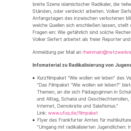
breite Szene islamistischer Radikaler, die teil
Ständen, oder verdeckt arbeiten. Volker Siefe
Anfangstagen des inzwischen verbotenen Mi
welche Quellen sich erschließen lassen, stellt
Fragen ein: Wie gefährlich sind solche Reche
Volker Siefert arbeitet als freier Reporter 
Anmeldung per Mail an
rheinmain@netzwerkr
Infomaterial zu Radikalisierung von Jugen
Kurzfilmpaket “Wie wollen wir leben” des V
“Das Filmpaket “Wie wollen wir leben?” bi
Themen, an die sich Pädagoginnen in Schul
und Alltag, Scharia und Geschlechterrollen,
Internet, Demokratie und Salafismus.”
Link:
www.ufuq.de/filmpaket
Flyer des Frankfurter Amtes für multikultur
“Umgang mit radikalisierten Jugendlichen: I