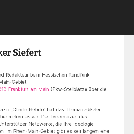
tisch mit Volker Siefert
er Siefert
r und Redakteur beim Hessischen Rundfunk
-Main-Gebiet“
318 Frankfurt am Main
(Pkw-Stellplätze über die
azin „Charlie Hebdo“ hat das Thema radikaler
äher rücken lassen. Die Terrormilizen des
nterstützer-Netzwerke, die Ihre Ideologie
en. Im Rhein-Main-Gebiet gibt es seit langem eine