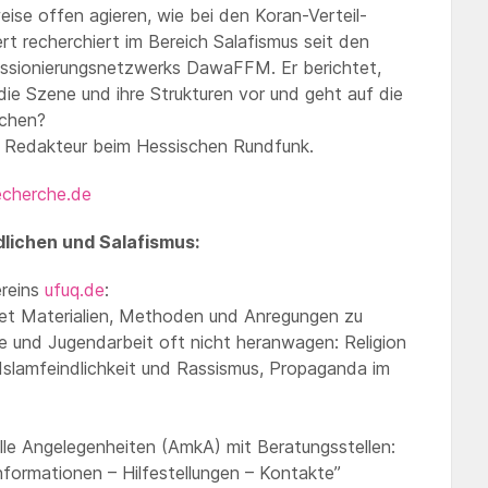
weise offen agieren, wie bei den Koran-Verteil-
rt recherchiert im Bereich Salafismus seit den
ssionierungsnetzwerks DawaFFM. Er berichtet,
 die Szene und ihre Strukturen vor und geht auf die
rchen?
und Redakteur beim Hessischen Rundfunk.
echerche.de
dlichen und Salafismus:
ereins
ufuq.de
:
etet Materialien, Methoden und Anregungen zu
e und Jugendarbeit oft nicht heranwagen: Religion
 Islamfeindlichkeit und Rassismus, Propaganda im
elle Angelegenheiten (AmkA) mit Beratungsstellen:
nformationen – Hilfestellungen – Kontakte”