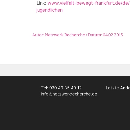
Link:
www.vielfalt-bewegt-frankfurt.de/de/
jugendlichen
Autor: Netzwerk Recherche / Datum: 04.02.2015
Tel: 030 49 85 40 12
Letzte Ände
info@netzwerkrecherche.de