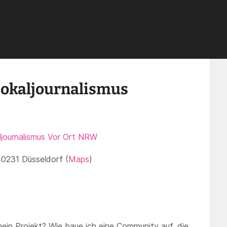
ur Mut – Gründen im Lokaljournalismus
Lokaljournalismus
ljournalismus Vor Ort NRW
 40231 Düsseldorf (
Maps
)
ein Projekt? Wie baue ich eine Community auf, die