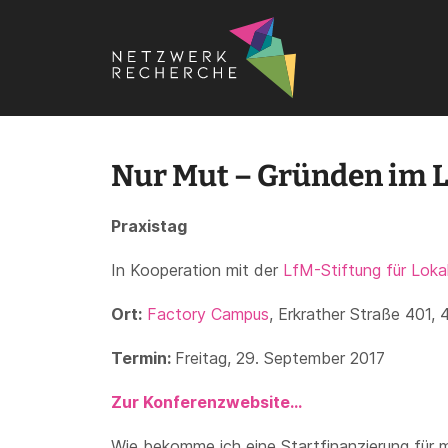
Startseite
›
Termine
›
Konferenzen
›
Fachkonferenzen
›
N
Nur Mut – Gründen im 
Praxistag
In Kooperation mit der
LfM-Stiftung für Loka
Ort:
Factory Campus
, Erkrather Straße 401,
Termin:
Freitag, 29. September 2017
Zur Konferenzwebsite…
Wie bekomme ich eine Startfinanzierung für m