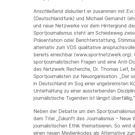
Anschließend diskutiert er zusammen mit Evi
(Deutschlandfunk) und Michael Gernandt (ehe
und neue Netzwerke vor dem Hintergrund des S
Sportjournalismus steht am Scheideweg zwis
Präsentation oder Berichterstattung, Stimmu
alternativ zum VDS qualitative anspruchsvolle
bereits erreichbar (www.sportnetzwerk.org).
sportjournalistischen Fragen und eine Anti-
des Netzwerk Recherche, Dr. Thomas Leif, begr
Sportjournalisten zur Neuorganisation. „Der s
in Deutschland im Sog einer ungebremsten Ko
Unterhaltung zu einer aussterbenden Diszipli
journalistische Tugenden ist längst überfällig,
Neben der Debatte um den Sportjournalismus 
dem Titel „Zukunft des Journalismus – Neue W
journalistischen Ethik thematisieren. So wir
einen neuen Medienkodex als Alternative zum