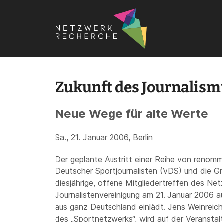
Startseite
›
Termine
›
Konferenzen
›
Fachkonferenzen
›
Z
Zukunft des Journalis
Neue Wege für alte Werte
Sa., 21. Januar 2006, Berlin
Der geplante Austritt einer Reihe von renom
Deutscher Sportjournalisten (VDS) und die G
diesjährige, offene Mitgliedertreffen des N
Journalistenvereinigung am 21. Januar 2006 au
aus ganz Deutschland einlädt. Jens Weinreich,
des „Sportnetzwerks“, wird auf der Veranstalt