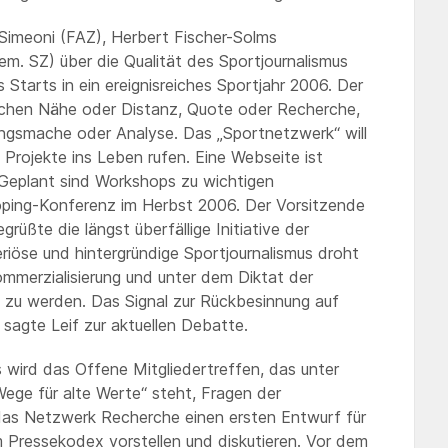
 Simeoni (FAZ), Herbert Fischer-Solms
m. SZ) über die Qualität des Sportjournalismus
tarts in ein ereignisreiches Sportjahr 2006. Der
chen Nähe oder Distanz, Quote oder Recherche,
ngsmache oder Analyse. Das „Sportnetzwerk“ will
 Projekte ins Leben rufen. Eine Webseite ist
 Geplant sind Workshops zu wichtigen
Doping-Konferenz im Herbst 2006. Der Vorsitzende
üßte die längst überfällige Initiative der
eriöse und hintergründige Sportjournalismus droht
mmerzialisierung und unter dem Diktat der
n zu werden. Das Signal zur Rückbesinnung auf
“ sagte Leif zur aktuellen Debatte.
wird das Offene Mitgliedertreffen, das unter
ege für alte Werte“ steht, Fragen der
d das Netzwerk Recherche einen ersten Entwurf für
 Pressekodex vorstellen und diskutieren. Vor dem