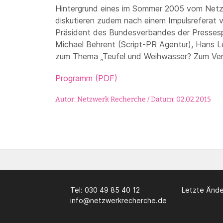
Hintergrund eines im Sommer 2005 vom Netz
diskutieren zudem nach einem Impulsreferat vo
Präsident des Bundesverbandes der Pressespr
Michael Behrent (Script-PR Agentur), Hans
zum Thema „Teufel und Weihwasser? Zum Verh
Programm (PDF)
Autor: Netzwerk Recherche / Datum: 02.02.2015
Tel: 030 49 85 40 12
Letzte Ände
info@netzwerkrecherche.de