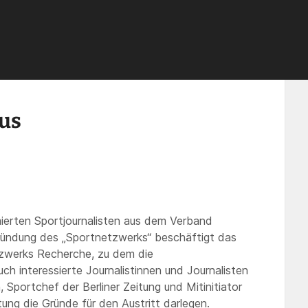
ukunft des Journalismus
mus
mierten Sportjournalisten aus dem Verband
ründung des „Sportnetzwerks“ beschäftigt das
etzwerks Recherche, zu dem die
ch interessierte Journalistinnen und Journalisten
 Sportchef der Berliner Zeitung und Mitinitiator
ung die Gründe für den Austritt darlegen.