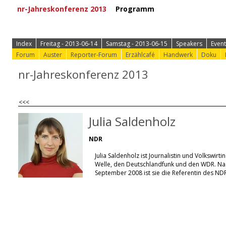
nr-Jahreskonferenz 2013
Programm
⟩ Zur Anmeld
Index
Freitag - 2013-06-14
Samstag - 2013-06-15
Speakers
Event
Forum
Auster
Reporter-Forum
Erzählcafé
Handwerk
Doku
nr-Jahreskonferenz 2013
<<<
Julia Saldenholz
NDR
Julia Saldenholz ist Journalistin und Volkswir
Welle, den Deutschlandfunk und den WDR. Na
September 2008 ist sie die Referentin des ND