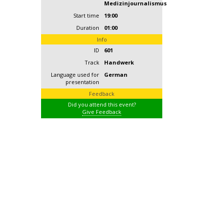
Medizinjournalismus
Start time
19:00
Duration
01:00
Info
ID
601
Track
Handwerk
Language used for
German
presentation
Feedback
Did you attend this event?
Give Feedback