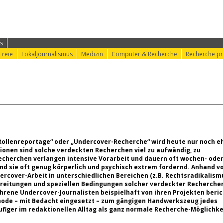
ung
⟩ Konferenz-Info
⟩ Konferenz-Doku
⟩ nr-Website
s
Freie
Lokaljournalismus
Medizin
Computer & Recherche
Recherche pr
ollenreportage“ oder „Undercover-Recherche“ wird heute nur noch e
ionen sind solche verdeckten Recherchen viel zu aufwändig, zu
Recherchen verlangen intensive Vorarbeit und dauern oft wochen- ode
nd sie oft genug körperlich und psychisch extrem fordernd. Anhand v
ercover-Arbeit in unterschiedlichen Bereichen (z.B. Rechtsradikalism
ereitungen und speziellen Bedingungen solcher verdeckter Recherche
hrene Undercover-Journalisten beispielhaft von ihren Projekten beric
hode – mit Bedacht eingesetzt – zum gängigen Handwerkszeug jedes
äufiger im redaktionellen Alltag als ganz normale Recherche-Möglichke