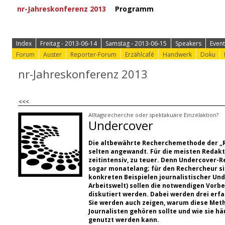
nr-Jahreskonferenz 2013
Programm
⟩ Zur Anmeld
Index
Freitag - 2013-06-14
Samstag - 2013-06-15
Speakers
Event
Forum
Auster
Reporter-Forum
Erzählcafé
Handwerk
Doku
nr-Jahreskonferenz 2013
<<<
Alltagsrecherche oder spektakuäre Einzelaktion?
Undercover
Die altbewährte Recherchemethode der „R
selten angewandt. Für die meisten Redakt
zeitintensiv, zu teuer. Denn Undercover-
sogar monatelang; für den Rechercheur si
konkreten Beispielen journalistischer Und
Arbeitswelt) sollen die notwendigen Vorb
diskutiert werden. Dabei werden drei erfa
Sie werden auch zeigen, warum diese Met
Journalisten gehören sollte und wie sie h
genutzt werden kann.