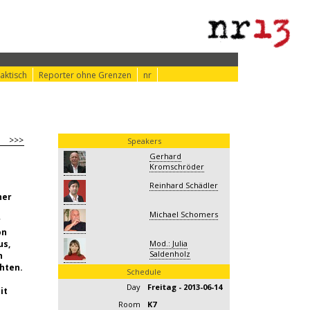
aktisch
Reporter ohne Grenzen
nr
>>>
Speakers
Gerhard
Kromschröder
Reinhard Schädler
her
Michael Schomers
r
on
us,
Mod.: Julia
Saldenholz
n
hten.
Schedule
Day
Freitag - 2013-06-14
it
Room
K7