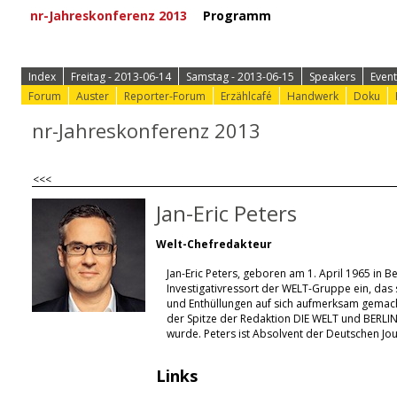
nr-Jahreskonferenz 2013
Programm
⟩ Zur Anmeld
Index
Freitag - 2013-06-14
Samstag - 2013-06-15
Speakers
Event
Forum
Auster
Reporter-Forum
Erzählcafé
Handwerk
Doku
nr-Jahreskonferenz 2013
<<<
Jan-Eric Peters
Welt-Chefredakteur
Jan-Eric Peters, geboren am 1. April 1965 in Be
Investigativressort der WELT-Gruppe ein, das 
und Enthüllungen auf sich aufmerksam gemach
der Spitze der Redaktion DIE WELT und BERL
wurde. Peters ist Absolvent der Deutschen Jou
Links