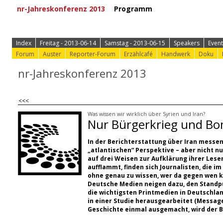
nr-Jahreskonferenz 2013
Programm
⟩ Zur Anmeld
Index
Freitag - 2013-06-14
Samstag - 2013-06-15
Speakers
Event
Forum
Auster
Reporter-Forum
Erzählcafé
Handwerk
Doku
nr-Jahreskonferenz 2013
<<<
Was wissen wir wirklich über Syrien und Iran?
Nur Bürgerkrieg und B
In der Berichterstattung über Iran messen
„atlantischen“ Perspektive – aber nicht n
auf drei Weisen zur Aufklärung ihrer Lese
aufflammt, finden sich Journalisten, die 
ohne genau zu wissen, wer da gegen wen käm
Deutsche Medien neigen dazu, den Standpu
die wichtigsten Printmedien in Deutschlan
in einer Studie herausgearbeitet (Message
Geschichte einmal ausgemacht, wird der B