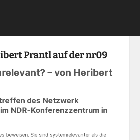
r09
›
Beiträge
›
Jahreskonferenz
›
Eröffnungsrede von Heribert Prantl auf de
bert Prantl auf der nr09
relevant? – von Heribert
treffen des Netzwerk
 im NDR-Konferenzzentrum in
es beweisen. Sie sind systemrelevanter als die