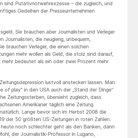
 sind Putativnotwehrexzesse – die zugleich, und
 künftiges Gedeihen der Presseunternehmen
geld. Sie brauchen aber Journalisten und Verleger
en Journalisten, die neugierig, unbequem,
. Sie brauchen Verleger, die einen solchen
tungen mehr wollen als Geld, die stolz sind darauf,
lz mehr bedeutet als ein oder zwei Prozent mehr
-Zeitungsdepression lustvoll anstecken lassen. Man
ate of play“ in den USA auch der „Stand der Dinge“
he Zeitungssterben, übersieht zugleich, dass
achsenen Amerikaner täglich eine Zeitung
 natürlich. Lange bevor sich im Herbst 2008 die
 19 der 50 größten US-Zeitungen in roten Zahlen.
heute noch schlechter geht als den Banken, dann
hl, der Journalistik-Professor in Lugano,