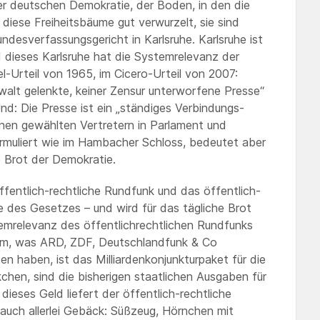
r deutschen Demokratie, der Boden, in den die
diese Freiheitsbäume gut verwurzelt, sie sind
desverfassungsgericht in Karlsruhe. Karlsruhe ist
dieses Karlsruhe hat die Systemrelevanz der
el-Urteil von 1965, im Cicero-Urteil von 2007:
ewalt gelenkte, keiner Zensur unterworfene Presse“
nd: Die Presse ist ein „ständiges Verbindungs-
nen gewählten Vertretern in Parlament und
formuliert wie im Hambacher Schloss, bedeutet aber
he Brot der Demokratie.
öffentlich-rechtliche Rundfunk und das öffentlich-
ne des Gesetzes – und wird für das tägliche Brot
emrelevanz des öffentlichrechtlichen Rundfunks
dem, was ARD, ZDF, Deutschlandfunk & Co
 haben, ist das Milliardenkonjunkturpaket für die
hen, sind die bisherigen staatlichen Ausgaben für
dieses Geld liefert der öffentlich-rechtliche
 auch allerlei Gebäck: Süßzeug, Hörnchen mit