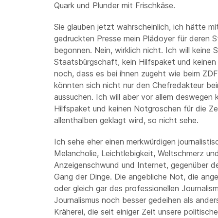
Quark und Plunder mit Frischkäse.
Sie glauben jetzt wahrscheinlich, ich hätte 
gedruckten Presse mein Plädoyer für deren S
begonnen. Nein, wirklich nicht. Ich will keine 
Staatsbürgschaft, kein Hilfspaket und keine
noch, dass es bei ihnen zugeht wie beim ZDF –
könnten sich nicht nur den Chefredakteur be
aussuchen. Ich will aber vor allem deswegen k
Hilfspaket und keinen Notgroschen für die Zei
allenthalben geklagt wird, so nicht sehe.
Ich sehe eher einen merkwürdigen journalisti
Melancholie, Leichtlebigkeit, Weltschmerz u
Anzeigenschwund und Internet, gegenüber d
Gang der Dinge. Die angebliche Not, die ange
oder gleich gar des professionellen Journalism
Journalismus noch besser gedeihen als anders
Kräherei, die seit einiger Zeit unsere politisc