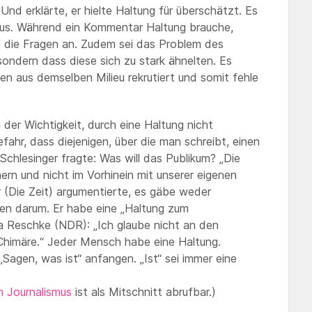
Und erklärte, er hielte Haltung für überschätzt. Es
mus. Während ein Kommentar Haltung brauche,
f die Fragen an. Zudem sei das Problem des
sondern dass diese sich zu stark ähnelten. Es
ten aus demselben Milieu rekrutiert und somit fehle
 der Wichtigkeit, durch eine Haltung nicht
hr, dass diejenigen, über die man schreibt, einen
 Schlesinger fragte: Was will das Publikum? „Die
ern und nicht im Vorhinein mit unserer eigenen
 (Die Zeit) argumentierte, es gäbe weder
hen darum. Er habe eine „Haltung zum
a Reschke (NDR): „Ich glaube nicht an den
e Chimäre.“ Jeder Mensch habe eine Haltung.
Sagen, was ist“ anfangen. „Ist“ sei immer eine
m Journalismus
ist als Mitschnitt abrufbar.)