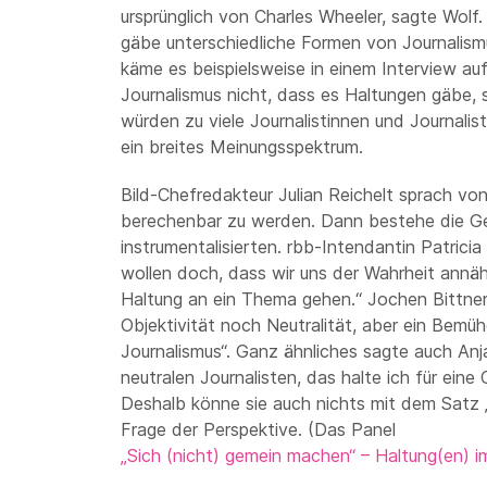
ursprünglich von Charles Wheeler, sagte Wolf. 
gäbe unterschiedliche Formen von Journalis
käme es beispielsweise in einem Interview au
Journalismus nicht, dass es Haltungen gäbe, 
würden zu viele Journalistinnen und Journalis
ein breites Meinungsspektrum.
Bild-Chefredakteur Julian Reichelt sprach von
berechenbar zu werden. Dann bestehe die Gefa
instrumentalisierten. rbb-Intendantin Patricia
wollen doch, dass wir uns der Wahrheit annäh
Haltung an ein Thema gehen.“ Jochen Bittner
Objektivität noch Neutralität, aber ein Bemü
Journalismus“. Ganz ähnliches sagte auch Anj
neutralen Journalisten, das halte ich für ein
Deshalb könne sie auch nichts mit dem Satz „
Frage der Perspektive. (Das Panel
„Sich (nicht) gemein machen“ – Haltung(en) i