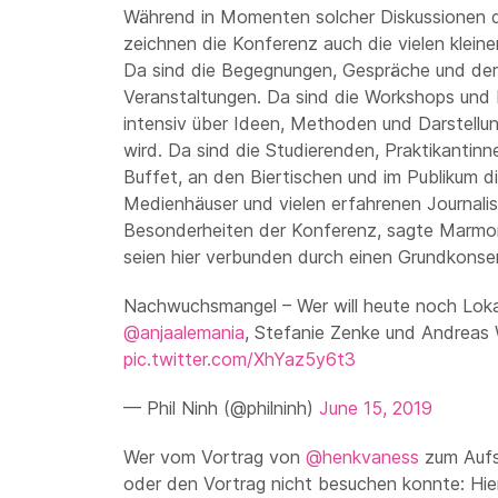
Während in Momenten solcher Diskussionen d
zeichnen die Konferenz auch die vielen klei
Da sind die Begegnungen, Gespräche und der
Veranstaltungen. Da sind die Workshops und 
intensiv über Ideen, Methoden und Darstellun
wird. Da sind die Studierenden, Praktikantin
Buffet, an den Biertischen und im Publikum 
Medienhäuser und vielen erfahrenen Journalis
Besonderheiten der Konferenz, sagte Marmor
seien hier verbunden durch einen Grundkonsens
Nachwuchsmangel – Wer will heute noch Lok
@anjaalemania
, Stefanie Zenke und Andreas
pic.twitter.com/XhYaz5y6t3
— Phil Ninh (@philninh)
June 15, 2019
Wer vom Vortrag von
@henkvaness
zum Aufsp
oder den Vortrag nicht besuchen konnte: Hi