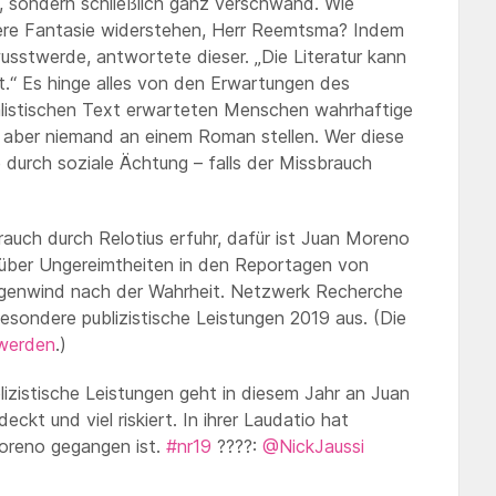
e, sondern schließlich ganz verschwand. Wie
ere Fantasie widerstehen, Herr Reemtsma? Indem
stwerde, antwortete dieser. „Die Literatur kann
t.“ Es hinge alles von den Erwartungen des
alistischen Text erwarteten Menschen wahrhaftige
 aber niemand an einem Roman stellen. Wer diese
durch soziale Ächtung – falls der Missbrauch
auch durch Relotius erfuhr, dafür ist Juan Moreno
te über Ungereimtheiten in den Reportagen von
Gegenwind nach der Wahrheit. Netzwerk Recherche
esondere publizistische Leistungen 2019 aus. (Die
 werden
.)
lizistische Leistungen geht in diesem Jahr an Juan
ckt und viel riskiert. In ihrer Laudatio hat
reno gegangen ist.
#nr19
????:
@NickJaussi