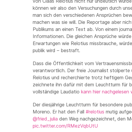
von Claas Relotius nicht nur undeutlich wurd
können wir also den Versuchungen durch uns
man sich den verschiedenen Ansprüchen bewus
machen was sie will. Die Reportage aber nich
Publikums an einen Text ab. Von einem journ
Informationen. Die gleichen Ansprüche würde
Erwartungen wie Relotius missbrauche, würde 
publik wird – bestraft.
Dass die Öffentlichkeit vom Vertrauensmissbr
verantwortlich. Der freie Journalist stolper
Relotius und recherchierte trotz heftigem 
zeichnete ihn dafür mit dem Leuchtturm für b
vollständige Laudatio
kann hier nachgelesen
Der diesjährige Leuchtturm für besondere pub
Moreno. Er hat den Fall
#relotius
mutig aufgede
@fried_julia
den Weg nachgezeichnet, den Mo
pic.twitter.com/RMezVqbUtU