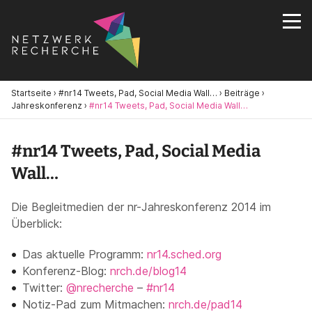
Startseite
›
#nr14 Tweets, Pad, Social Media Wall…
›
Beiträge
›
Jahreskonferenz
›
#nr14 Tweets, Pad, Social Media Wall…
#nr14 Tweets, Pad, Social Media
Wall…
Die Begleitmedien der nr-Jahreskonferenz 2014 im
Überblick:
Das aktuelle Programm:
nr14.sched.org
Konferenz-Blog:
nrch.de/blog14
Twitter:
@nrecherche
–
#nr14
Notiz-Pad zum Mitmachen:
nrch.de/pad14