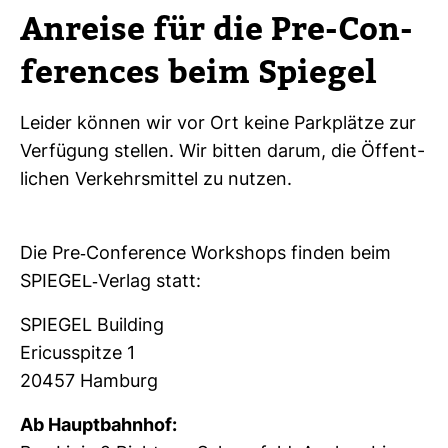
Anreise für die Pre-​Con­
fe­rences beim Spiegel
Leider können wir vor Ort keine Park­plätze zur
Ver­fü­gung stellen. Wir bitten darum, die Öffent­
li­chen Ver­kehrs­mittel zu nutzen.
Die Pre-​Con­fe­rence Work­shops finden beim
SPIEGEL-​Verlag statt:
SPIEGEL Buil­ding
Eri­cus­spitze 1
20457 Ham­burg
Ab Haupt­bahnhof: