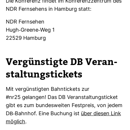
Die Kon­fe­renz findet im Kon­fe­renz­zen­trum des
NDR Fern­se­hens in Ham­burg statt:
NDR Fern­sehen
Hugh-​Greene-​Weg 1
22529 Ham­burg
Ver­güns­tigte DB Ver­an­
stal­tungs­ti­ckets
Mit ver­güns­tigten Bahn­ti­ckets zur
#nr25 gelangen! Das DB Ver­an­stal­tungs­ti­cket
gibt es zum bun­des­weiten Fest­preis, von jedem
DB-​Bahnhof. Eine Buchung ist
über diesen Link
mög­lich
.