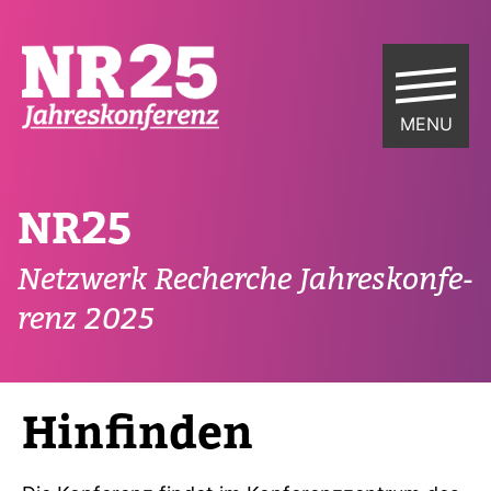
MENU
NR25
Netz­werk Recherche Jah­res­kon­fe­
renz 2025
Hin­finden