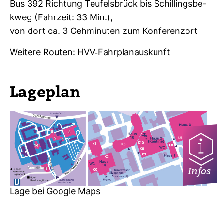
Bus 392 Rich­tung Teu­fels­brück bis Schil­lings­be­
kweg (Fahr­zeit: 33 Min.),
von dort ca. 3 Geh­mi­nuten zum Kon­fe­renzort
Wei­tere Routen:
HVV-​Fahr­plan­aus­kunft
Lage­plan
Infos
Lage bei Google Maps