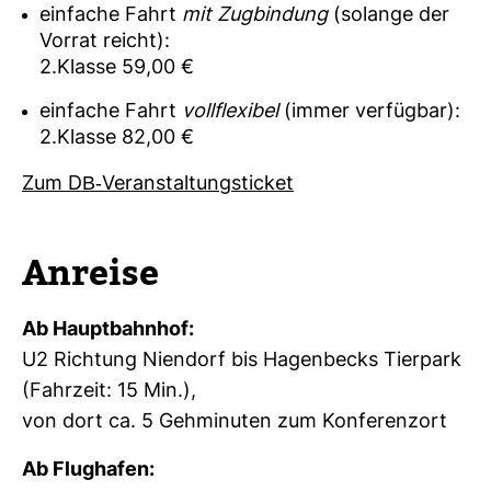
einfache Fahrt
mit Zugbindung
(solange der
Vorrat reicht):
2.Klasse 59,00 €
einfache Fahrt
vollflexibel
(immer verfügbar):
2.Klasse 82,00 €
Zum DB-​Ver­an­stal­tungs­ti­cket
Anreise
Ab Haupt­bahnhof:
U2 Rich­tung Nien­dorf bis Hagen­becks Tier­park
(Fahr­zeit: 15 Min.),
von dort ca. 5 Geh­mi­nuten zum Kon­fe­renzort
Ab Flug­hafen: