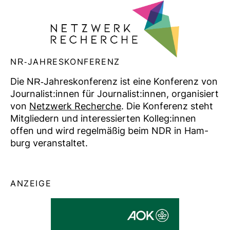
NR-​JAH­RES­KON­FE­RENZ
Die NR-​Jah­res­kon­fe­renz ist eine Kon­fe­renz von
Jour­na­list:innen für Jour­na­list:innen, orga­ni­siert
von
Netz­werk Recherche
. Die Kon­fe­renz steht
Mit­glie­dern und inter­es­sierten Kolleg:innen
offen und wird regel­mäßig beim NDR in Ham­
burg ver­an­staltet.
ANZEIGE