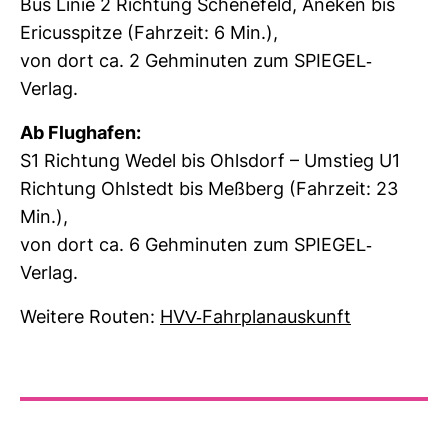
Bus Linie 2 Rich­tung Sche­ne­feld, Aneken bis
Eri­cus­spitze (Fahr­zeit: 6 Min.),
von dort ca. 2 Geh­mi­nuten zum SPIEGEL-​
Verlag.
Ab Flug­hafen:
S1 Rich­tung Wedel bis Ohls­dorf – Umstieg U1
Rich­tung Ohl­stedt bis Meß­berg (Fahr­zeit: 23
Min.),
von dort ca. 6 Geh­mi­nuten zum SPIEGEL-​
Verlag.
Wei­tere Routen:
HVV-​Fahr­plan­aus­kunft