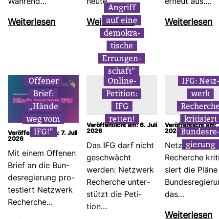
Wäh­rend…
heute…
erneut aus.…
Angriff
auf eine
Wei­ter­lesen
Wei­ter­lesen
Wei­ter­lesen
demo­kra­
ti­sche
Errun­gen­
schaft“
Offener
Online-​
IFG: Netz
Brief:
Peti­tion:
werk
„Hände
IFG
Recherch
weg vom
retten!
kri­ti­siert
Ver­öf­fent­licht am: 6. Juli
Ver­öf­fent­licht am: 
IFG!“
Bun­des­re
2026
2026
Ver­öf­fent­licht am: 7. Juli
2026
gie­rung
Das IFG darf nicht
Netz­werk
Mit einem Offenen
geschwächt
Recherche kri­t
Brief an die Bun­
werden: Netz­werk
siert die Pläne
des­re­gie­rung pro­
Recherche unter­
Bun­des­re­gie­r
tes­tiert Netz­werk
stützt die Peti­
das…
Recherche…
tion…
Wei­ter­lesen