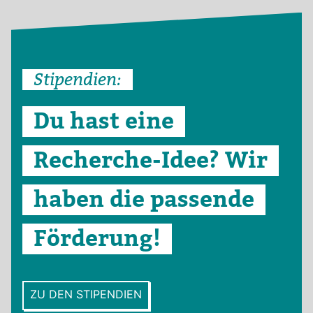
Sti­pen­dien:
Du hast eine
Recherche-​Idee? Wir
haben die pas­sende
För­de­rung!
ZU DEN STI­PEN­DIEN