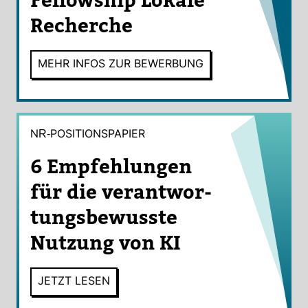
Fel­low­ship Lokale
Recherche
MEHR INFOS ZUR BEWER­BUNG
NR-​POSI­TI­ONS­PA­PIER
6 Emp­feh­lungen
für die ver­ant­wor­
tungs­be­wusste
Nut­zung von KI
JETZT LESEN