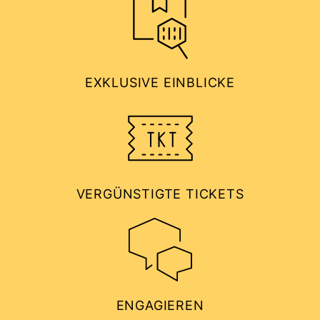
EXKLU­SIVE EIN­BLICKE
VER­GÜNS­TIGTE TICKETS
ENGA­GIEREN