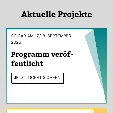
Aktu­elle Pro­jekte
SCICAR AM 17./18. SEP­TEMBER
2026
Pro­gramm ver­öf­
fent­licht
JETZT TICKET SICHERN