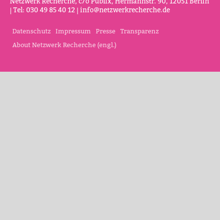
Netz­werk Recherche, c/o Publix, Her­mannstr. 90, 12051 Berlin
| Tel: 030 49 85 40 12 |
info@netz­werk­re­cherche.de
Datenschutz
Impressum
Presse
Transparenz
About Netzwerk Recherche (engl.)