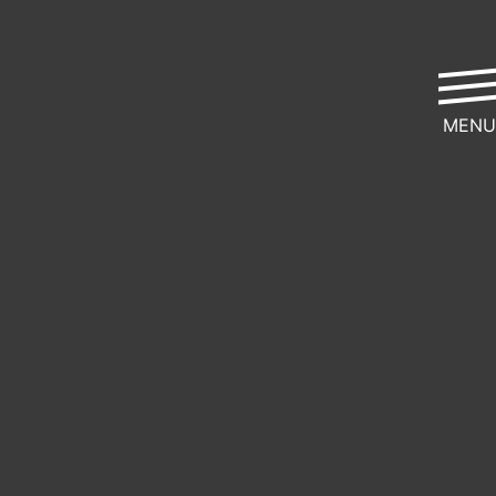
MENU
Wir stärken alle, die jour­na­lis­tisch recher­
chieren:
Wir zeigen, was mög­lich
ist – und was mög­lich
sein sollte.