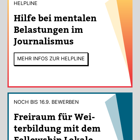
HEL­PLINE
Hilfe bei men­talen
Belas­tungen im
Jour­na­lismus
MEHR INFOS ZUR HEL­PLINE
NOCH BIS 16.9. BEWERBEN
Frei­raum für Wei­
ter­bil­dung mit dem