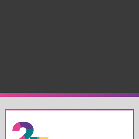
MEHR ZU UNSERER MIS­SION
AUS­KUNFTS­RECHTE
IFG retten!
INFOR­MA­TIONEN UND PETI­TION