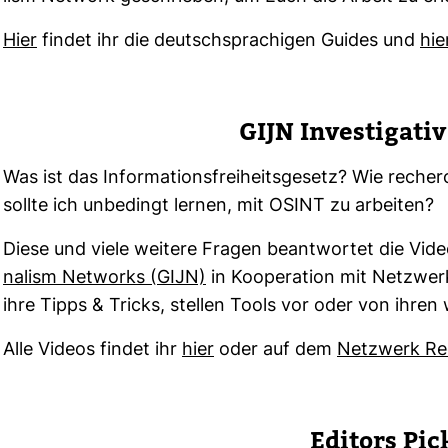
Hier
findet ihr die deutsch­spra­chigen Guides und
hie
GIJN Inves­ti­gati
Was ist das Infor­ma­ti­ons­frei­heits­ge­setz? Wie rec
sollte ich unbe­dingt lernen, mit OSINT zu arbeiten?
Diese und viele wei­tere Fragen beant­wortet die Vide
na­lism Net­works (GIJN)
in Koope­ra­tion mit Netz­we
ihre Tipps & Tricks, stellen Tools vor oder von ihren 
Alle Videos findet ihr
hier
oder auf dem
Netz­werk Rec
Edi­tors Pic