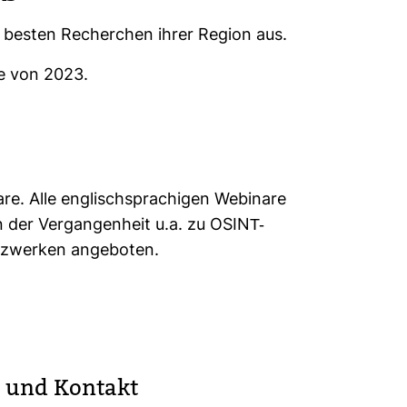
 besten Recher­chen ihrer Region aus.
e von 2023.
e. Alle eng­lisch­spra­chigen Webi­nare
der Ver­gan­gen­heit u.a. zu OSINT-​
z­werken ange­boten.
n und Kon­takt