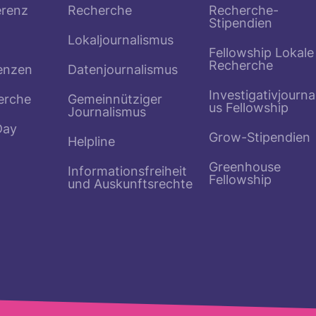
erenz
Recherche
Recherche-
Stipendien
Lokaljournalismus
Fellowship Lokale
Recherche
enzen
Datenjournalismus
Investigativjourna
erche
Gemeinnütziger
us Fellowship
Journalismus
Day
Grow-Stipendien
Helpline
Greenhouse
Informationsfreiheit
Fellowship
und Auskunftsrechte