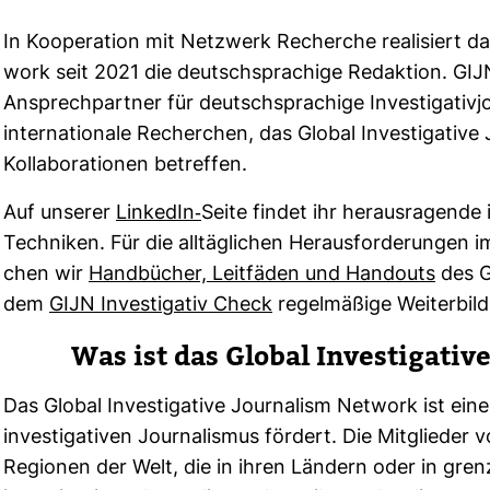
In Koope­ra­tion mit Netz­werk Recherche rea­li­siert das
work seit 2021 die deutsch­spra­chige Redak­tion.
GIJ
Ansprech­partner für deutsch­spra­chige Inves­ti­ga­ti­vj
inter­na­tio­nale Recher­chen, das Global Inves­ti­ga­tive 
Kol­la­bo­ra­tionen betreffen.
Auf unserer
Lin­kedIn-​
Seite findet ihr her­aus­ra­gende
Tech­niken. Für die all­täg­li­chen Her­aus­for­de­rungen im I
chen wir
Hand­bü­cher, Leit­fäden und Hand­outs
des G
dem
GIJN Inves­ti­gativ Check
regel­mä­ßige Wei­ter­b
Was ist das Global Inves­ti­ga­tiv
Das Global Inves­ti­ga­tive Jour­na­lism Net­work ist ein
inves­ti­ga­tiven Jour­na­lismus för­dert. Die Mit­glieder
Regionen der Welt, die in ihren Län­dern oder in grenz