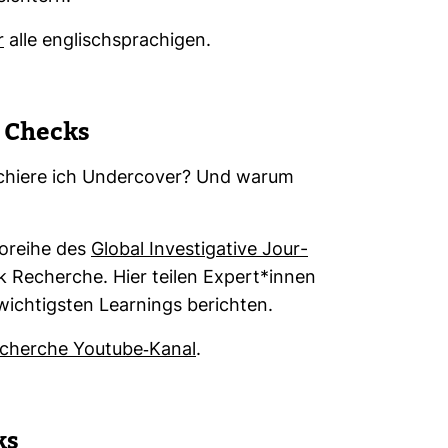
r
alle eng­lisch­spra­chigen.
v Checks
her­chiere ich Under­cover? Und warum
­or­eihe des
Global Inves­ti­ga­tive Jour­
rk Recherche. Hier teilen Expert*innen
wich­tigsten Lear­nings berichten.
herche You­tube-​​Kanal
.
ks