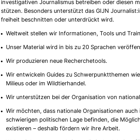
inves­ti­ga­tiven Jour­na­lismus betreiben oder diesen 
stützen. Beson­ders unter­stützt das GIJN Jour­na­list:
frei­heit beschnitten oder unter­drückt wird.
Weltweit stellen wir Informationen, Tools und Trai
Unser Material wird in bis zu 20 Sprachen veröffent
Wir produzieren neue Recherchetools.
Wir entwickeln Guides zu Schwerpunktthemen wie 
Milieus oder im Wildtierhandel.
Wir unterstützen bei der Organisation von national
Wir möchten, dass nationale Organisationen auch in
schwierigen politischen Lage befinden, die Mögli
existieren – deshalb fördern wir ihre Arbeit.