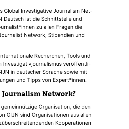
 Global Inves­ti­ga­tive Jour­na­lism Net­
N Deutsch
ist die Schnitt­stelle und
our­na­list*innen zu allen Fragen die
Jour­na­list Net­work, Sti­pen­dien und
 inter­na­tio­nale Recher­chen, Tools und
nves­ti­ga­ti­vjour­na­lismus ver­öf­fent­li­
IJN in deut­scher Sprache sowie mit
il­dungen und Tipps von Expert*innen.
e Jour­na­lism Net­work?
e gemein­nüt­zige Orga­ni­sa­tion, die den
 von GIJN sind Orga­ni­sa­tionen aus allen
­über­schrei­ten­denden Koope­ra­tionen