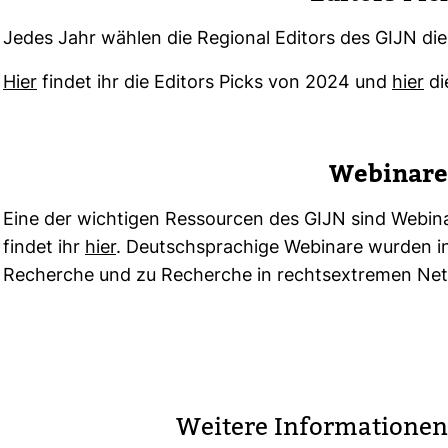
Jedes Jahr wählen die Regional Edi­tors des GIJN die
Hier
findet ihr die Edi­tors Picks von 2024 und
hier
di
Webi­nare
Eine der wich­tigen Res­sourcen des GIJN sind Webi­nar
findet ihr
hier
. Deutsch­spra­chige Webi­nare wurden in 
Recherche und zu Recherche in rechts­ex­tremen Net
Wei­tere Infor­ma­tione