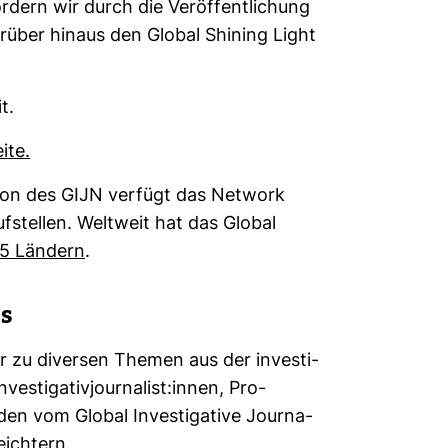
ördern wir durch die Veröffentlichung
rüber hinaus den Global Shining Light
t.
ite.
tion des GIJN ver­fügt das Net­work
f­stellen. Welt­weit hat das Global
95 Län­dern
.
s
er zu diversen Themen aus der inves­ti­
­ti­ga­ti­vjour­na­list:innen, Pro­
den vom Global Inves­ti­ga­tive Jour­na­
ich­tern.