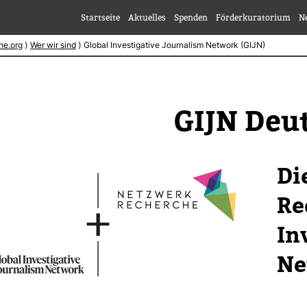
Startseite
Aktuelles
Spenden
Förderkuratorium
N
he.org
⟩
Wer wir sind
⟩
Global Investigative Journalism Network (GIJN)
GIJN Deu
Di
Re
Inv
Ne