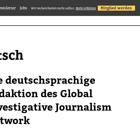
ewsletter
Jobs
Mitglied werden
Wir recherchieren nicht selbst.
Mehr erfahren
tsch
e deutsch­spra­chige
dak­tion des Global
es­ti­ga­tive Jour­na­lism
t­work