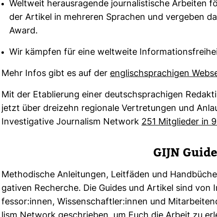
Weltweit herausragende journalistische Arbeiten f
der Artikel in mehreren Sprachen und vergeben da
Award.
Wir kämpfen für eine weltweite Informationsfreihei
Mehr Infos gibt es auf der
eng­lisch­spra­chigen Web­se
Mit der Eta­blie­rung einer deutsch­spra­chigen Redak­
jetzt über drei­zehn regio­nale Ver­tre­tungen und Anlau
Inves­ti­ga­tive Jour­na­lism Net­work
251 Mit­glieder in 
GIJN Guide
Metho­di­sche Anlei­tungen, Leit­fäden und Hand­bü­ch
ga­tiven Recherche. Die Guides und Artikel sind von Inves
fessor:innen, Wis­sen­schaftler:innen und Mit­ar­bei­ten
lism Net­work geschrieben, um Euch die Arbeit zu erle