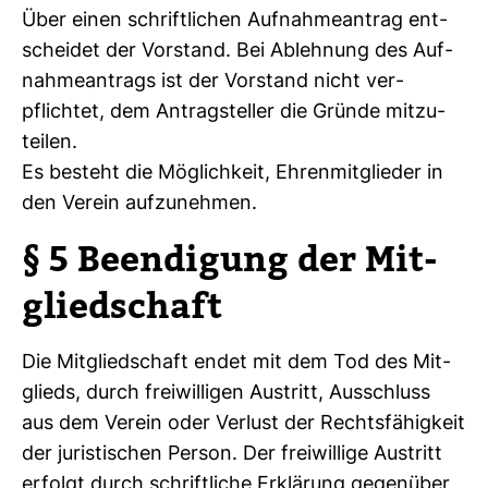
Über einen schrift­li­chen Auf­nah­me­an­trag ent­
scheidet der Vor­stand. Bei Ableh­nung des Auf­
nah­me­an­trags ist der Vor­stand nicht ver­
pflichtet, dem Antrag­steller die Gründe mit­zu­
teilen.
Es besteht die Mög­lich­keit, Ehren­mit­glieder in
den Verein auf­zu­nehmen.
§ 5 Been­di­gung der Mit­
glied­schaft
Die Mit­glied­schaft endet mit dem Tod des Mit­
glieds, durch frei­wil­ligen Aus­tritt, Aus­schluss
aus dem Verein oder Ver­lust der Rechts­fä­hig­keit
der juris­ti­schen Person. Der frei­wil­lige Aus­tritt
erfolgt durch schrift­liche Erklä­rung gegen­über