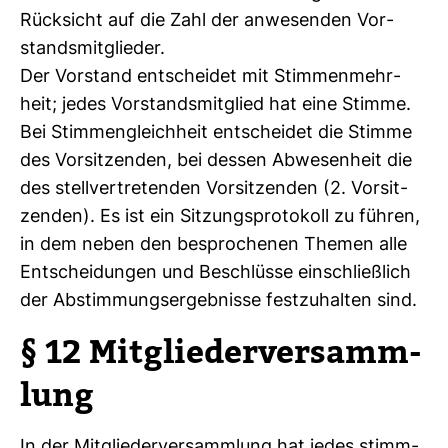
Rück­sicht auf die Zahl der anwe­senden Vor­
stands­mit­glieder.
Der Vor­stand ent­scheidet mit Stim­men­mehr­
heit; jedes Vor­stands­mit­glied hat eine Stimme.
Bei Stim­men­gleich­heit ent­scheidet die Stimme
des Vor­sit­zenden, bei dessen Abwe­sen­heit die
des stell­ver­tre­tenden Vor­sit­zenden (2. Vor­sit­
zenden). Es ist ein Sit­zungs­pro­to­koll zu führen,
in dem neben den bespro­chenen Themen alle
Ent­schei­dungen und Beschlüsse ein­schließ­lich
der Abstim­mungs­er­geb­nisse fest­zu­halten sind.
§ 12 Mit­glie­der­ver­samm­
lung
In der Mit­glie­der­ver­samm­lung hat jedes stimm­