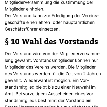
Mit­glie­der­ver­samm­lung die Zustim­mung der
Mit­glieder ein­holen.
Der Vor­stand kann zur Erle­di­gung der Ver­eins­
ge­schäfte einen ehren-​ oder haupt­amt­li­chen
Geschäfts­führer ein­setzen.
§ 10 Wahl des Vor­stands
Der Vor­stand wird von der Mit­glie­der­ver­samm­
lung gewählt. Vor­stands­mit­glieder können nur
Mit­glieder des Ver­eins werden. Die Mit­glieder
des Vor­stands werden für die Zeit von 2 Jahren
gewählt. Wie­der­wahl ist mög­lich. Ein Vor­
stands­mit­glied bleibt bis zu einer Neu­wahl im
Amt. Bei vor­zei­tigem Aus­scheiden eines Vor­
stands­mit­glieds bestimmt der Vor­stand ein