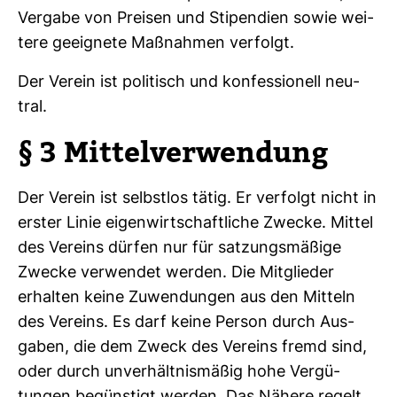
Ver­gabe von Preisen und Sti­pen­dien sowie wei­
tere geeig­nete Maß­nahmen ver­folgt.
Der Verein ist poli­tisch und kon­fes­sio­nell neu­
tral.
§ 3 Mit­tel­ver­wen­dung
Der Verein ist selbstlos tätig. Er ver­folgt nicht in
erster Linie eigen­wirt­schaft­liche Zwecke. Mittel
des Ver­eins dürfen nur für sat­zungs­mä­ßige
Zwecke ver­wendet werden. Die Mit­glieder
erhalten keine Zuwen­dungen aus den Mit­teln
des Ver­eins. Es darf keine Person durch Aus­
gaben, die dem Zweck des Ver­eins fremd sind,
oder durch unver­hält­nis­mäßig hohe Ver­gü­