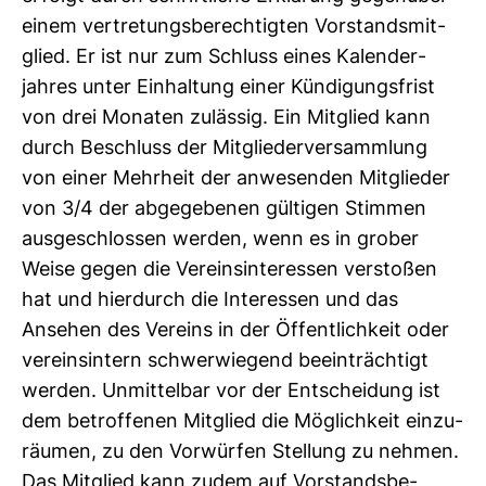
einem ver­tre­tungs­be­rech­tigten Vor­stands­mit­
glied. Er ist nur zum Schluss eines Kalen­der­
jahres unter Ein­hal­tung einer Kün­di­gungs­frist
von drei Monaten zulässig. Ein Mit­glied kann
durch Beschluss der Mit­glie­der­ver­samm­lung
von einer Mehr­heit der anwe­senden Mit­glieder
von 3/4 der abge­ge­benen gül­tigen Stimmen
aus­ge­schlossen werden, wenn es in grober
Weise gegen die Ver­eins­in­ter­essen ver­stoßen
hat und hier­durch die Inter­essen und das
Ansehen des Ver­eins in der Öffent­lich­keit oder
ver­eins­in­tern schwer­wie­gend beein­träch­tigt
werden. Unmit­telbar vor der Ent­schei­dung ist
dem betrof­fenen Mit­glied die Mög­lich­keit ein­zu­
räumen, zu den Vor­würfen Stel­lung zu nehmen.
Das Mit­glied kann zudem auf Vor­stands­be­