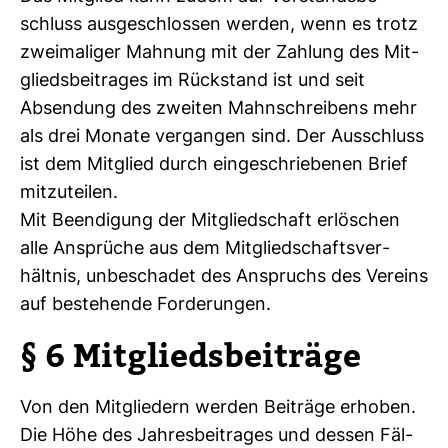
schluss aus­ge­schlossen werden, wenn es trotz
zwei­ma­liger Mah­nung mit der Zah­lung des Mit­
glieds­bei­trages im Rück­stand ist und seit
Absen­dung des zweiten Mahn­schrei­bens mehr
als drei Monate ver­gangen sind. Der Aus­schluss
ist dem Mit­glied durch ein­ge­schrie­benen Brief
mit­zu­teilen.
Mit Been­di­gung der Mit­glied­schaft erlö­schen
alle Ansprüche aus dem Mit­glied­schafts­ver­
hältnis, unbe­schadet des Anspruchs des Ver­eins
auf bestehende For­de­rungen.
§ 6 Mit­glieds­bei­träge
Von den Mit­glie­dern werden Bei­träge erhoben.
Die Höhe des Jah­res­bei­trages und dessen Fäl­