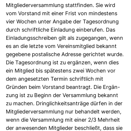
Mit­glie­der­ver­samm­lung statt­finden. Sie wird
vom Vor­stand mit einer Frist von min­des­tens
vier Wochen unter Angabe der Tages­ord­nung
durch schrift­liche Ein­la­dung ein­be­rufen. Das
Ein­la­dungs­schreiben gilt als zuge­gangen, wenn
es an die letzte vom Ver­eins­mit­glied bekannt
gege­bene pos­ta­li­sche Adresse gerichtet wurde.
Die Tages­ord­nung ist zu ergänzen, wenn dies
ein Mit­glied bis spä­tes­tens zwei Wochen vor
dem ange­setzten Termin schrift­lich mit
Gründen beim Vor­stand bean­tragt. Die Ergän­
zung ist zu Beginn der Ver­samm­lung bekannt
zu machen. Dring­lich­keits­an­träge dürfen in der
Mit­glie­der­ver­samm­lung nur behan­delt werden,
wenn die Ver­samm­lung mit einer 2/3 Mehr­heit
der anwe­senden Mit­glieder beschließt, dass sie