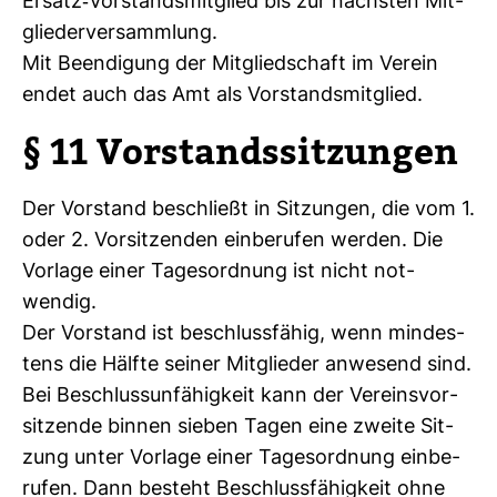
Ersatz-​Vor­stands­mit­glied bis zur nächsten Mit­
glie­der­ver­samm­lung.
Mit Been­di­gung der Mit­glied­schaft im Verein
endet auch das Amt als Vor­stands­mit­glied.
§ 11 Vor­stands­sit­zungen
Der Vor­stand beschließt in Sit­zungen, die vom 1.
oder 2. Vor­sit­zenden ein­be­rufen werden. Die
Vor­lage einer Tages­ord­nung ist nicht not­
wendig.
Der Vor­stand ist beschluss­fähig, wenn min­des­
tens die Hälfte seiner Mit­glieder anwe­send sind.
Bei Beschluss­un­fä­hig­keit kann der Ver­eins­vor­
sit­zende binnen sieben Tagen eine zweite Sit­
zung unter Vor­lage einer Tages­ord­nung ein­be­
rufen. Dann besteht Beschluss­fä­hig­keit ohne