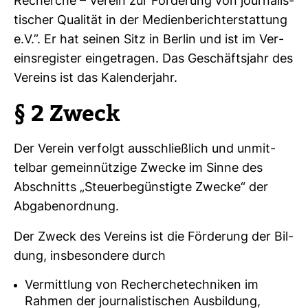
Recherche – Verein zur För­de­rung von jour­na­lis­
ti­scher Qua­lität in der Medi­en­be­richt­erstat­tung
e.V.”. Er hat seinen Sitz in Berlin und ist im Ver­
eins­re­gister ein­ge­tragen. Das Geschäfts­jahr des
Ver­eins ist das Kalen­der­jahr.
§ 2 Zweck
Der Verein ver­folgt aus­schließ­lich und unmit­
telbar gemein­nüt­zige Zwecke im Sinne des
Abschnitts „Steu­er­be­güns­tigte Zwecke“ der
Abga­ben­ord­nung.
Der Zweck des Ver­eins ist die För­de­rung der Bil­
dung, ins­be­son­dere durch
Vermittlung von Recherchetechniken im
Rahmen der journalistischen Ausbildung,