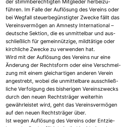
der stimm­be­rech­tigten Mit­glieder her­bei­zu­
führen. Im Falle der Auf­lö­sung des Ver­eins oder
bei Weg­fall steu­er­be­güns­tigter Zwecke fällt das
Ver­eins­ver­mögen an Amnesty Inter­na­tional –
deut­sche Sek­tion, die es unmit­telbar und aus­
schließ­lich für gemein­nüt­zige, mild­tä­tige oder
kirch­liche Zwecke zu ver­wenden hat.
Wird mit der Auf­lö­sung des Ver­eins nur eine
Ände­rung der Rechts­form oder eine Ver­schmel­
zung mit einem gleich­ar­tigen anderen Verein
ange­strebt, wobei die unmit­tel­bare aus­schließ­
liche Ver­fol­gung des bis­he­rigen Ver­eins­zwecks
durch den neuen Rechts­träger wei­terhin
gewähr­leistet wird, geht das Ver­eins­ver­mögen
auf den neuen Rechts­träger über.
Ist wegen Auf­lö­sung des Ver­eins oder Ent­zie­