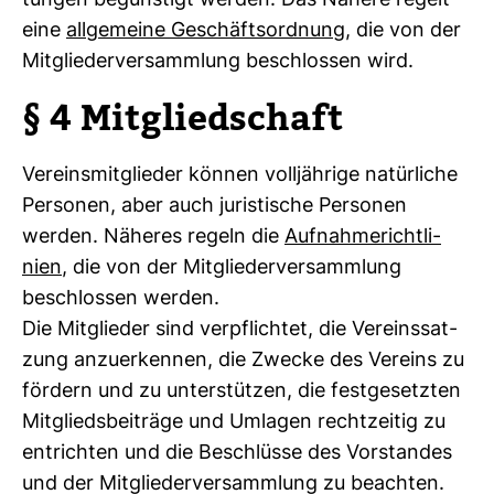
tungen begüns­tigt werden. Das Nähere regelt
eine
all­ge­meine Geschäfts­ord­nung
, die von der
Mit­glie­der­ver­samm­lung beschlossen wird.
§ 4 Mit­glied­schaft
Ver­eins­mit­glieder können voll­jäh­rige natür­liche
Per­sonen, aber auch juris­ti­sche Per­sonen
werden. Näheres regeln die
Auf­nah­me­richt­li­
nien
, die von der Mit­glie­der­ver­samm­lung
beschlossen werden.
Die Mit­glieder sind ver­pflichtet, die Ver­eins­sat­
zung anzu­er­kennen, die Zwecke des Ver­eins zu
för­dern und zu unter­stützen, die fest­ge­setzten
Mit­glieds­bei­träge und Umlagen recht­zeitig zu
ent­richten und die Beschlüsse des Vor­standes
und der Mit­glie­der­ver­samm­lung zu beachten.