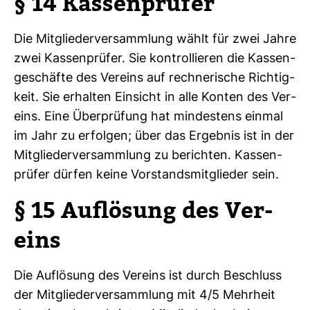
§ 14 Kas­sen­prüfer
Die Mit­glie­der­ver­samm­lung wählt für zwei Jahre
zwei Kas­sen­prüfer. Sie kon­trol­lieren die Kas­sen­
ge­schäfte des Ver­eins auf rech­ne­ri­sche Rich­tig­
keit. Sie erhalten Ein­sicht in alle Konten des Ver­
eins. Eine Über­prü­fung hat min­des­tens einmal
im Jahr zu erfolgen; über das Ergebnis ist in der
Mit­glie­der­ver­samm­lung zu berichten. Kas­sen­
prüfer dürfen keine Vor­stands­mit­glieder sein.
§ 15 Auf­lö­sung des Ver­
eins
Die Auf­lö­sung des Ver­eins ist durch Beschluss
der Mit­glie­der­ver­samm­lung mit 4/5 Mehr­heit