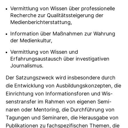
Vermittlung von Wissen über professionelle
Recherche zur Qualitätssteigerung der
Medienberichterstattung,
Information über Maßnahmen zur Wahrung
der Medienkultur,
Vermittlung von Wissen und
Erfahrungsaustausch über investigativen
Journalismus.
Der Sat­zungs­zweck wird ins­be­son­dere durch
die Ent­wick­lung von Aus­bil­dungs­kon­zepten, die
Ein­rich­tung von Infor­ma­ti­ons­foren und Wis­
sens­transfer im Rahmen von eigenen Semi­
naren oder Men­to­ring, die Durch­füh­rung von
Tagungen und Semi­naren, die Her­aus­gabe von
Publi­ka­tionen zu fach­spe­zi­fi­schen Themen, die