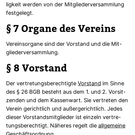
lig­keit werden von der Mit­glie­der­ver­samm­lung
fest­ge­legt.
§ 7 Organe des Ver­eins
Ver­eins­or­gane sind der Vor­stand und die Mit­
glie­der­ver­samm­lung.
§ 8 Vor­stand
Der ver­tre­tungs­be­rech­tigte
Vor­stand
im Sinne
des § 26 BGB besteht aus dem 1. und 2. Vor­sit­
zenden und dem Kas­sen­wart. Sie ver­treten den
Verein gericht­lich und außer­ge­richt­lich. Jedes
dieser Vor­stands­mit­glieder ist ein­zeln ver­tre­
tungs­be­rech­tigt. Näheres regelt die
all­ge­meine
Geschäfts­ord­nung
.