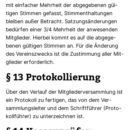
mit ein­fa­cher Mehr­heit der abge­ge­benen gül­
tigen Stimmen gefasst, Stimm­ent­hal­tungen
bleiben außer Betracht. Sat­zungs­än­de­rungen
bedürfen einer 3/4 Mehr­heit der anwe­senden
Mit­glieder. Hierbei kommt es auf die abge­ge­
benen gül­tigen Stimmen an. Für die Ände­rung
des Ver­eins­zwecks ist die Zustim­mung aller Mit­
glieder erfor­der­lich.
§ 13 Pro­to­kol­lie­rung
Über den Ver­lauf der Mit­glie­der­ver­samm­lung ist
ein Pro­to­koll zu fer­tigen, das von dem Ver­
samm­lungs­leiter und dem Schrift­führer (Pro­to­
koll­führer) zu unter­zeichnen ist.