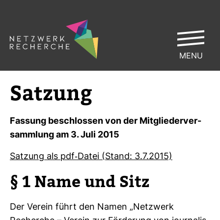
MENU
Sat­zung
Fas­sung beschlossen von der Mit­glie­der­ver­
samm­lung am 3. Juli 2015
Sat­zung als pdf-​Datei (Stand: 3.7.2015)
§ 1 Name und Sitz
Der Verein führt den Namen „Netz­werk