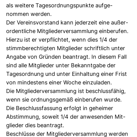
als wei­tere Tages­ord­nungs­punkte auf­ge­
nommen werden.
Der Ver­eins­vor­stand kann jeder­zeit eine außer­
or­dent­liche Mit­glie­der­ver­samm­lung ein­be­rufen.
Hierzu ist er ver­pflichtet, wenn dies 1/4 der
stimm­be­rech­tigten Mit­glieder schrift­lich unter
Angabe von Gründen bean­tragt. In diesem Fall
sind alle Mit­glieder unter Bekannt­gabe der
Tages­ord­nung und unter Ein­hal­tung einer Frist
von min­des­tens einer Woche ein­zu­laden.
Die Mit­glie­der­ver­samm­lung ist beschluss­fähig,
wenn sie ord­nungs­gemäß ein­be­rufen wurde.
Die Beschluss­fas­sung erfolgt in geheimer
Abstim­mung, soweit 1/4 der anwe­senden Mit­
glieder dies bean­tragt.
Beschlüsse der Mit­glie­der­ver­samm­lung werden