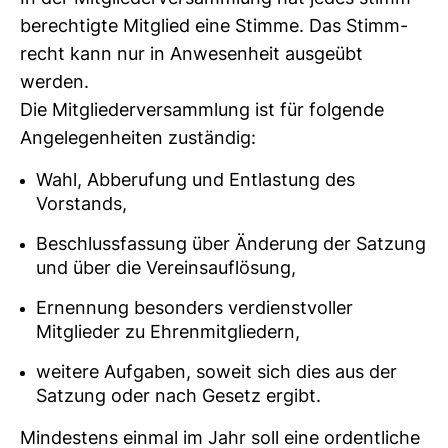
be­rech­tigte Mit­glied eine Stimme. Das Stimm­
recht kann nur in Anwe­sen­heit aus­geübt
werden.
Die Mit­glie­der­ver­samm­lung ist für fol­gende
Ange­le­gen­heiten zuständig:
Wahl, Abberufung und Entlastung des
Vorstands,
Beschlussfassung über Änderung der Satzung
und über die Vereinsauflösung,
Ernennung besonders verdienstvoller
Mitglieder zu Ehrenmitgliedern,
weitere Aufgaben, soweit sich dies aus der
Satzung oder nach Gesetz ergibt.
Min­des­tens einmal im Jahr soll eine ordent­liche