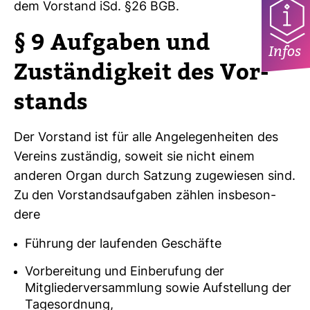
dem Vor­stand iSd. §26 BGB.
§ 9 Auf­gaben und
Infos
Zustän­dig­keit des Vor­
stands
Der Vor­stand ist für alle Ange­le­gen­heiten des
Ver­eins zuständig, soweit sie nicht einem
anderen Organ durch Sat­zung zuge­wiesen sind.
Zu den Vor­stands­auf­gaben zählen ins­be­son­
dere
Führung der laufenden Geschäfte
Vorbereitung und Einberufung der
Mitgliederversammlung sowie Aufstellung der
Tagesordnung,