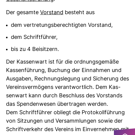
Der gesamte
Vor­stand
besteht aus
dem vertretungsberechtigten Vorstand,
dem Schriftführer,
bis zu 4 Beisitzern.
Der Kas­sen­wart ist für die ord­nungs­ge­mäße
Kas­sen­füh­rung, Buchung der Ein­nahmen und
Aus­gaben, Rech­nungs­le­gung und Siche­rung des
Ver­eins­ver­mö­gens ver­ant­wort­lich. Dem Kas­
sen­wart kann durch Beschluss des Vor­stands
das Spen­den­wesen über­tragen werden.
Dem Schrift­führer obliegt die Pro­to­koll­füh­rung
von Sit­zungen und Ver­samm­lungen sowie der
Schrift­ver­kehr des Ver­eins im Ein­ver­nehmen mit