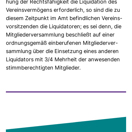
hung der Rechts­fä­hig­keit die Liqui­da­tion des
Ver­eins­ver­mö­gens erfor­der­lich, so sind die zu
diesem Zeit­punkt im Amt befind­li­chen Ver­eins­
vor­sit­zenden die Liqui­da­toren; es sei denn, die
Mit­glie­der­ver­samm­lung beschließt auf einer
ord­nungs­gemäß ein­be­ru­fenen Mit­glie­der­ver­
samm­lung über die Ein­set­zung eines anderen
Liqui­da­tors mit 3/4 Mehr­heit der anwe­senden
stimm­be­rech­tigten Mit­glieder.