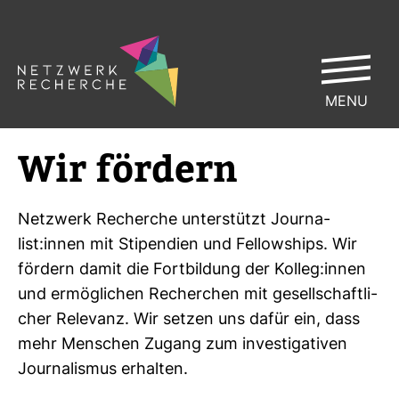
MENU
Wir för­dern
Netz­werk Recherche unter­stützt Jour­na­
list:innen mit Sti­pen­dien und Fel­low­ships. Wir
för­dern damit die Fort­bil­dung der Kolleg:innen
und ermög­li­chen Recher­chen mit gesell­schaft­li­
cher Rele­vanz. Wir setzen uns dafür ein, dass
mehr Men­schen Zugang zum inves­ti­ga­tiven
Jour­na­lismus erhalten.