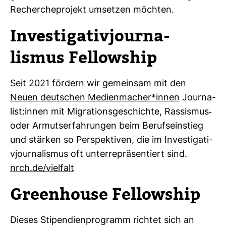
Recher­che­pro­jekt umsetzen möchten.
I
nves­ti­ga­ti­vjour­na­
lismus Fel­low­ship
Seit 2021 för­dern wir gemeinsam mit den
Neuen deut­schen Medi­en­ma­cher*innen
Jour­na­
list:innen mit Migra­ti­ons­ge­schichte, Ras­sismus-​
oder Armuts­er­fah­rungen beim Berufs­ein­stieg
und stärken so Per­spek­tiven, die im Inves­ti­ga­ti­
vjour­na­lismus oft unter­re­prä­sen­tiert sind.
nrch.de/viel­falt
Green­house Fel­low­ship
Dieses Sti­pen­di­en­pro­gramm richtet sich an