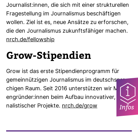
Jour­na­list:innen, die sich mit einer struk­tu­rellen
Fra­ge­stel­lung im Jour­na­lismus beschäf­tigen
wollen. Ziel ist es, neue Ansätze zu erfor­schen,
die den Jour­na­lismus zukunfts­fä­higer machen.
nrch.de/fel­low­ship
Grow
-​Sti­pen­dien
Grow ist das erste Sti­pen­di­en­pro­gramm für
gemein­nüt­zigen Jour­na­lismus im deutsch­spra­
chigen Raum. Seit 2016 unter­stützen wir Medi­
en­gründer:innen beim Aufbau inno­va­tiver, jour­
na­lis­ti­scher Pro­jekte.
nrch.de/grow
Infos