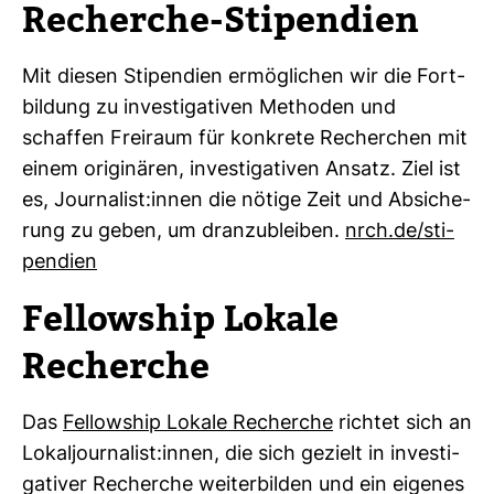
Recherche-​Sti­pen­dien
Mit diesen Sti­pen­dien ermög­li­chen wir die Fort­
bil­dung zu inves­ti­ga­tiven Methoden und
schaffen Frei­raum für kon­krete Recher­chen mit
einem ori­gi­nären, inves­ti­ga­tiven Ansatz. Ziel ist
es, Jour­na­list:innen die nötige Zeit und Absi­che­
rung zu geben, um dran­zu­bleiben.
nrch.de/sti­
pen­dien
Fel­low­ship Lokale
Recherche
Das
Fel­low­ship Lokale Recherche
richtet sich an
Lokal­jour­na­list:innen, die sich gezielt in inves­ti­
ga­tiver Recherche wei­ter­bilden und ein eigenes