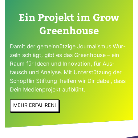
Ein Pro­jekt im Grow
Green­house
Damit der gemein­nüt­zige Jour­na­lismus Wur­
zeln schlägt, gibt es das Green­house – ein
Raum für Ideen und Inno­va­tion, für Aus­
tausch und Ana­lyse. Mit Unter­stüt­zung der
Schöpflin Stif­tung helfen wir Dir dabei, dass
Dein Medi­en­pro­jekt auf­blüht.
MEHR ERFAHREN!