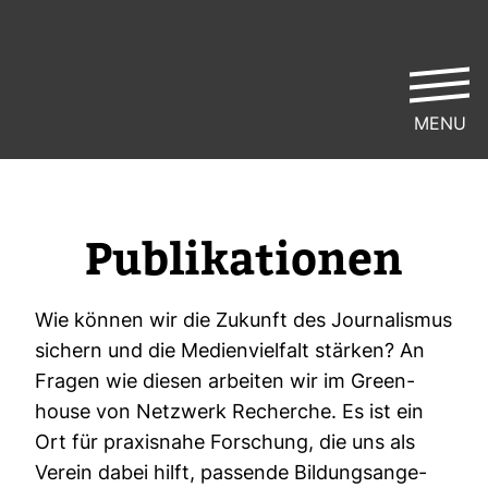
MENU
Publi­ka­tionen
Wie können wir die Zukunft des Jour­na­lismus
sichern und die Medi­en­viel­falt stärken? An
Fragen wie diesen arbeiten wir im Green­
house von Netz­werk Recherche. Es ist ein
Ort für pra­xis­nahe For­schung, die uns als
Verein dabei hilft, pas­sende Bil­dungs­an­ge­