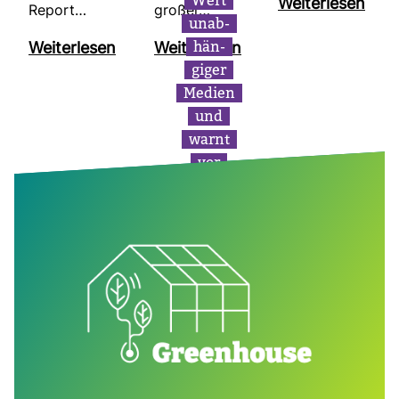
Wert
Wei­ter­lesen
Report…
großer…
unab­
hän­
Wei­ter­lesen
Wei­ter­lesen
giger
Medien
und
warnt
vor
großer
finan­
zi­eller
Unsi­
cher­
heit
inner­
halb
des
Sek­tors