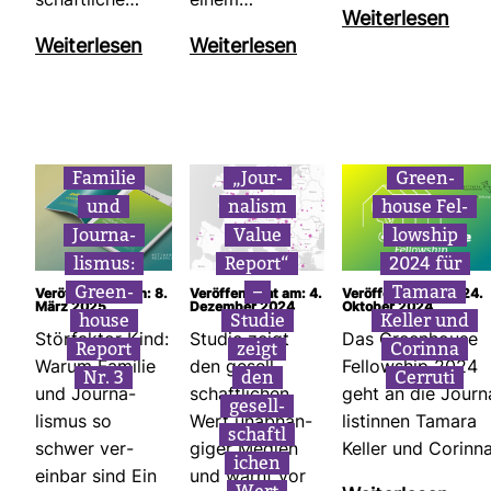
schaft­liche…
einem…
Wei­ter­lesen
Wei­ter­lesen
Wei­ter­lesen
Familie
„Jour­
Green­
und
na­lism
house Fel­
Jour­na­
Value
low­ship
lismus:
Report“
2024 für
Green­
–
Tamara
Ver­öf­fent­licht am: 8.
Ver­öf­fent­licht am: 4.
Ver­öf­fent­licht am: 24.
März 2025
Dezember 2024
Oktober 2024
house
Studie
Keller und
Stör­faktor Kind:
Studie zeigt
Das Green­house
Report
zeigt
Corinna
Warum Familie
den gesell­
Fel­low­ship 2024
Nr. 3
den
Cer­ruti
und Jour­na­
schaft­li­chen
geht an die Jour­n
gesell­
lismus so
Wert unab­hän­
lis­tinnen Tamara
schaft­l
schwer ver­
giger Medien
Keller und Corinn
i­chen
einbar sind Ein
und warnt vor