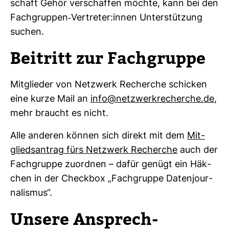
schaft Gehör ver­schaffen möchte, kann bei den
Fach­gruppen-​Ver­treter:innen Unter­stüt­zung
suchen.
Bei­tritt zur Fach­gruppe
Mit­glieder von Netz­werk Recherche schi­cken
eine kurze Mail an
info@netz­werk­re­cherche.de
,
mehr braucht es nicht.
Alle anderen können sich direkt mit dem
Mit­
glieds­an­trag fürs Netz­werk Recherche
auch der
Fach­gruppe zuordnen – dafür genügt ein Häk­
chen in der Checkbox „Fach­gruppe Daten­jour­
na­lismus“.
Unsere Ansprech­