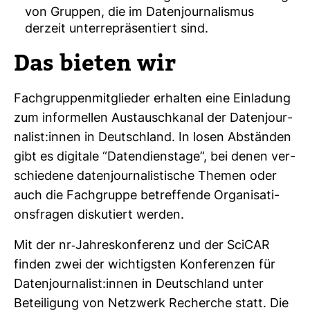
von Gruppen, die im Datenjournalismus
derzeit unterrepräsentiert sind.
Das bieten wir
Fach­grup­pen­mit­glieder erhalten eine Ein­la­dung
zum infor­mellen Aus­tausch­kanal der Daten­jour­
na­list:innen in Deutsch­land. In losen Abständen
gibt es digi­tale “Daten­diens­tage”, bei denen ver­
schie­dene daten­jour­na­lis­ti­sche Themen oder
auch die Fach­gruppe betref­fende Orga­ni­sa­ti­
ons­fragen dis­ku­tiert werden.
Mit der nr-​Jah­res­kon­fe­renz und der SciCAR
finden zwei der wich­tigsten Kon­fe­renzen für
Daten­jour­na­list:innen in Deutsch­land unter
Betei­li­gung von Netz­werk Recherche statt. Die