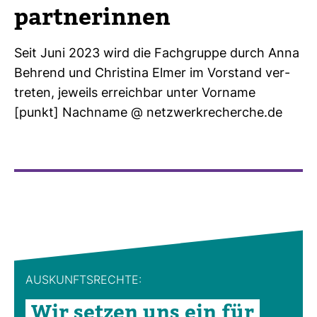
partner
innen
Seit Juni 2023 wird die Fach­gruppe durch Anna
Beh­rend und Chris­tina Elmer im Vor­stand ver­
treten, jeweils erreichbar unter Vor­name
[punkt] Nach­name @ netz­werk­re­cherche.de
AUS­KUNFTS­RECHTE:
Wir setzen uns ein für