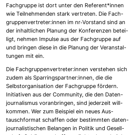
Fach­gruppe ist dort unter den Refe­rent*innen
wie Teil­neh­menden stark ver­treten. Die Fach­
grup­pen­ver­treter:innen im nr-​Vor­stand sind an
der inhalt­li­chen Pla­nung der Kon­fe­renzen betei­
ligt, nehmen Impulse aus der Fach­gruppe auf
und bringen diese in die Pla­nung der Ver­an­stal­
tungen mit ein.
Die Fach­grup­pen­ver­treter:innen ver­stehen sich
zudem als Spar­rings­partner:innen, die die
Selbst­or­ga­ni­sa­tion der Fach­gruppe för­dern.
Initia­tiven aus der Com­mu­nity, die den Daten­
jour­na­lismus vor­an­bringen, sind jeder­zeit will­
kommen. Wer zum Bei­spiel ein neues Aus­
tausch­format schaffen oder bestimmten daten­
jour­na­lis­ti­schen Belangen in Politik und Gesell­