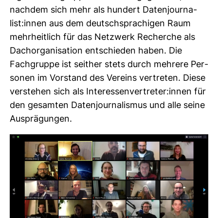
nachdem sich mehr als hun­dert Daten­jour­na­
list:innen aus dem deutsch­spra­chigen Raum
mehr­heit­lich für das Netz­werk Recherche als
Dach­or­ga­ni­sa­tion ent­schieden haben. Die
Fach­gruppe ist seither stets durch meh­rere Per­
sonen im Vor­stand des Ver­eins ver­treten. Diese
ver­stehen sich als Inter­es­sen­ver­treter:innen für
den gesamten Daten­jour­na­lismus und alle seine
Aus­prä­gungen.