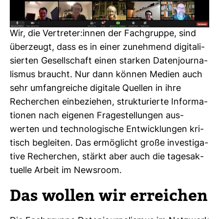
Wir, die Ver­treter:innen der Fach­gruppe, sind
über­zeugt, dass es in einer zuneh­mend digi­ta­li­
sierten Gesell­schaft einen starken Daten­jour­na­
lismus braucht. Nur dann können Medien auch
sehr umfang­reiche digi­tale Quellen in ihre
Recher­chen ein­be­ziehen, struk­tu­rierte Infor­ma­
tionen nach eigenen Fra­ge­stel­lungen aus­
werten und tech­no­lo­gi­sche Ent­wick­lungen kri­
tisch begleiten. Das ermög­licht große inves­ti­ga­
tive Recher­chen, stärkt aber auch die tages­ak­
tu­elle Arbeit im News­room.
Das wollen wir errei­chen