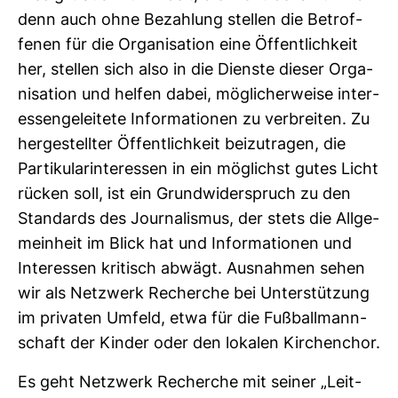
denn auch ohne Bezah­lung stellen die Betrof­
fenen für die Orga­ni­sa­tion eine Öffent­lich­keit
her, stellen sich also in die Dienste dieser Orga­
ni­sa­tion und helfen dabei, mög­li­cher­weise inter­
es­sen­ge­lei­tete Infor­ma­tionen zu ver­breiten. Zu
her­ge­stellter Öffent­lich­keit bei­zu­tragen, die
Par­ti­ku­lar­in­ter­essen in ein mög­lichst gutes Licht
rücken soll, ist ein Grund­wi­der­spruch zu den
Stan­dards des Jour­na­lismus, der stets die All­ge­
mein­heit im Blick hat und Infor­ma­tionen und
Inter­essen kri­tisch abwägt. Aus­nahmen sehen
wir als Netz­werk Recherche bei Unter­stüt­zung
im pri­vaten Umfeld, etwa für die Fuß­ball­mann­
schaft der Kinder oder den lokalen Kir­chen­chor.
Es geht Netz­werk Recherche mit seiner „Leit­