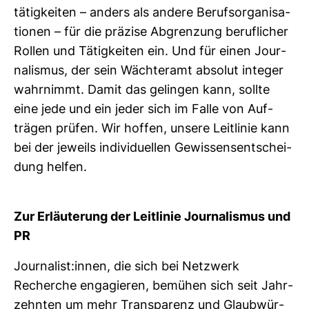
tä­tig­keiten – anders als andere Berufs­or­ga­ni­sa­
tionen – für die prä­zise Abgren­zung beruf­li­cher
Rollen und Tätig­keiten ein. Und für einen Jour­
na­lismus, der sein Wäch­teramt absolut integer
wahr­nimmt. Damit das gelingen kann, sollte
eine jede und ein jeder sich im Falle von Auf­
trägen prüfen. Wir hoffen, unsere Leit­linie kann
bei der jeweils indi­vi­du­ellen Gewis­sens­ent­schei­
dung helfen.
Zur Erläu­te­rung der Leit­linie Jour­na­lismus und
PR
Jour­na­list:innen, die sich bei Netz­werk
Recherche enga­gieren, bemühen sich seit Jahr­
zehnten um mehr Trans­pa­renz und Glaub­wür­