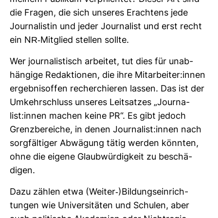
die Fragen, die sich unseres Erach­tens jede
Jour­na­listin und jeder Jour­na­list und erst recht
ein NR-​Mit­glied stellen sollte.
Wer jour­na­lis­tisch arbeitet, tut dies für unab­
hän­gige Redak­tionen, die ihre Mit­ar­beiter:innen
ergeb­nis­offen recher­chieren lassen. Das ist der
Umkehr­schluss unseres Leit­satzes „Jour­na­
list:innen machen keine PR“. Es gibt jedoch
Grenz­be­reiche, in denen Jour­na­list:innen nach
sorg­fäl­tiger Abwä­gung tätig werden könnten,
ohne die eigene Glaub­wür­dig­keit zu beschä­
digen.
Dazu zählen etwa (Weiter-​)Bil­dungs­ein­rich­
tungen wie Uni­ver­si­täten und Schulen, aber