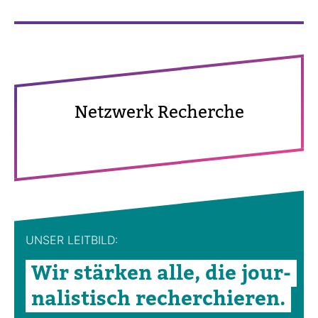
Netz­werk Recherche
UNSER LEIT­BILD:
Wir stärken alle, die jour­
na­lis­tisch recher­chieren.