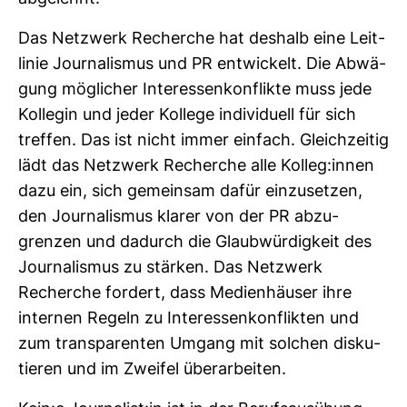
Das Netz­werk Recherche hat des­halb eine Leit­
linie Jour­na­lismus und PR ent­wi­ckelt. Die Abwä­
gung mög­li­cher Inter­es­sen­kon­flikte muss jede
Kol­legin und jeder Kol­lege indi­vi­duell für sich
treffen. Das ist nicht immer ein­fach. Gleich­zeitig
lädt das Netz­werk Recherche alle Kolleg:innen
dazu ein, sich gemeinsam dafür ein­zu­setzen,
den Jour­na­lismus klarer von der PR abzu­
grenzen und dadurch die Glaub­wür­dig­keit des
Jour­na­lismus zu stärken. Das Netz­werk
Recherche for­dert, dass Medi­en­häuser ihre
internen Regeln zu Inter­es­sen­kon­flikten und
zum trans­pa­renten Umgang mit sol­chen dis­ku­
tieren und im Zweifel über­ar­beiten.