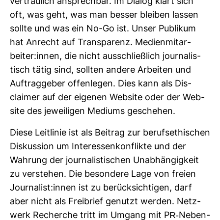
ver­trau­lich ansprechbar. Im Dialog klärt sich
oft, was geht, was man besser bleiben lassen
sollte und was ein No-Go ist. Unser Publikum
hat Anrecht auf Trans­pa­renz. Medi­en­mit­ar­
beiter:innen, die nicht aus­schließ­lich jour­na­lis­
tisch tätig sind, sollten andere Arbeiten und
Auf­trag­geber offen­legen. Dies kann als Dis­
claimer auf der eigenen Web­site oder der Web­
site des jewei­ligen Mediums geschehen.
Diese Leit­linie ist als Bei­trag zur berufs­ethi­schen
Dis­kus­sion um Inter­es­sen­kon­flikte und der
Wah­rung der jour­na­lis­ti­schen Unab­hän­gig­keit
zu ver­stehen. Die beson­dere Lage von freien
Jour­na­list:innen ist zu berück­sich­tigen, darf
aber nicht als Frei­brief genutzt werden. Netz­
werk Recherche tritt im Umgang mit PR-​Neben­