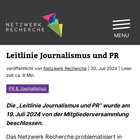
MENU
Leit­linie Jour­na­lismus und PR
ver­öf­fent­licht von
Netz­werk Recherche
| 20. Juli 2024 | Lese­
zeit ca. 8 Min.
PR & Journalismus
Die „Leit­linie Jour­na­lismus und PR“ wurde am
19. Juli 2024 von der Mit­glie­der­ver­samm­lung
beschlossen.
Das Netz­werk Recherche pro­ble­ma­ti­siert in