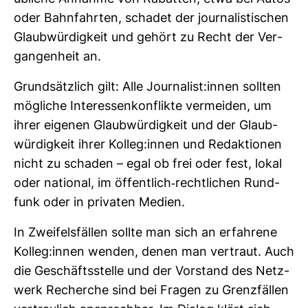
oder Bahn­fahrten, schadet der jour­na­lis­ti­schen
Glaub­wür­dig­keit und gehört zu Recht der Ver­
gan­gen­heit an.
Grund­sätz­lich gilt: Alle Jour­na­list:innen sollten
mög­liche Inter­es­sen­kon­flikte ver­meiden, um
ihrer eigenen Glaub­wür­dig­keit und der Glaub­
wür­dig­keit ihrer Kolleg:innen und Redak­tionen
nicht zu schaden – egal ob frei oder fest, lokal
oder national, im öffent­lich-​recht­li­chen Rund­
funk oder in pri­vaten Medien.
In Zwei­fels­fällen sollte man sich an erfah­rene
Kolleg:innen wenden, denen man ver­traut. Auch
die Geschäfts­stelle und der Vor­stand des Netz­
werk Recherche sind bei Fragen zu Grenz­fällen