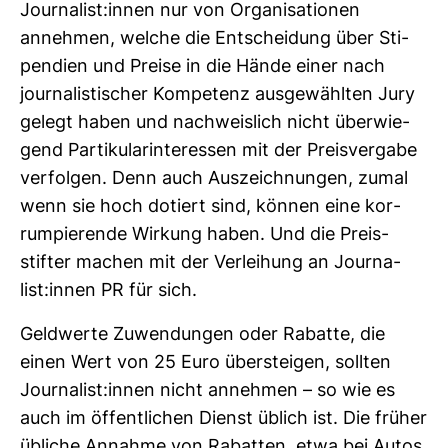
Jour­na­list:innen nur von Orga­ni­sa­tionen
annehmen, welche die Ent­schei­dung über Sti­
pen­dien und Preise in die Hände einer nach
jour­na­lis­ti­scher Kom­pe­tenz aus­ge­wählten Jury
gelegt haben und nach­weis­lich nicht über­wie­
gend Par­ti­ku­lar­in­ter­essen mit der Preis­ver­gabe
ver­folgen. Denn auch Aus­zeich­nungen, zumal
wenn sie hoch dotiert sind, können eine kor­
rum­pie­rende Wir­kung haben. Und die Preis­
stifter machen mit der Ver­lei­hung an Jour­na­
list:innen PR für sich.
Geld­werte Zuwen­dungen oder Rabatte, die
einen Wert von 25 Euro über­steigen, sollten
Jour­na­list:innen nicht annehmen – so wie es
auch im öffent­li­chen Dienst üblich ist. Die früher
übliche Annahme von Rabatten, etwa bei Autos