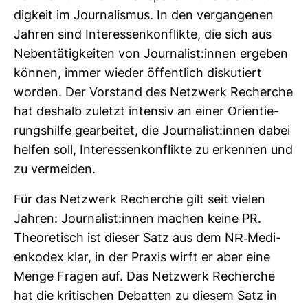
dig­keit im Jour­na­lismus. In den ver­gan­genen
Jahren sind Inter­es­sen­kon­flikte, die sich aus
Neben­tä­tig­keiten von Jour­na­list:innen ergeben
können, immer wieder öffent­lich dis­ku­tiert
worden. Der Vor­stand des Netz­werk Recherche
hat des­halb zuletzt intensiv an einer Ori­en­tie­
rungs­hilfe gear­beitet, die Jour­na­list:innen dabei
helfen soll, Inter­es­sen­kon­flikte zu erkennen und
zu ver­meiden.
Für das Netz­werk Recherche gilt seit vielen
Jahren: Jour­na­list:innen machen keine PR.
Theo­re­tisch ist dieser Satz aus dem NR-​Medi­
en­kodex klar, in der Praxis wirft er aber eine
Menge Fragen auf. Das Netz­werk Recherche
hat die kri­ti­schen Debatten zu diesem Satz in