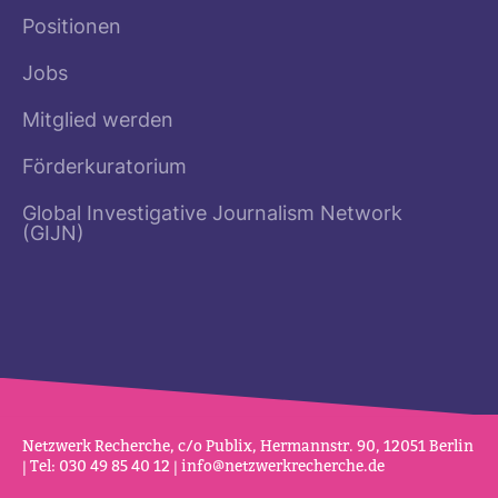
Positionen
Jobs
Mitglied werden
Förderkuratorium
Global Investigative Journalism Network
(GIJN)
Netz­werk Recherche, c/o Publix, Her­mannstr. 90, 12051 Berlin
| Tel: 030 49 85 40 12 |
info@netz­werk­re­cherche.de