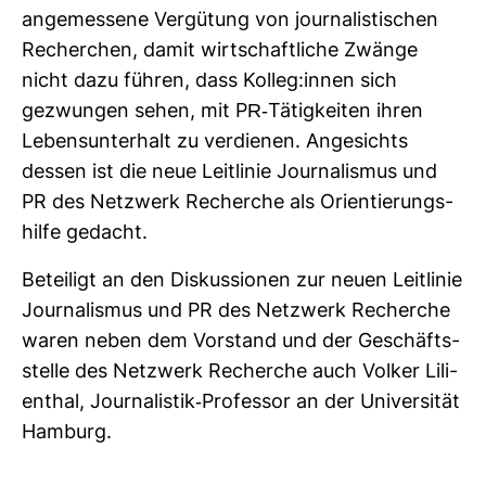
ange­mes­sene Ver­gü­tung von jour­na­lis­ti­schen
Recher­chen, damit wirt­schaft­liche Zwänge
nicht dazu führen, dass Kolleg:innen sich
gezwungen sehen, mit PR-​Tätig­keiten ihren
Lebens­un­ter­halt zu ver­dienen. Ange­sichts
dessen ist die neue Leit­linie Jour­na­lismus und
PR des Netz­werk Recherche als Ori­en­tie­rungs­
hilfe gedacht.
Betei­ligt an den Dis­kus­sionen zur neuen Leit­linie
Jour­na­lismus und PR des Netz­werk Recherche
waren neben dem Vor­stand und der Geschäfts­
stelle des Netz­werk Recherche auch Volker Lili­
en­thal, Jour­na­listik-​Pro­fessor an der Uni­ver­sität
Ham­burg.