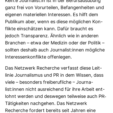
Kein:e Jour­na­list:in ist in der Berufs­aus­übung
ganz frei von Vor­ur­teilen, Befan­gen­heiten und
eigenen mate­ri­ellen Inter­essen. Es hilft dem
Publikum aber, wenn es diese mög­li­chen Kon­
flikte ein­schätzen kann. Dafür braucht es
jedoch Trans­pa­renz. Ähn­lich wie in anderen
Bran­chen – etwa der Medizin oder der Politik –
sollten des­halb auch Jour­na­list:innen mög­liche
Inter­es­sen­kon­flikte offen­legen.
Das Netz­werk Recherche ver­fasst diese Leit­
linie Jour­na­lismus und PR in dem Wissen, dass
viele – beson­ders frei­be­ruf­liche – Jour­na­
list:innen nicht aus­rei­chend für ihre Arbeit ent­
lohnt werden und des­wegen teil­weise auch PR-​
Tätig­keiten nach­gehen. Das Netz­werk
Recherche for­dert bereits seit Jahren eine