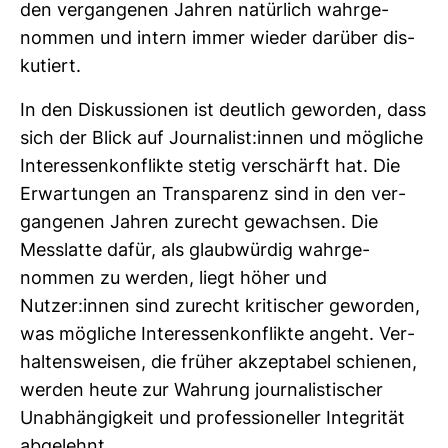
den ver­gan­genen Jahren natür­lich wahr­ge­
nommen und intern immer wieder dar­über dis­
ku­tiert.
In den Dis­kus­sionen ist deut­lich geworden, dass
sich der Blick auf Jour­na­list:innen und mög­liche
Inter­es­sen­kon­flikte stetig ver­schärft hat. Die
Erwar­tungen an Trans­pa­renz sind in den ver­
gan­genen Jahren zurecht gewachsen. Die
Mess­latte dafür, als glaub­würdig wahr­ge­
nommen zu werden, liegt höher und
Nutzer:innen sind zurecht kri­ti­scher geworden,
was mög­liche Inter­es­sen­kon­flikte angeht. Ver­
hal­tens­weisen, die früher akzep­tabel schienen,
werden heute zur Wah­rung jour­na­lis­ti­scher
Unab­hän­gig­keit und pro­fes­sio­neller Inte­grität
abge­lehnt.