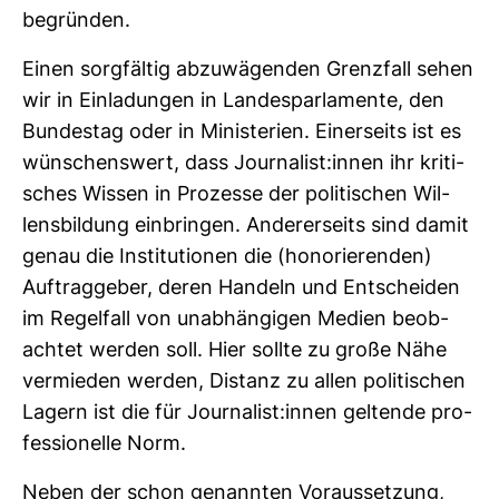
begründen.
Einen sorg­fältig abzu­wä­genden Grenz­fall sehen
wir in Ein­la­dungen in Lan­des­par­la­mente, den
Bun­destag oder in Minis­te­rien. Einer­seits ist es
wün­schens­wert, dass Jour­na­list:innen ihr kri­ti­
sches Wissen in Pro­zesse der poli­ti­schen Wil­
lens­bil­dung ein­bringen. Ande­rer­seits sind damit
genau die Insti­tu­tionen die (hono­rie­renden)
Auf­trag­geber, deren Han­deln und Ent­scheiden
im Regel­fall von unab­hän­gigen Medien beob­
achtet werden soll. Hier sollte zu große Nähe
ver­mieden werden, Distanz zu allen poli­ti­schen
Lagern ist die für Jour­na­list:innen gel­tende pro­
fes­sio­nelle Norm.
Neben der schon genannten Vor­aus­set­zung,