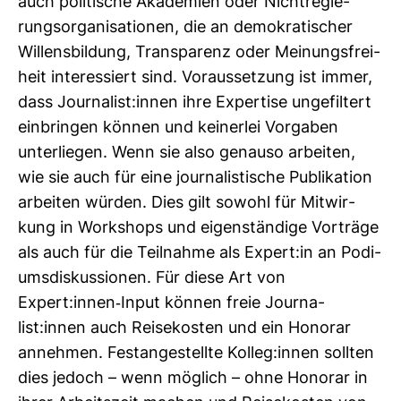
auch poli­ti­sche Aka­de­mien oder Nicht­re­gie­
rungs­or­ga­ni­sa­tionen, die an demo­kra­ti­scher
Wil­lens­bil­dung, Trans­pa­renz oder Mei­nungs­frei­
heit inter­es­siert sind. Vor­aus­set­zung ist immer,
dass Jour­na­list:innen ihre Exper­tise unge­fil­tert
ein­bringen können und kei­nerlei Vor­gaben
unter­liegen. Wenn sie also genauso arbeiten,
wie sie auch für eine jour­na­lis­ti­sche Publi­ka­tion
arbeiten würden. Dies gilt sowohl für Mit­wir­
kung in Work­shops und eigen­stän­dige Vor­träge
als auch für die Teil­nahme als Expert:in an Podi­
ums­dis­kus­sionen. Für diese Art von
Expert:innen-​Input können freie Jour­na­
list:innen auch Rei­se­kosten und ein Honorar
annehmen. Fest­an­ge­stellte Kolleg:innen sollten
dies jedoch – wenn mög­lich – ohne Honorar in