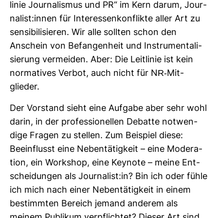
linie Jour­na­lismus und PR“ im Kern darum, Jour­
na­list:innen für Inter­es­sen­kon­flikte aller Art zu
sen­si­bi­li­sieren. Wir alle sollten schon den
Anschein von Befan­gen­heit und Instru­men­ta­li­
sie­rung ver­meiden. Aber: Die Leit­linie ist kein
nor­ma­tives Verbot, auch nicht für NR-​Mit­
glieder.
Der Vor­stand sieht eine Auf­gabe aber sehr wohl
darin, in der pro­fes­sio­nellen Debatte not­wen­
dige Fragen zu stellen. Zum Bei­spiel diese:
Beein­flusst eine Neben­tä­tig­keit – eine Mode­ra­
tion, ein Work­shop, eine Key­note – meine Ent­
schei­dungen als Jour­na­list:in? Bin ich oder fühle
ich mich nach einer Neben­tä­tig­keit in einem
bestimmten Bereich jemand anderem als
meinem Publikum ver­pflichtet? Dieser Art sind