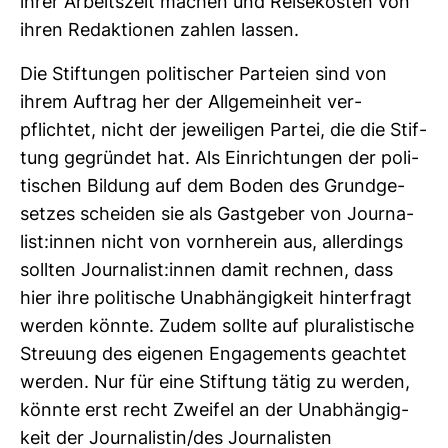
ihrer Arbeits­zeit machen und Rei­se­kosten von
ihren Redak­tionen zahlen lassen.
Die Stif­tungen poli­ti­scher Par­teien sind von
ihrem Auf­trag her der All­ge­mein­heit ver­
pflichtet, nicht der jewei­ligen Partei, die die Stif­
tung gegründet hat. Als Ein­rich­tungen der poli­
ti­schen Bil­dung auf dem Boden des Grund­ge­
setzes scheiden sie als Gast­geber von Jour­na­
list:innen nicht von vorn­herein aus, aller­dings
sollten Jour­na­list:innen damit rechnen, dass
hier ihre poli­ti­sche Unab­hän­gig­keit hin­ter­fragt
werden könnte. Zudem sollte auf plu­ra­lis­ti­sche
Streuung des eigenen Enga­ge­ments geachtet
werden. Nur für eine Stif­tung tätig zu werden,
könnte erst recht Zweifel an der Unab­hän­gig­
keit der Jour­na­listin/des Jour­na­listen