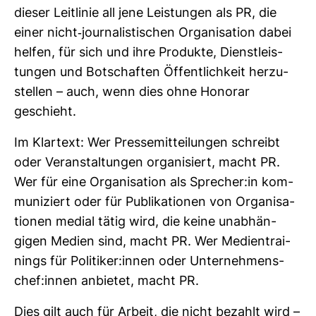
dieser Leit­linie all jene Leis­tungen als PR, die
einer nicht-​jour­na­lis­ti­schen Orga­ni­sa­tion dabei
helfen, für sich und ihre Pro­dukte, Dienst­leis­
tungen und Bot­schaften Öffent­lich­keit her­zu­
stellen – auch, wenn dies ohne Honorar
geschieht.
Im Klar­text: Wer Pres­se­mit­tei­lungen schreibt
oder Ver­an­stal­tungen orga­ni­siert, macht PR.
Wer für eine Orga­ni­sa­tion als Spre­cher:in kom­
mu­ni­ziert oder für Publi­ka­tionen von Orga­ni­sa­
tionen medial tätig wird, die keine unab­hän­
gigen Medien sind, macht PR. Wer Medi­en­trai­
nings für Poli­tiker:innen oder Unter­neh­mens­
chef:innen anbietet, macht PR.
Dies gilt auch für Arbeit, die nicht bezahlt wird –