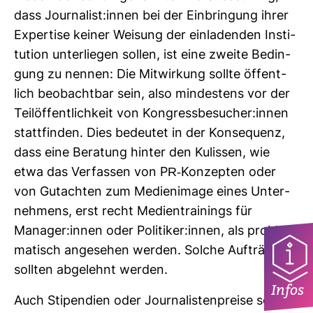
dass Jour­na­list:innen bei der Ein­brin­gung ihrer
Exper­tise keiner Wei­sung der ein­la­denden Insti­
tu­tion unter­liegen sollen, ist eine zweite Bedin­
gung zu nennen: Die Mit­wir­kung sollte öffent­
lich beob­achtbar sein, also min­des­tens vor der
Tei­l­öf­fent­lich­keit von Kon­gress­be­su­cher:innen
statt­finden. Dies bedeutet in der Kon­se­quenz,
dass eine Bera­tung hinter den Kulissen, wie
etwa das Ver­fassen von PR-​Kon­zepten oder
von Gut­achten zum Medi­en­image eines Unter­
neh­mens, erst recht Medi­en­trai­nings für
Manager:innen oder Poli­tiker:innen, als pro­ble­
ma­tisch ange­sehen werden. Solche Auf­träge
sollten abge­lehnt werden.
Infos
Auch Sti­pen­dien oder Jour­na­lis­ten­preise sollten