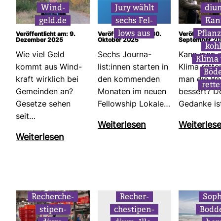
Wind­
Jury wählt
diu
geld.de
sechs Fel­
Kan
lows aus
Pflan­
Ver­öf­fent­licht am: 9.
Ver­öf­fent­licht am: 30.
Ver­öf­fent­lich
Dezember 2025
Oktober 2025
Sep­tember 2
koh
Wie viel Geld
Sechs Jour­na­
Kann man 
Klima
kommt aus Wind­
list:innen starten in
Klima rette
Böd
kraft wirk­lich bei
den kom­menden
man die Bö
rett
Gemeinden an?
Monaten im neuen
bes­sert? D
Gesetze sehen
Fel­low­ship Lokale…
Gedanke is
seit…
Wei­ter­lesen
Wei­ter­les
Wei­ter­lesen
Recher­che­
Recher­
Soph
sti­pen­
che­sti­pen­
Bod­d