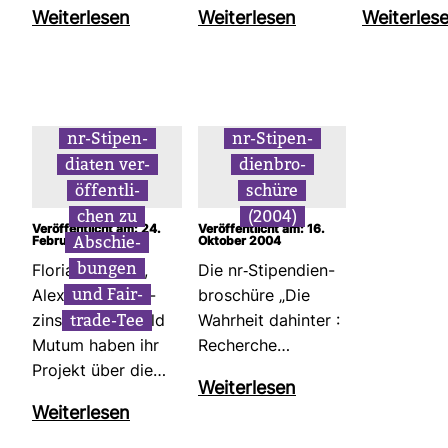
Wei­ter­lesen
Wei­ter­lesen
Wei­ter­les
nr-​Sti­pen­
nr-​Sti­pen­
diaten ver­
dien­bro­
öf­fent­li­
schüre
chen zu
(2004)
Ver­öf­fent­licht am: 24.
Ver­öf­fent­licht am: 16.
Abschie­
Februar 2015
Oktober 2004
bungen
Flo­rian Haenes,
Die nr-​Sti­pen­dien­
und Fair­
Alex­ander Glod­
bro­schüre „Die
trade-​Tee
zinski und Ronald
Wahr­heit dahinter :
Mutum haben ihr
Recherche…
Pro­jekt über die…
Wei­ter­lesen
Wei­ter­lesen