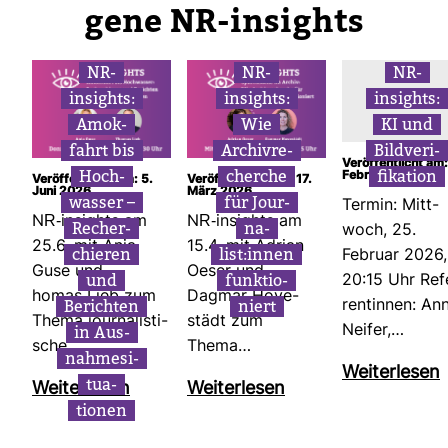
gene NR-​insights
NR-​
NR-​
NR-​
insights:
insights:
insights:
Amok­
Wie
KI und
fahrt bis
Archiv­re­
Bild­ve­ri­
Ver­öf­fent­licht am:
Hoch­
cherche
fi­ka­tion
Februar 2026
Ver­öf­fent­licht am: 5.
Ver­öf­fent­licht am: 17.
Juni 2026
März 2026
wasser –
für Jour­
Termin: Mitt­
NR-​insights am
NR-​insights am
Recher­
na­
woch, 25.
25.6. mit Anja
15.4. mit Adrian
chieren
list:innen
Februar 2026,
Guse und
Oeser und
und
funk­tio­
20:15 Uhr Ref
homas Lieb zum
Dagmar Hove­
Berichten
niert
ren­tinnen: An
Thema jour­na­lis­ti­
städt zum
in Aus­
Neifer,…
sche…
Thema…
nah­me­si­
Wei­ter­lesen
tua­
Wei­ter­lesen
Wei­ter­lesen
tionen