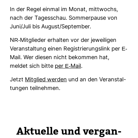
In der Regel einmal im Monat, mitt­wochs,
nach der Tages­schau. Som­mer­pause von
Juni/Juli bis August/Sep­tember.
NR-​Mit­glieder erhalten vor der jewei­ligen
Ver­an­stal­tung einen Regis­trie­rungs­link per E-​
Mail. Wer diesen nicht bekommen hat,
meldet sich bitte
per E-​Mail
.
Jetzt
Mit­glied werden
und an den Ver­an­stal­
tungen teil­nehmen.
Aktu­elle und ver­gan­