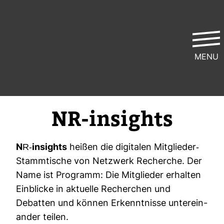
MENU
NR-​insights
NR-​insights
heißen die digi­talen Mit­glieder-​
Stamm­ti­sche von Netz­werk Recherche. Der
Name ist Pro­gramm: Die Mit­glieder erhalten
Ein­blicke in aktu­elle Recher­chen und
Debatten und können Erkennt­nisse unter­ein­
ander teilen.