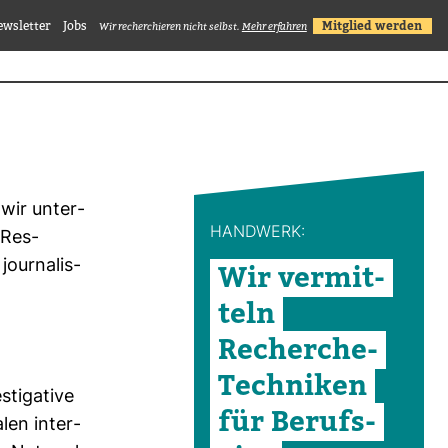
ewsletter
Jobs
Mitglied werden
Wir recherchieren nicht selbst.
Mehr erfahren
 wir unter­
HAND­WERK:
 Res­
our­na­lis­
Wir ver­mit­
teln
Recherche-​
Tech­niken
ti­ga­tive
für Berufs­
len inter­