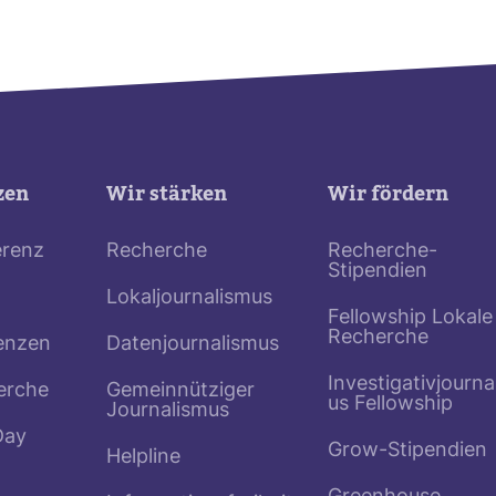
zen
Wir stärken
Wir fördern
erenz
Recherche
Recherche-
Stipendien
Lokaljournalismus
Fellowship Lokale
Recherche
enzen
Datenjournalismus
Investigativjourna
erche
Gemeinnütziger
us Fellowship
Journalismus
Day
Grow-Stipendien
Helpline