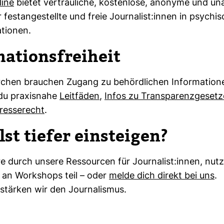
line
bietet ver­trau­liche, kos­ten­lose, anonyme und un
 fest­an­ge­stellte und freie Jour­na­list:innen in psy­chi
­tionen.
a­ti­ons­frei­heit
chen brau­chen Zugang zu behörd­li­chen Infor­ma­tion
du pra­xis­nahe
Leit­fäden
,
Infos zu Trans­pa­renz­ge­set
es­se­recht
.
lst tiefer ein­steigen?
e durch unsere Res­sourcen für Jour­na­list:innen, nut
 an Work­shops teil – oder
melde dich direkt bei uns
.
tärken wir den Jour­na­lismus.