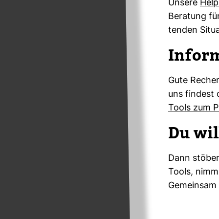
Unsere
Hel­p
Bera­tung für
tenden Situa
Infor­m
Gute Recher­
uns fin­dest 
Tools zum Pr
Du wil
Dann stö­ber
Tools, nimm
Gemeinsam s