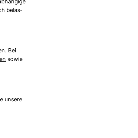
ab­hän­gige
sch belas­
en. Bei
zen
sowie
ze unsere