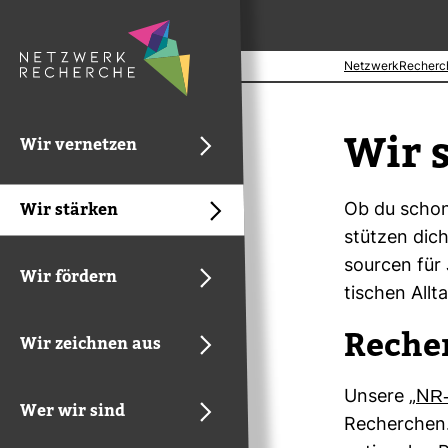
NetzwerkRecherc
Wir 
Wir vernetzen
Wir stärken
Ob du schon 
stützen dic
sourcen für J
Wir fördern
ti­schen Allt
Reche
Wir zeichnen aus
Unsere „
NR-
Wer wir sind
Recher­chen.