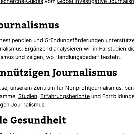
echerche-​Guides
vom
Global Inves­ti­ga­tive Jour­na­l
jour­na­lismus
he­sti­pen­dien und Grün­dungs­för­de­rungen unter­stütz
na­lismus
. Ergän­zend
ana­ly­sieren
wir in
Fall­stu­dien
di
a­lismus und zeigen, wo Hand­lungs­be­darf
besteht
.
­nüt­zigen Jour­na­lismus
use
, unserem Zen­trum für Non­pro­fit­jour­na­lismus, bün
­gramme,
Stu­dien
,
Erfah­rungs­be­richte
und Fort­bil­dun
igen Jour­na­lismus.
le Gesund­heit