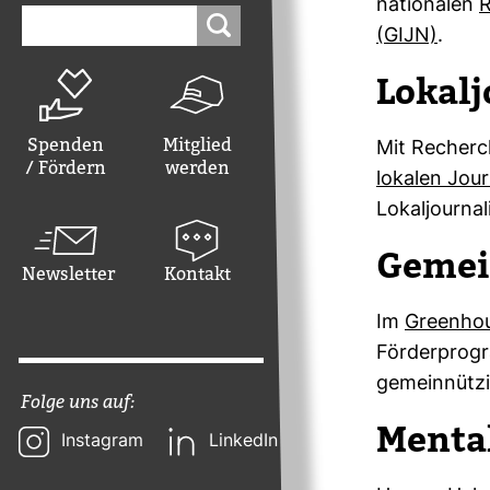
na­tio­nalen
R
Suchen
nach:
(GIJN)
.
Lokal­
Spenden
Mitglied
Mit Recher­c
/ Fördern
werden
lokalen Jour­
Lokal­jour­n
Gemein
Newsletter
Kontakt
Im
Green­ho
För­der­pro
gemein­nüt­z
Folge uns auf:
Men­ta
Instagram
LinkedIn