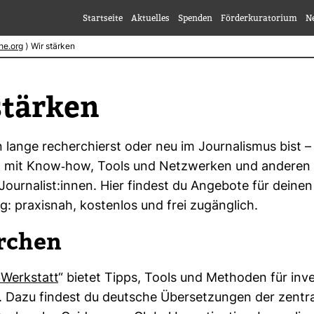
Startseite
Aktuelles
Spenden
Förderkuratorium
N
he.org
⟩
Wir stärken
stärken
lange recher­chierst oder neu im Jour­na­lismus bist –
h mit Know-​how, Tools und Netz­werken und anderen
our­na­list:innen. Hier fin­dest du Ange­bote für deinen j
ag: pra­xisnah, kos­tenlos und frei zugäng­lich.
r­chen
​Werk­statt
“ bietet Tipps, Tools und Methoden für inves­
 Dazu fin­dest du deut­sche Über­set­zungen der zen­tra