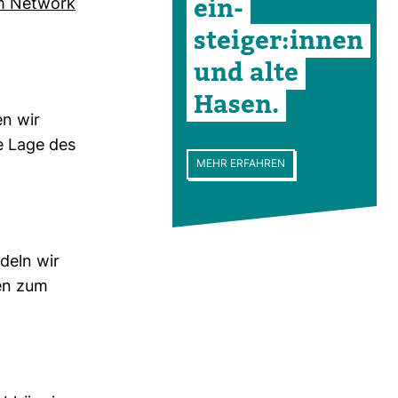
ein­
ism Net­work
steiger:innen
und alte
Hasen.
en wir
e Lage des
MEHR ERFAHREN
­deln wir
gen zum