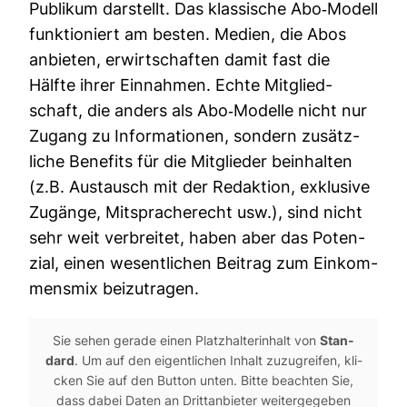
Publikum dar­stellt. Das klas­si­sche Abo-​Modell
funk­tio­niert am besten. Medien, die Abos
anbieten, erwirt­schaften damit fast die
Hälfte ihrer Ein­nahmen. Echte Mit­glied­
schaft, die anders als Abo-​Modelle nicht nur
Zugang zu Infor­ma­tionen, son­dern zusätz­
liche Bene­fits für die Mit­glieder beinhalten
(z.B. Aus­tausch mit der Redak­tion, exklu­sive
Zugänge, Mit­spra­che­recht usw.), sind nicht
sehr weit ver­breitet, haben aber das Poten­
zial, einen wesent­li­chen Bei­trag zum Ein­kom­
mensmix bei­zu­tragen.
Sie sehen gerade einen Platz­hal­ter­in­halt von
Stan­
dard
. Um auf den eigent­li­chen Inhalt zuzu­greifen, kli­
cken Sie auf den Button unten. Bitte beachten Sie,
dass dabei Daten an Dritt­an­bieter wei­ter­ge­geben