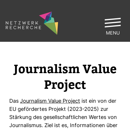
MENU
Jour­na­lism Value
Pro­ject
Das
Jour­na­lism Value Pro­ject
ist ein von der
EU geför­dertes Pro­jekt (2023-2025) zur
Stär­kung des gesell­schaft­li­chen Wertes von
Jour­na­lismus. Ziel ist es, Infor­ma­tionen über