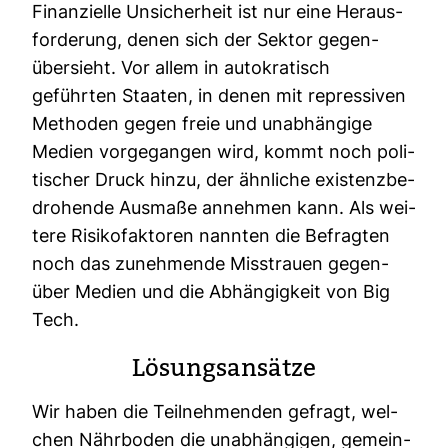
Finan­zi­elle Unsi­cher­heit ist nur eine Her­aus­
for­de­rung, denen sich der Sektor gegen­
über­sieht. Vor allem in auto­kra­tisch
geführten Staaten, in denen mit repres­siven
Methoden gegen freie und unab­hän­gige
Medien vor­ge­gangen wird, kommt noch poli­
ti­scher Druck hinzu, der ähn­liche exis­tenz­be­
dro­hende Aus­maße annehmen kann. Als wei­
tere Risi­ko­fak­toren nannten die Befragten
noch das zuneh­mende Miss­trauen gegen­
über Medien und die Abhän­gig­keit von Big
Tech.
Lösungs­an­sätze
Wir haben die Teil­neh­menden gefragt, wel­
chen Nähr­boden die unab­hän­gigen, gemein­