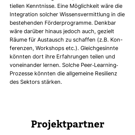
ti­ellen Kennt­nisse. Eine Mög­lich­keit wäre die
Inte­gra­tion sol­cher Wis­sens­ver­mitt­lung in die
bestehenden För­der­pro­gramme. Denkbar
wäre dar­über hinaus jedoch auch, gezielt
Räume für Aus­tausch zu schaffen (z.B. Kon­
fe­renzen, Work­shops etc.). Gleich­ge­sinnte
könnten dort ihre Erfah­rungen teilen und
von­ein­ander lernen. Solche Peer-​Lear­ning-​
Pro­zesse könnten die all­ge­meine Resi­lienz
des Sek­tors stärken.
Pro­jekt­partner