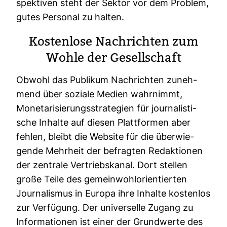
spek­tiven steht der Sektor vor dem Pro­blem,
gutes Per­sonal zu halten.
Kos­ten­lose Nach­richten zum
Wohle der Gesell­schaft
Obwohl das Publikum Nach­richten zuneh­
mend über soziale Medien wahr­nimmt,
Mone­ta­ri­sie­rungs­stra­te­gien für jour­na­lis­ti­
sche Inhalte auf diesen Platt­formen aber
fehlen, bleibt die Web­site für die über­wie­
gende Mehr­heit der befragten Redak­tionen
der zen­trale Ver­triebs­kanal. Dort stellen
große Teile des gemein­wohl­ori­en­tierten
Jour­na­lismus in Europa ihre Inhalte kos­tenlos
zur Ver­fü­gung. Der uni­ver­selle Zugang zu
Infor­ma­tionen ist einer der Grund­werte des