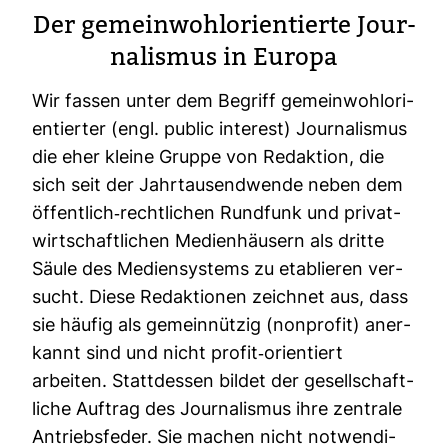
Der gemein­wohl­ori­en­tierte Jour­
na­lismus in Europa
Wir fassen unter dem Begriff gemein­wohl­ori­
en­tierter (engl. public inte­rest) Jour­na­lismus
die eher kleine Gruppe von Redak­tion, die
sich seit der Jahr­tau­send­wende neben dem
öffent­lich-​recht­li­chen Rund­funk und pri­vat­
wirt­schaft­li­chen Medi­en­häu­sern als dritte
Säule des Medi­en­sys­tems zu eta­blieren ver­
sucht. Diese Redak­tionen zeichnet aus, dass
sie häufig als gemein­nützig (non­profit) aner­
kannt sind und nicht profit-​ori­en­tiert
arbeiten. Statt­dessen bildet der gesell­schaft­
liche Auf­trag des Jour­na­lismus ihre zen­trale
Antriebs­feder. Sie machen nicht not­wen­di­