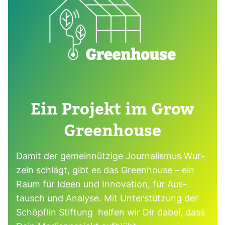
Ein Pro­jekt im Grow
Green­house
Damit der gemein­nüt­zige Jour­na­lismus Wur­
zeln schlägt, gibt es das Green­house – ein
Raum für Ideen und Inno­va­tion, für Aus­
tausch und Ana­lyse. Mit Unter­stüt­zung der
Schöpflin Stif­tung helfen wir Dir dabei, dass