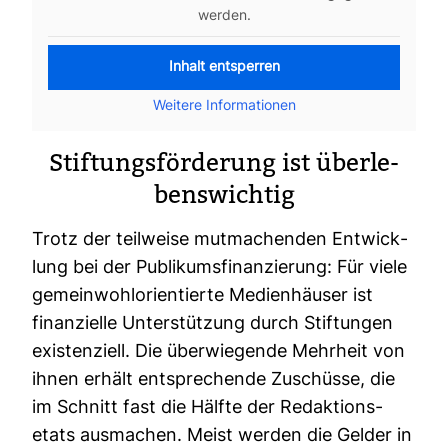
werden.
Inhalt ent­sperren
Wei­tere Infor­ma­tionen
Stif­tungs­för­de­rung ist über­le­
bens­wichtig
Trotz der teil­weise mut­ma­chenden Ent­wick­
lung bei der Publi­kums­fi­nan­zie­rung: Für viele
gemein­wohl­ori­en­tierte Medi­en­häuser ist
finan­zi­elle Unter­stüt­zung durch Stif­tungen
exis­ten­ziell. Die über­wie­gende Mehr­heit von
ihnen erhält ent­spre­chende Zuschüsse, die
im Schnitt fast die Hälfte der Redak­ti­ons­
etats aus­ma­chen. Meist werden die Gelder in