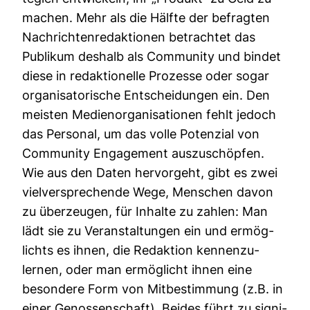
machen. Mehr als die Hälfte der befragten
Nach­rich­ten­re­dak­tionen betrachtet das
Publikum des­halb als Com­mu­nity und bindet
diese in redak­tio­nelle Pro­zesse oder sogar
orga­ni­sa­to­ri­sche Ent­schei­dungen ein. Den
meisten Medi­en­or­ga­ni­sa­tionen fehlt jedoch
das Per­sonal, um das volle Poten­zial von
Com­mu­nity Enga­ge­ment aus­zu­schöpfen.
Wie aus den Daten her­vor­geht, gibt es zwei
viel­ver­spre­chende Wege, Men­schen davon
zu über­zeugen, für Inhalte zu zahlen: Man
lädt sie zu Ver­an­stal­tungen ein und ermög­
lichts es ihnen, die Redak­tion ken­nen­zu­
lernen, oder man ermög­licht ihnen eine
beson­dere Form von Mit­be­stim­mung (z.B. in
einer Genos­sen­schaft). Beides führt zu signi­