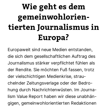
Wie geht es dem
gemein­wohl­ori­en­
tierten Jour­na­lismus in
Europa?
Euro­pa­weit sind neue Medien ent­standen,
die sich dem gesell­schaft­li­chen Auf­trag des
Jour­na­lismus stärker ver­pflichtet fühlen als
der Ren­dite. Sie möchten Fuß fassen, trotz
der viel­schich­tigen Medi­en­krise, strau­
chelnder Zei­tungs­ver­lage oder der Bedro­
hung durch Nach­rich­ten­wüsten. Im Jour­na­
lism Value Report haben wir diese unab­hän­
gigen, gemein­wohl­ori­en­tierten Redak­tionen