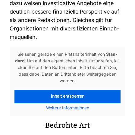
dazu weisen inves­ti­ga­tive Ange­bote eine
deut­lich bes­sere finan­zi­elle Per­spek­tive auf
als andere Redak­tionen. Glei­ches gilt für
Orga­ni­sa­tionen mit diver­si­fi­zierten Ein­nah­
me­quellen.
Sie sehen gerade einen Platz­hal­ter­in­halt von
Stan­
dard
. Um auf den eigent­li­chen Inhalt zuzu­greifen, kli­
cken Sie auf den Button unten. Bitte beachten Sie,
dass dabei Daten an Dritt­an­bieter wei­ter­ge­geben
werden.
Inhalt ent­sperren
Wei­tere Infor­ma­tionen
Bedrohte Art