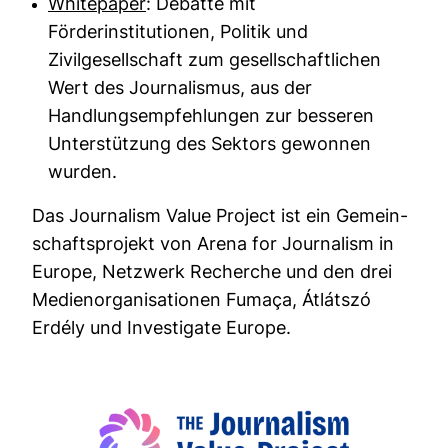
White­paper
: Debatte mit
Förderinstitutionen, Politik und
Zivilgesellschaft zum gesellschaftlichen
Wert des Journalismus, aus der
Handlungsempfehlungen zur besseren
Unterstützung des Sektors gewonnen
wurden.
Das Jour­na­lism Value Pro­ject ist ein Gemein­
schafts­pro­jekt von Arena for Jour­na­lism in
Europe, Netz­werk Recherche und den drei
Medi­en­or­ga­ni­sa­tionen Fumaça, Átlátszó
Erdély und Inves­ti­gate Europe.