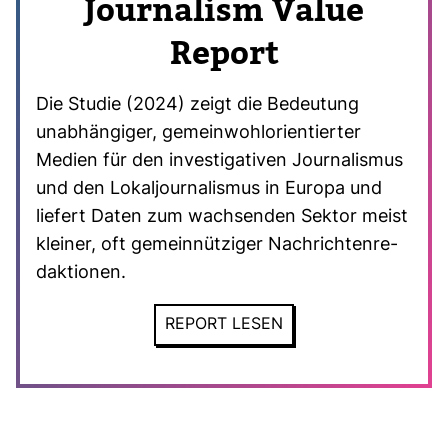
Jour­na­lism Value
Report
Die Studie (2024) zeigt die Bedeu­tung
unab­hän­giger, gemein­wohl­ori­en­tierter
Medien für den inves­ti­ga­tiven Jour­na­lismus
und den Lokal­jour­na­lismus in Europa und
lie­fert Daten zum wach­senden Sektor meist
kleiner, oft gemein­nüt­ziger Nach­rich­ten­re­
dak­tionen.
REPORT LESEN