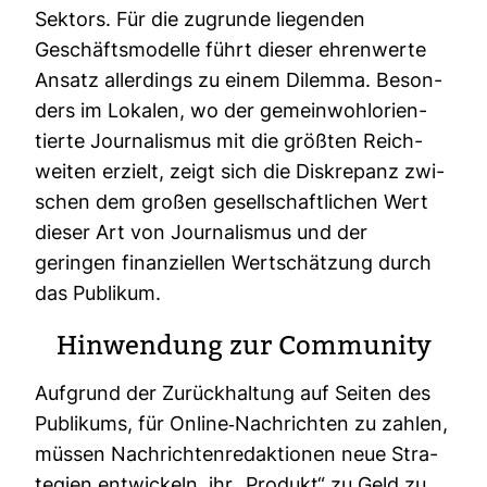
Sek­tors. Für die zugrunde lie­genden
Geschäfts­mo­delle führt dieser ehren­werte
Ansatz aller­dings zu einem Dilemma. Beson­
ders im Lokalen, wo der gemein­wohl­ori­en­
tierte Jour­na­lismus mit die größten Reich­
weiten erzielt, zeigt sich die Dis­kre­panz zwi­
schen dem großen gesell­schaft­li­chen Wert
dieser Art von Jour­na­lismus und der
geringen finan­zi­ellen Wert­schät­zung durch
das Publikum.
Hin­wen­dung zur Com­mu­nity
Auf­grund der Zurück­hal­tung auf Seiten des
Publi­kums, für Online-​Nach­richten zu zahlen,
müssen Nach­rich­ten­re­dak­tionen neue Stra­
te­gien ent­wi­ckeln, ihr „Pro­dukt“ zu Geld zu