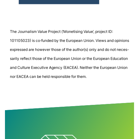
The Jour­na­lism Value Pro­ject (‘Mone­ti­sing Value’, pro­ject ID:
101105023) is co-​funded by the European Union. Views and opi­nions
expressed are however those of the author(s) only and do not neces­
sa­rily reflect those of the European Union or the European Edu­ca­tion
and Cul­ture Exe­cu­tive Agency (EACEA). Neither the European Union
nor EACEA can be held respon­sible for them.