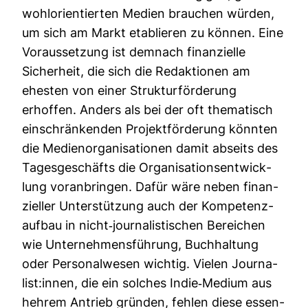
wohl­ori­en­tierten Medien brau­chen würden,
um sich am Markt eta­blieren zu können. Eine
Vor­aus­set­zung ist dem­nach finan­zi­elle
Sicher­heit, die sich die Redak­tionen am
ehesten von einer Struk­tur­för­de­rung
erhoffen. Anders als bei der oft the­ma­tisch
ein­schrän­kenden Pro­jekt­för­de­rung könnten
die Medi­en­or­ga­ni­sa­tionen damit abseits des
Tages­ge­schäfts die Orga­ni­sa­ti­ons­ent­wick­
lung vor­an­bringen. Dafür wäre neben finan­
zi­eller Unter­stüt­zung auch der Kom­pe­tenz­
aufbau in nicht-​jour­na­lis­ti­schen Berei­chen
wie Unter­neh­mens­füh­rung, Buch­hal­tung
oder Per­so­nal­wesen wichtig. Vielen Jour­na­
list:innen, die ein sol­ches Indie-​Medium aus
hehrem Antrieb gründen, fehlen diese essen­