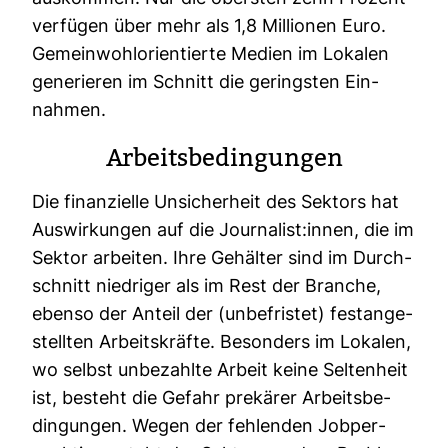
ver­fügen über mehr als 1,8 Mil­lionen Euro.
Gemein­wohl­ori­en­tierte Medien im Lokalen
gene­rieren im Schnitt die geringsten Ein­
nahmen.
Arbeits­be­din­gungen
Die finan­zi­elle Unsi­cher­heit des Sek­tors hat
Aus­wir­kungen auf die Jour­na­list:innen, die im
Sektor arbeiten. Ihre Gehälter sind im Durch­
schnitt nied­riger als im Rest der Branche,
ebenso der Anteil der (unbe­fristet) fest­an­ge­
stellten Arbeits­kräfte. Beson­ders im Lokalen,
wo selbst unbe­zahlte Arbeit keine Sel­ten­heit
ist, besteht die Gefahr pre­kärer Arbeits­be­
din­gungen. Wegen der feh­lenden Job­per­