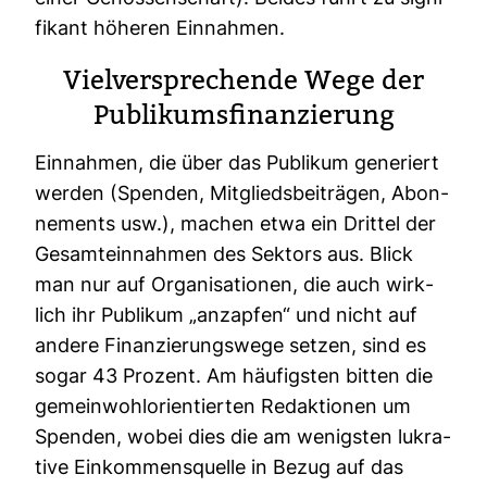
fi­kant höheren Ein­nahmen.
Viel­ver­spre­chende Wege der
Publi­kums­fi­nan­zie­rung
Ein­nahmen, die über das Publikum gene­riert
werden (Spenden, Mit­glieds­bei­trägen, Abon­
ne­ments usw.), machen etwa ein Drittel der
Gesamt­ein­nahmen des Sek­tors aus. Blick
man nur auf Orga­ni­sa­tionen, die auch wirk­
lich ihr Publikum „anzapfen“ und nicht auf
andere Finan­zie­rungs­wege setzen, sind es
sogar 43 Pro­zent. Am häu­figsten bitten die
gemein­wohl­ori­en­tierten Redak­tionen um
Spenden, wobei dies die am wenigsten lukra­
tive Ein­kom­mens­quelle in Bezug auf das