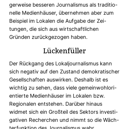
ger­weise bes­seren Jour­na­lismus als tra­di­tio­
nelle Medi­en­häuser, über­nehmen aber zum
Bei­spiel im Lokalen die Auf­gabe der Zei­
tungen, die sich aus wirt­schaft­li­chen
Gründen zurück­ge­zogen haben.
Lücken­füller
Der Rück­gang des Lokal­jour­na­lismus kann
sich negativ auf den Zustand demo­kra­ti­scher
Gesell­schaften aus­wirken. Des­halb ist es
wichtig zu sehen, dass viele gemein­wohl­ori­
en­tierte Medi­en­häuser im Lokalen bzw.
Regio­nalen ent­stehen. Dar­über hinaus
widmet sich ein Groß­teil des Sek­tors inves­ti­
ga­tiven Recher­chen und nimmt so die Wäch­
ter­funk­tion des Jour­na­lismus wahr.