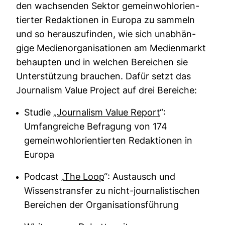
den wach­senden Sektor gemein­wohl­ori­en­
tierter Redak­tionen in Europa zu sam­meln
und so her­aus­zu­finden, wie sich unab­hän­
gige Medi­en­or­ga­ni­sa­tionen am Medi­en­markt
behaupten und in wel­chen Berei­chen sie
Unter­stüt­zung brau­chen. Dafür setzt das
Jour­na­lism Value Pro­ject auf drei Bereiche:
Studie „
Jour­na­lism Value Report
“:
Umfangreiche Befragung von 174
gemeinwohlorientierten Redaktionen in
Europa
Podcast „
The Loop
“: Austausch und
Wissenstransfer zu nicht-journalistischen
Bereichen der Organisationsführung