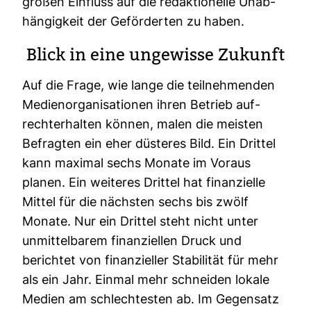
großen Ein­fluss auf die redak­tio­nelle Unab­
hän­gig­keit der Geför­derten zu haben.
Blick in eine unge­wisse Zukunft
Auf die Frage, wie lange die teil­neh­menden
Medi­en­or­ga­ni­sa­tionen ihren Betrieb auf­
recht­erhalten können, malen die meisten
Befragten ein eher düs­teres Bild. Ein Drittel
kann maximal sechs Monate im Voraus
planen. Ein wei­teres Drittel hat finan­zi­elle
Mittel für die nächsten sechs bis zwölf
Monate. Nur ein Drittel steht nicht unter
unmit­tel­barem finan­zi­ellen Druck und
berichtet von finan­zi­eller Sta­bi­lität für mehr
als ein Jahr. Einmal mehr schneiden lokale
Medien am schlech­testen ab. Im Gegen­satz