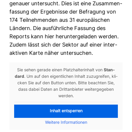
genauer unter­sucht. Dies ist eine Zusam­men­
fas­sung der Ergeb­nisse der Befra­gung von
174 Teil­neh­menden aus 31 euro­päi­schen
Län­dern. Die aus­führ­liche Fas­sung des
Reports kann hier her­un­ter­ge­laden werden.
Zudem lässt sich der Sektor auf einer inter­
ak­tiven Karte näher unter­su­chen.
Sie sehen gerade einen Platz­hal­ter­in­halt von
Stan­
dard
. Um auf den eigent­li­chen Inhalt zuzu­greifen, kli­
cken Sie auf den Button unten. Bitte beachten Sie,
dass dabei Daten an Dritt­an­bieter wei­ter­ge­geben
werden.
Inhalt ent­sperren
Wei­tere Infor­ma­tionen