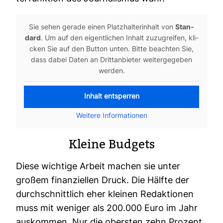
Sie sehen gerade einen Platz­hal­ter­in­halt von
Stan­
dard
. Um auf den eigent­li­chen Inhalt zuzu­greifen, kli­
cken Sie auf den Button unten. Bitte beachten Sie,
dass dabei Daten an Dritt­an­bieter wei­ter­ge­geben
werden.
Inhalt ent­sperren
Wei­tere Infor­ma­tionen
Kleine Bud­gets
Diese wich­tige Arbeit machen sie unter
großem finan­zi­ellen Druck. Die Hälfte der
durch­schnitt­lich eher kleinen Redak­tionen
muss mit weniger als 200.000 Euro im Jahr
aus­kommen. Nur die obersten zehn Pro­zent