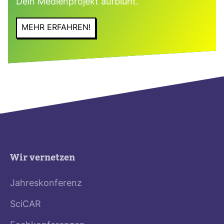
Dein Medi­en­pro­jekt auf­blüht.
MEHR ERFAHREN!
Wir vernetzen
Jahreskonferenz
SciCAR