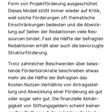
Form von Pro­jekt­för­de­rung aus­ge­schüttet.
Dieses Modell stößt immer wieder auf Kritik,
weil solche För­de­rungen oft the­ma­ti­sche
Ein­schrän­kungen bedeuten und die Abwick­
lung auf Seiten der Redak­tionen viele Res­
sourcen bindet. Fast die Hälfte der befragten
Redak­tionen erhält aber auch die bevor­zugte
Struk­tur­för­de­rung.
Trotz zahl­rei­cher Beschwerden über belas­
tende För­der­bü­ro­kratie beschreiben etwas
mehr als die Hälfte der Befragten das
Kosten-​Nutzen-​Ver­hältnis von Antrags­stel­
lung und Abwick­lung einer För­de­rung als gut
oder sogar sehr gut. Die finan­zi­elle Abhän­
gig­keit von Stif­tungs­gel­dern scheint keinen