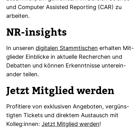
und Com­puter Assisted Repor­ting (CAR) zu
arbeiten.
NR-​insights
In unseren
digi­talen Stamm­ti­schen
erhalten Mit­
glieder Ein­blicke in aktu­elle Recher­chen und
Debatten und können Erkennt­nisse unter­ein­
ander teilen.
Jetzt Mit­glied werden
Pro­fi­tiere von exklu­siven Ange­boten, ver­güns­
tigten Tickets und direktem Aus­tausch mit
Kolleg:innen:
Jetzt Mit­glied werden
!