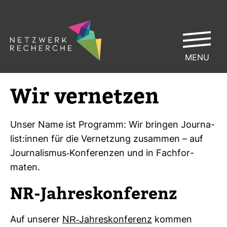
MENU
Wir ver­netzen
Unser Name ist Pro­gramm: Wir bringen Jour­na­
list:innen für die Ver­net­zung zusammen – auf
Jour­na­lismus-​Kon­fe­renzen und in Fach­for­
maten.
NR-​Jah­res­kon­fe­renz
Auf unserer
NR-​Jah­res­kon­fe­renz
kommen