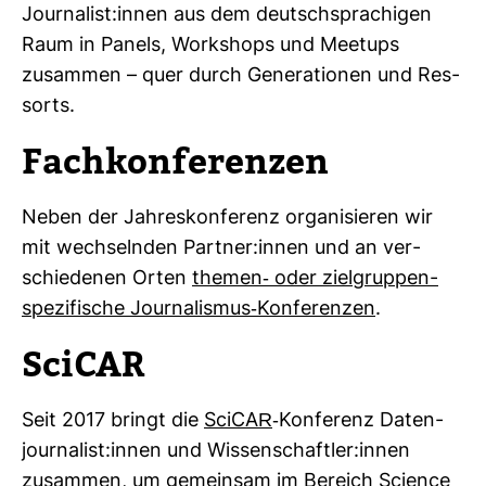
Jour­na­list:innen aus dem deutsch­spra­chigen
Raum in Panels, Work­shops und Meetups
zusammen – quer durch Gene­ra­tionen und Res­
sorts.
Fach­kon­fe­renzen
Neben der Jah­res­kon­fe­renz orga­ni­sieren wir
mit wech­selnden Partner:innen und an ver­
schie­denen Orten
themen-​ oder ziel­grup­pen­
spe­zi­fi­sche Jour­na­lismus-​Kon­fe­renzen
.
SciCAR
Seit 2017 bringt die
SciCAR
-​Kon­fe­renz Daten­
jour­na­list:innen und Wis­sen­schaftler:innen
zusammen, um gemeinsam im Bereich Sci­ence