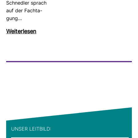
Schnedler sprach
auf der Fach­ta­
gung…
Wei­ter­lesen
UNSER LEIT­BILD: