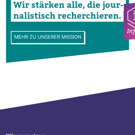
Wir stärken alle, die jour­
na­lis­tisch recher­chieren.
In
MEHR ZU UNSERER MISSION