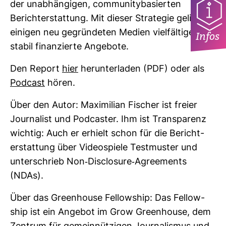
der unab­hän­gigen, com­mu­ni­ty­ba­sierten
Bericht­erstat­tung. Mit dieser Stra­tegie gelingen
einigen neu gegrün­deten Medien viel­fäl­tige und
Infos
stabil finan­zierte Ange­bote.
Den Report
hier
her­un­ter­laden (PDF) oder als
Pod­cast
hören.
Über den Autor: Maxi­mi­lian Fischer ist freier
Jour­na­list und Pod­caster. Ihm ist Trans­pa­renz
wichtig: Auch er erhielt schon für die Bericht­
erstat­tung über Video­spiele Test­muster und
unter­schrieb Non-​Dis­clo­sure-​Agree­ments
(NDAs).
Über das Green­house Fel­low­ship: Das Fel­low­
ship ist ein Angebot im Grow Green­house, dem