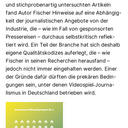
und stich­pro­ben­artig unter­suchten Arti­keln
fand Autor Fischer Hin­weise auf eine Abhän­gig­
keit der jour­na­lis­ti­schen Ange­bote von der
Indus­trie, die – wie im Fall von gespon­sorten
Pres­se­reisen – durchaus selbst­kri­tisch reflek­
tiert wird. Ein Teil der Branche hat sich des­halb
eigene Qua­li­täts­ko­dizes auf­er­legt, die – wie
Fischer in seinen Recher­chen her­aus­fand –
jedoch nicht immer ein­ge­halten werden. Einer
der Gründe dafür dürften die pre­kären Bedin­
gungen sein, unter denen Video­spiel-​Jour­na­
lismus in Deutsch­land betrieben wird.