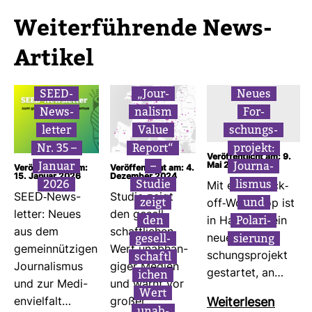
Wei­ter­füh­rende News-​
Artikel
SEED-​
„Jour­
Neues
News­
na­lism
For­
letter
Value
schungs­
Nr. 35 –
Report“
pro­jekt:
Veröffentlicht am: 9.
Januar
–
Jour­na­
Mai 2025
Veröffentlicht am:
Veröffentlicht am: 4.
15. Januar 2026
Dezember 2024
2026
Studie
lismus
Mit einem Kick-​
SEED-​News­
Studie zeigt
zeigt
und
off-​Work­shop ist
letter: Neues
den gesell­
den
Pola­ri­
in Ham­burg ein
aus dem
schaft­li­chen
gesell­
sie­rung
neues For­
gemein­nüt­zigen
Wert unab­hän­
schaft­l
schungs­pro­jekt
Jour­na­lismus
giger Medien
i­chen
gestartet, an…
und zur Medi­
und warnt vor
Wert
en­viel­falt…
großer…
Wei­ter­lesen
unab­