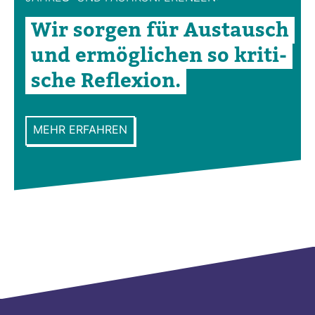
Wir sorgen für Aus­tausch
und ermög­li­chen so kri­ti­
sche Refle­xion.
MEHR ERFAHREN