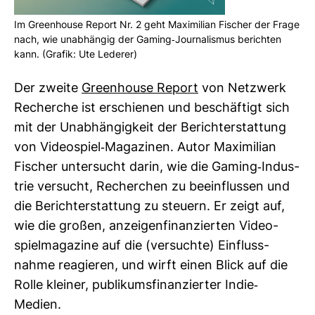
Im Green­house Report Nr. 2 geht Maxi­mi­lian Fischer der Frage
nach, wie unab­hängig der Gaming-​Jour­na­lismus berichten
kann. (Grafik: Ute Lederer)
Der zweite
Green­house Report
von Netz­werk
Recherche ist erschienen und beschäf­tigt sich
mit der Unab­hän­gig­keit der Bericht­erstat­tung
von Video­spiel-​Maga­zinen. Autor Maxi­mi­lian
Fischer unter­sucht darin, wie die Gaming-​Indus­
trie ver­sucht, Recher­chen zu beein­flussen und
die Bericht­erstat­tung zu steuern. Er zeigt auf,
wie die großen, anzei­gen­fi­nan­zierten Video­
spiel­ma­ga­zine auf die (ver­suchte) Ein­fluss­
nahme reagieren, und wirft einen Blick auf die
Rolle kleiner, publi­kums­fi­nan­zierter Indie-​
Medien.