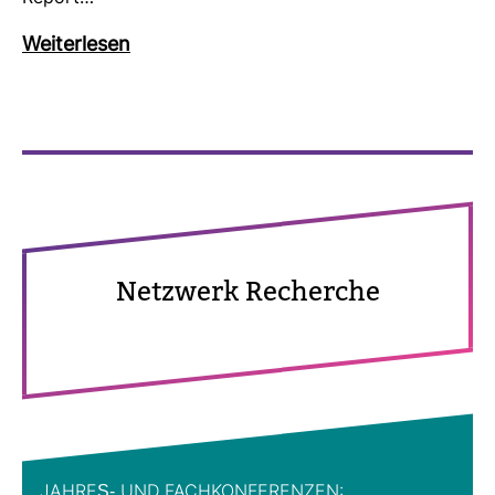
Wei­ter­lesen
Netz­werk Recherche
JAHRES-​ UND FACH­KON­FE­RENZEN: