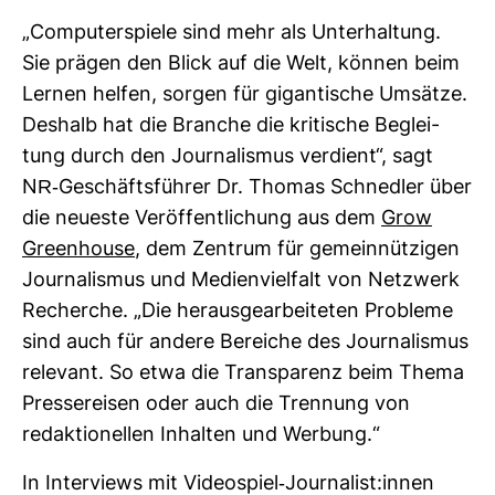
„Com­pu­ter­spiele sind mehr als Unter­hal­tung.
Sie prägen den Blick auf die Welt, können beim
Lernen helfen, sorgen für gigan­ti­sche Umsätze.
Des­halb hat die Branche die kri­ti­sche Beglei­
tung durch den Jour­na­lismus ver­dient“, sagt
NR-​Geschäfts­führer Dr. Thomas Schnedler über
die neu­este Ver­öf­fent­li­chung aus dem
Grow
Green­house
, dem Zen­trum für gemein­nüt­zigen
Jour­na­lismus und Medi­en­viel­falt von Netz­werk
Recherche. „Die her­aus­ge­ar­bei­teten Pro­bleme
sind auch für andere Bereiche des Jour­na­lismus
rele­vant. So etwa die Trans­pa­renz beim Thema
Pres­se­reisen oder auch die Tren­nung von
redak­tio­nellen Inhalten und Wer­bung.“
In Inter­views mit Video­spiel-​Jour­na­list:innen