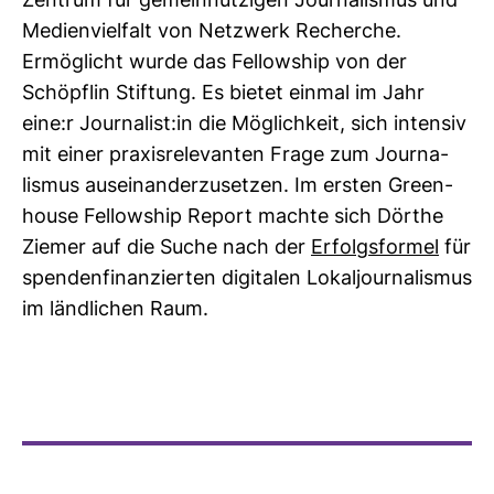
Zen­trum für gemein­nüt­zigen Jour­na­lismus und
Medi­en­viel­falt von Netz­werk Recherche.
Ermög­licht wurde das Fel­low­ship von der
Schöpflin Stif­tung. Es bietet einmal im Jahr
eine:r Jour­na­list:in die Mög­lich­keit, sich intensiv
mit einer pra­xis­re­le­vanten Frage zum Jour­na­
lismus aus­ein­an­der­zu­setzen. Im ersten Green­
house Fel­low­ship Report machte sich Dörthe
Ziemer auf die Suche nach der
Erfolgs­formel
für
spen­den­fi­nan­zierten digi­talen Lokal­jour­na­lismus
im länd­li­chen Raum.