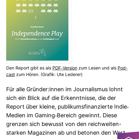
Den Report gibt es als
PDF-​Ver­sion
zum Lesen und als
Pod­
cast
zum Hören. (Grafik: Ute Lederer)
Für alle Gründer:innen im Jour­na­lismus lohnt
sich ein Blick auf die Erkennt­nisse, die der
Report über kleine, publi­kums­fi­nan­zierte Indie-​
Medien im Gaming-​Bereich gewinnt. Diese
grenzen sich bewusst von den reich­wei­ten­
starken Maga­zinen ab und betonen den Wert