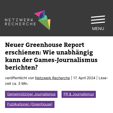
MENU
Neuer Green­house Report
erschienen: Wie unab­hängig
kann der Games-​Jour­na­lismus
berichten?
ver­öf­fent­licht von
Netz­werk Recherche
| 17. April 2024 | Lese­
zeit ca. 3 Min.
Gemeinnütziger Journalismus
PR & Journalismus
Publikationen (Greenhouse)