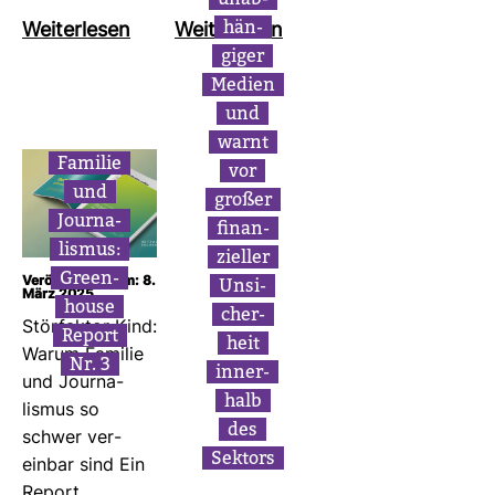
hän­
Wei­ter­lesen
Wei­ter­lesen
giger
Medien
und
warnt
Familie
vor
und
großer
Jour­na­
finan­
lismus:
zi­eller
Green­
Unsi­
Veröffentlicht am: 8.
März 2025
house
cher­
Stör­faktor Kind:
Report
heit
Warum Familie
Nr. 3
inner­
und Jour­na­
halb
lismus so
des
schwer ver­
Sek­tors
einbar sind Ein
Report…