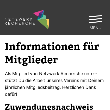
MENU
Infor­ma­tionen für
Mit­glieder
Als Mit­glied von Netz­werk Recherche unter­
stützt Du die Arbeit unseres Ver­eins mit Deinem
jähr­li­chen Mit­glieds­bei­trag. Herz­li­chen Dank
dafür!
Zuwen­dungs­nach­weis