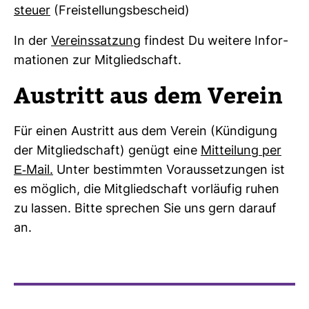
steuer
(Frei­stel­lungs­be­scheid)
In der
Ver­eins­sat­zung
fin­dest Du wei­tere Infor­
ma­tionen zur Mit­glied­schaft.
Aus­tritt aus dem Verein
Für einen Aus­tritt aus dem Verein (Kün­di­gung
der Mit­glied­schaft) genügt eine
Mit­tei­lung per
E-​Mail.
Unter bestimmten Vor­aus­set­zungen ist
es mög­lich, die Mit­glied­schaft vor­läufig ruhen
zu lassen. Bitte spre­chen Sie uns gern darauf
an.