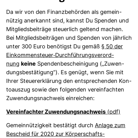
Da wir von den Finanz­be­hörden als gemein­
nützig aner­kannt sind, kannst Du Spenden und
Mit­glieds­bei­träge steu­er­lich gel­tend machen.
Bei Mit­glieds­bei­trägen und Spenden von jähr­lich
unter 300 Euro benö­tigst Du gemäß
§ 50 der
Ein­kom­men­steuer-​Durch­füh­rungs­ver­ord­
nung
keine
Spen­den­be­schei­ni­gung („Zuwen­
dungs­be­stä­ti­gung“). Es genügt, wenn Sie mit
Ihrer Steu­er­erklä­rung den ent­spre­chenden Kon­
to­auszug sowie den fol­genden ver­ein­fachten
Zuwen­dungs­nach­weis ein­rei­chen:
Ver­ein­fachter Zuwen­dungs­nach­weis
(pdf)
Gemein­nüt­zig­keit bestä­tigt durch
Anlage zum
Bescheid für 2020 zur Kör­per­schafts­