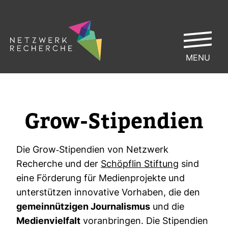
MENU
Grow-​Sti­pen­dien
Die Grow-​Sti­pen­dien von Netz­werk
Recherche und der
Schöpflin Stif­tung
sind
eine För­de­rung für Medi­en­pro­jekte und
unter­stützen inno­va­tive Vor­haben, die den
gemein­nüt­zigen Jour­na­lismus
und die
Medi­en­viel­falt
vor­an­bringen. Die Sti­pen­dien