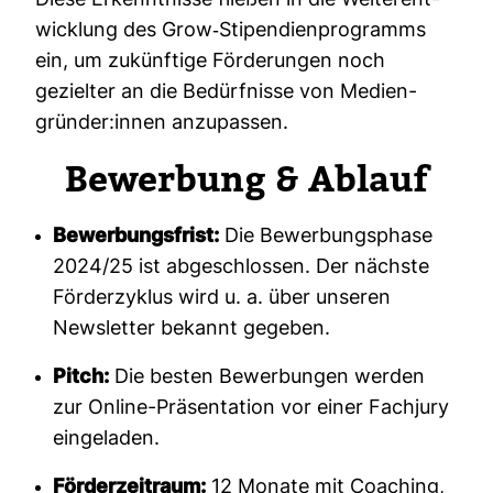
Diese Erkennt­nisse fließen in die Wei­ter­ent­
wick­lung des Grow-​Sti­pen­di­en­pro­gramms
ein, um zukünf­tige För­de­rungen noch
gezielter an die Bedürf­nisse von Medi­en­
gründer:innen anzu­passen.
Bewer­bung & Ablauf
Bewerbungsfrist:
Die Bewerbungsphase
2024/25 ist abgeschlossen. Der nächste
Förderzyklus wird u. a. über unseren
Newsletter bekannt gegeben.
Pitch:
Die besten Bewerbungen werden
zur Online-Präsentation vor einer Fachjury
eingeladen.
Förderzeitraum:
12 Monate mit Coaching,