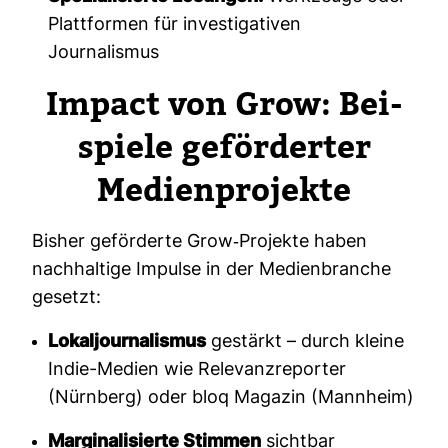
Plattformen für investigativen
Journalismus
Impact von Grow: Bei­
spiele geför­derter
Medi­en­pro­jekte
Bisher geför­derte Grow-​Pro­jekte haben
nach­hal­tige Impulse in der Medi­en­branche
gesetzt:
Lokaljournalismus
gestärkt – durch kleine
Indie-Medien wie Relevanzreporter
(Nürnberg) oder bloq Magazin (Mannheim)
Marginalisierte Stimmen
sichtbar