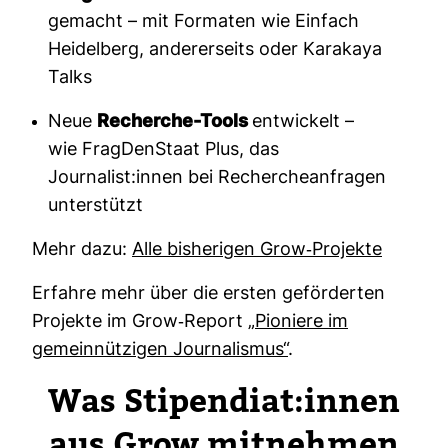
gemacht – mit Formaten wie Einfach
Heidelberg, andererseits oder Karakaya
Talks
Neue
Recherche-Tools
entwickelt –
wie FragDenStaat Plus, das
Journalist:innen bei Rechercheanfragen
unterstützt
Mehr dazu:
Alle bis­he­rigen Grow-​Pro­jekte
Erfahre mehr über die ersten geför­derten
Pro­jekte im Grow-​Report
„Pio­niere im
gemein­nüt­zigen Jour­na­lismus“
.
Was Sti­pen­diat:innen
aus Grow mit­nehmen