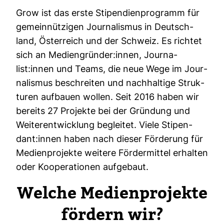
Grow ist das erste Sti­pen­di­en­pro­gramm für
gemein­nüt­zigen Jour­na­lismus in Deutsch­
land, Öster­reich und der Schweiz. Es richtet
sich an Medi­en­gründer:innen, Jour­na­
list:innen und Teams, die neue Wege im Jour­
na­lismus beschreiten und nach­hal­tige Struk­
turen auf­bauen wollen. Seit 2016 haben wir
bereits 27 Pro­jekte bei der Grün­dung und
Wei­ter­ent­wick­lung begleitet. Viele Sti­pen­
dant:innen haben nach dieser För­de­rung für
Medi­en­pro­jekte wei­tere För­der­mittel erhalten
oder Koope­ra­tionen auf­ge­baut.
Welche Medi­en­pro­jekte
för­dern wir?