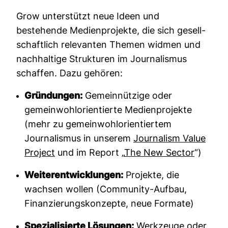
Grow unter­stützt neue Ideen und
bestehende Medi­en­pro­jekte, die sich gesell­
schaft­lich rele­vanten Themen widmen und
nach­hal­tige Struk­turen im Jour­na­lismus
schaffen. Dazu gehören:
Gründungen:
Gemeinnützige oder
gemeinwohlorientierte Medienprojekte
(mehr zu gemeinwohlorientiertem
Journalismus in unserem
Jour­na­lism Value
Pro­ject
und im Report „
The New Sector
“)
Weiterentwicklungen:
Projekte, die
wachsen wollen (Community-Aufbau,
Finanzierungskonzepte, neue Formate)
Spezialisierte Lösungen:
Werkzeuge oder