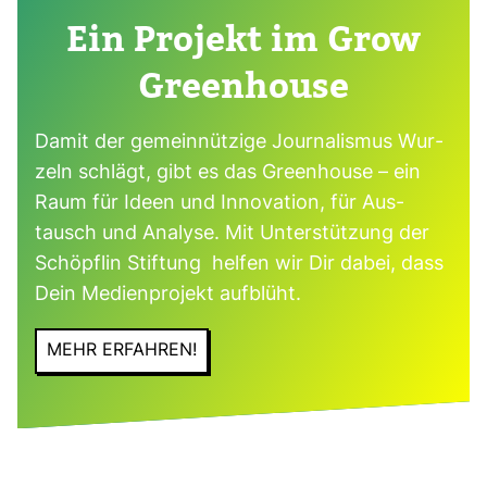
Ein Pro­jekt im Grow
Green­house
Damit der gemein­nüt­zige Jour­na­lismus Wur­
zeln schlägt, gibt es das Green­house – ein
Raum für Ideen und Inno­va­tion, für Aus­
tausch und Ana­lyse. Mit Unter­stüt­zung der
Schöpflin Stif­tung helfen wir Dir dabei, dass
Dein Medi­en­pro­jekt auf­blüht.
MEHR ERFAHREN!