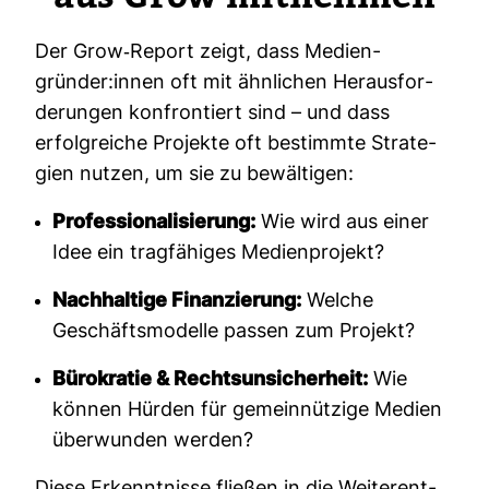
Der Grow-​Report zeigt, dass Medi­en­
gründer:innen oft mit ähn­li­chen Her­aus­for­
de­rungen kon­fron­tiert sind – und dass
erfolg­reiche Pro­jekte oft bestimmte Stra­te­
gien nutzen, um sie zu bewäl­tigen:
Professionalisierung:
Wie wird aus einer
Idee ein tragfähiges Medienprojekt?
Nachhaltige Finanzierung:
Welche
Geschäftsmodelle passen zum Projekt?
Bürokratie & Rechtsunsicherheit:
Wie
können Hürden für gemeinnützige Medien
überwunden werden?