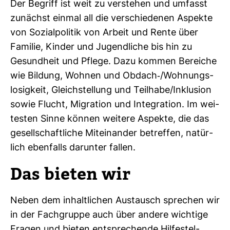
Der Begriff ist weit zu ver­stehen und umfasst
zunächst einmal all die ver­schie­denen Aspekte
von Sozi­al­po­litik von Arbeit und Rente über
Familie, Kinder und Jugend­liche bis hin zu
Gesund­heit und Pflege. Dazu kommen Bereiche
wie Bil­dung, Wohnen und Obdach-​/Woh­nungs­
lo­sig­keit, Gleich­stel­lung und Teil­habe/Inklu­sion
sowie Flucht, Migra­tion und Inte­gra­tion. Im wei­
testen Sinne können wei­tere Aspekte, die das
gesell­schaft­liche Mit­ein­ander betreffen, natür­
lich eben­falls dar­unter fallen.
Das bieten wir
Neben dem inhalt­li­chen Aus­tausch spre­chen wir
in der Fach­gruppe auch über andere wich­tige
Fragen und bieten ent­spre­chende Hil­fe­stel­