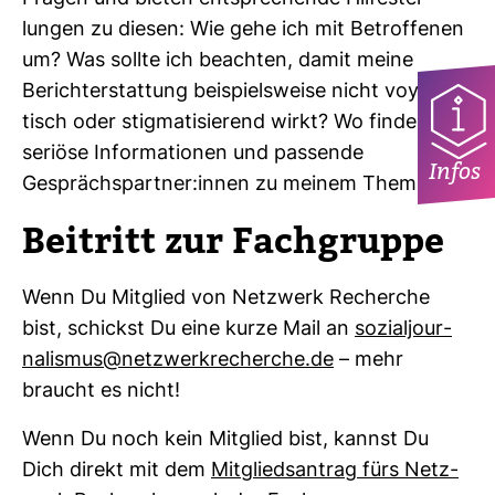
lungen zu diesen: Wie gehe ich mit Betrof­fenen
um? Was sollte ich beachten, damit meine
Bericht­erstat­tung bei­spiels­weise nicht voy­eu­ris­
tisch oder stig­ma­ti­sie­rend wirkt? Wo finde ich
seriöse Infor­ma­tionen und pas­sende
Infos
Gesprächs­partner:innen zu meinem Thema?
Bei­tritt zur Fach­gruppe
Wenn Du Mit­glied von Netz­werk Recherche
bist, schickst Du eine kurze Mail an
sozi­al­jour­
na­lismus@netz­werk­re­cherche.de
– mehr
braucht es nicht!
Wenn Du noch kein Mit­glied bist, kannst Du
Dich direkt mit dem
Mit­glieds­an­trag fürs Netz­