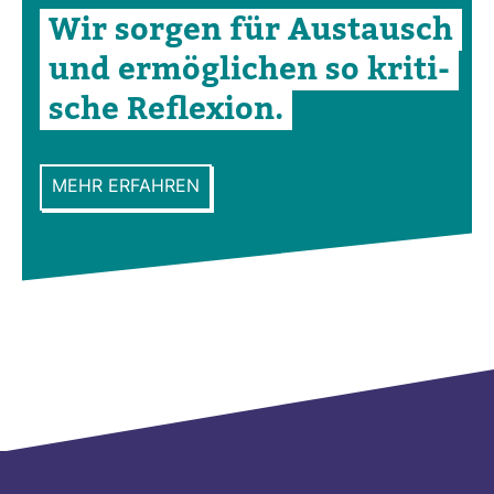
Wir sorgen für Aus­tausch
und ermög­li­chen so kri­ti­
sche Refle­xion.
MEHR ERFAHREN