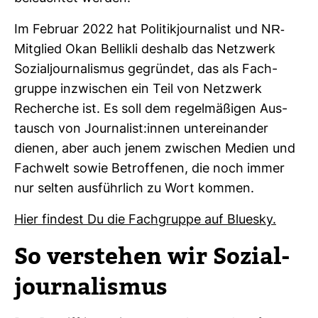
Im Februar 2022 hat Poli­tik­jour­na­list und NR-​
Mit­glied Okan Bel­likli des­halb das Netz­werk
Sozi­al­jour­na­lismus gegründet, das als Fach­
gruppe inzwi­schen ein Teil von Netz­werk
Recherche ist. Es soll dem regel­mä­ßigen Aus­
tausch von Jour­na­list:innen unter­ein­ander
dienen, aber auch jenem zwi­schen Medien und
Fach­welt sowie Betrof­fenen, die noch immer
nur selten aus­führ­lich zu Wort kommen.
Hier fin­dest Du die Fach­gruppe auf Bluesky.
So ver­stehen wir Sozi­al­
jour­na­lismus