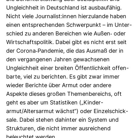
Ungleich­heit in Deutsch­land ist aus­bau­fähig.
Nicht viele Jour­na­list:innen hier­zu­lande haben
einen ent­spre­chenden Schwer­punkt – im Unter­
schied zu anderen Berei­chen wie Außen-​ oder
Wirt­schafts­po­litik. Dabei gibt es nicht erst seit
der Corona-​Pan­demie, die das Ausmaß der in
den ver­gan­genen Jahren gewach­senen
Ungleich­heit einer breiten Öffent­lich­keit offen­
barte, viel zu berichten. Es gibt zwar immer
wieder Berichte über Armut oder andere
Aspekte dieses großen The­men­be­reichs, oft
geht es aber um Sta­tis­tiken („Kin­der­
armut/Alters­armut wächst“) oder Ein­zel­schick­
sale. Dabei stehen dahinter ein System und
Struk­turen, die nicht immer aus­rei­chend
beleuchtet werden.