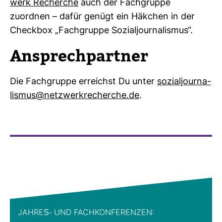
werk Recherche
auch der Fach­gruppe
zuordnen – dafür genügt ein Häk­chen in der
Checkbox „Fach­gruppe Sozi­al­jour­na­lismus“.
Ansprech­partner
Die Fach­gruppe erreichst Du unter
sozi­al­jour­na­
lismus@netz­werk­re­cherche.de
.
JAHRES-​ UND FACH­KON­FE­RENZEN: