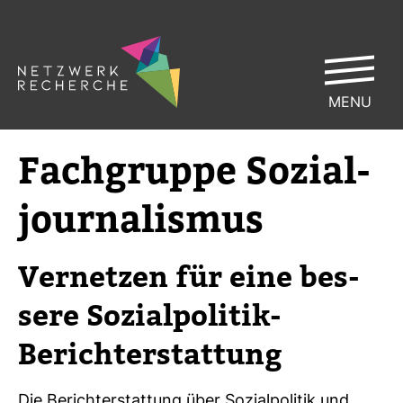
MENU
Fach­gruppe Sozi­al­
jour­na­lismus
Ver­netzen für eine bes­
sere Sozi­al­po­litik-​
Bericht­erstat­tung
Die Bericht­erstat­tung über Sozi­al­po­litik und