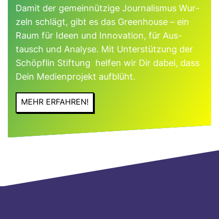
Damit der gemein­nüt­zige Jour­na­lismus Wur­
zeln schlägt, gibt es das Green­house – ein
Raum für Ideen und Inno­va­tion, für Aus­
tausch und Ana­lyse. Mit Unter­stüt­zung der
Schöpflin Stif­tung helfen wir Dir dabei, dass
Dein Medi­en­pro­jekt auf­blüht.
MEHR ERFAHREN!