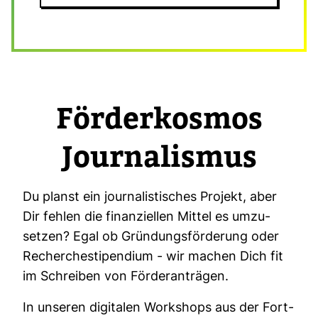
För­der­kosmos
Jour­na­lismus
Du planst ein jour­na­lis­ti­sches Pro­jekt, aber
Dir fehlen die finan­zi­ellen Mittel es umzu­
setzen? Egal ob Grün­dungs­för­de­rung oder
Recher­che­sti­pen­dium - wir machen Dich fit
im Schreiben von För­der­an­trägen.
In unseren digi­talen Work­shops aus der Fort­