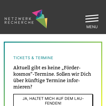
MENU
TICKETS & TER­MINE
Aktuell gibt es keine „För­der­
kosmos“-​Ter­mine. Sollen wir Dich
über künf­tige Ter­mine infor­
mieren?
JA, HALTET MICH AUF DEM LAU­
FENDEN!