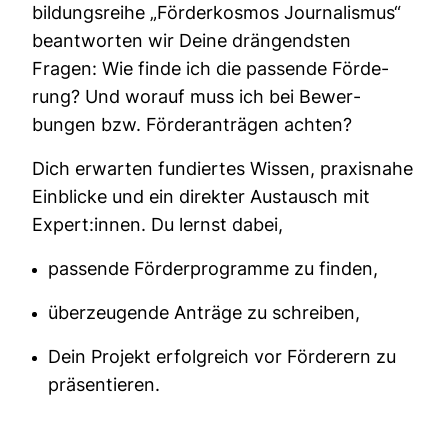
bil­dungs­reihe „För­der­kosmos Jour­na­lismus“
beant­worten wir Deine drän­gendsten
Fragen: Wie finde ich die pas­sende För­de­
rung? Und worauf muss ich bei Bewer­
bungen bzw. För­der­an­trägen achten?
Dich erwarten fun­diertes Wissen, pra­xis­nahe
Ein­blicke und ein direkter Aus­tausch mit
Expert:innen. Du lernst dabei,
passende Förderprogramme zu finden,
überzeugende Anträge zu schreiben,
Dein Projekt erfolgreich vor Förderern zu
präsentieren.