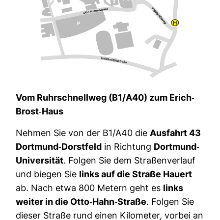
Vom Ruhr­schnellweg (B1/A40) zum Erich-​
Brost-​Haus
Nehmen Sie von der B1/A40 die
Aus­fahrt 43
Dort­mund-​Dorst­feld
in Rich­tung
Dort­mund-​
Uni­ver­sität
. Folgen Sie dem Stra­ßen­ver­lauf
und biegen Sie
links auf die Straße Hauert
ab. Nach etwa 800 Metern geht es
links
weiter in die Otto-​Hahn-​Straße
. Folgen Sie
dieser Straße rund einen Kilo­meter, vorbei an