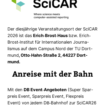
Der dies­jäh­rige Ver­an­stal­tungsort der SciCAR
2026 ist das
Erich-​Brost-​Haus
bzw. Erich-​
Brost-​Institut für Inter­na­tio­nalen Jour­na­
lismus auf dem Campus Nord der TU Dort­
mund
, Otto-​Hahn-​Straße 2, 44227 Dort­
mund.
Anreise mit der Bahn
Mit den
DB Event-​​Angeboten
(Super Spar­
preis Event, Spar­preis Event, Flex­preis
Event) von jedem DB-​​​Bahnhof zur SciCAR26