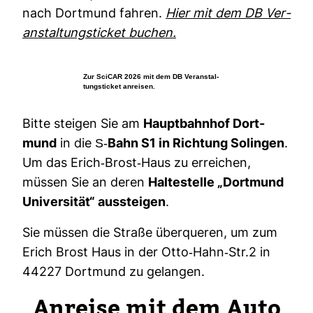
nach Dort­mund fahren.
Hier mit dem DB Ver­
an­stal­tungs­ti­cket buchen.
Zur SciCAR 2026 mit dem DB Ver­an­stal­
tungs­ti­cket anreisen.
Bitte steigen Sie am
Haupt­bahnhof Dort­
mund
in die
S-​Bahn S1 in Rich­tung Solingen
.
Um das Erich-​Brost-​Haus zu errei­chen,
müssen Sie an deren
Hal­te­stelle „Dort­mund
Uni­ver­sität“ aus­steigen
.
Sie müssen die Straße über­queren, um zum
Erich Brost Haus in der Otto-​Hahn-​Str.2 in
44227 Dort­mund zu gelangen.
Anreise mit dem Auto