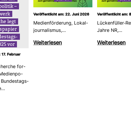
o­litik –
­werk
Veröffentlicht am: 22. Juni 2026
Veröffentlicht am: 
he legt
Medi­en­för­de­rung, Lokal­
Lücken­füller-​R
ns­pa­pier
jour­na­lismus,…
Jahre NR,…
des­tags­
Wei­ter­lesen
Wei­ter­lesen
025 vor
: 17. Februar
herche for­
Medi­en­po­
r Bun­des­tags­
e…