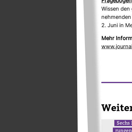
Fra­ge­bogen
Wissen den g
neh­menden 
2. Juni in M
Mehr Infor­m
www.jour­na­l
Wei­te
Sechs 
rungen