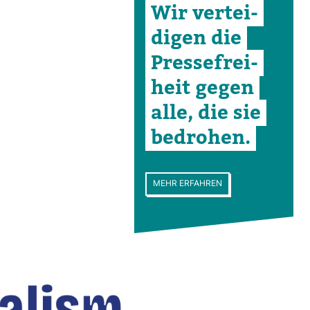
Wir ver­tei­
digen die
Pres­se­frei­
heit gegen
alle, die sie
bedrohen.
MEHR ERFAHREN