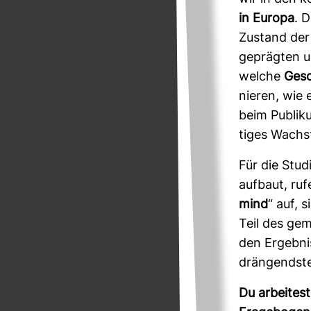
in Europa
. 
Zustand der 
geprägten un
welche
Gesc
nieren, wie e
beim Publik
tiges Wachs
Für die Stud
auf­baut, ru
mind
“ auf, 
Teil des gem
den Ergeb­ni
drän­gendste
Du arbei­tes