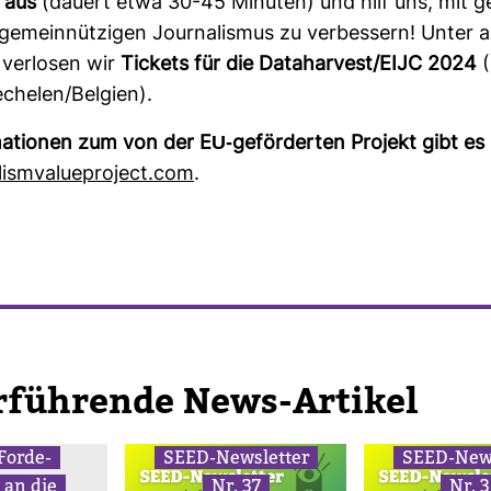
aus
(dauert etwa 30-45 Minuten) und hilf uns, mit g
emein­nüt­zigen Jour­na­lismus zu ver­bes­sern! Unter al
ver­losen wir
Tickets für die Data­har­vest/EIJC 2024
(
echelen/Bel­gien).
a­tionen zum von der EU-​geför­derten Pro­jekt gibt es
is­mva­lue­pro­ject.com
.
r­füh­rende News-​Artikel
For­de­
SEED-​News­letter
SEED-​News
 an die
Nr. 37
Nr. 