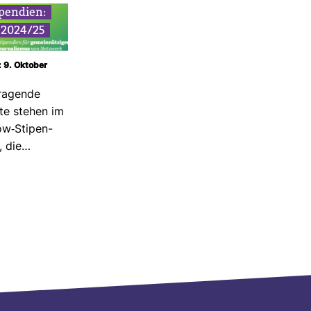
­pen­dien:
t 2024/25
: 9. Oktober
ra­gende
kte stehen im
w-​Sti­pen­
, die…