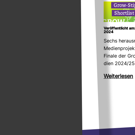
Grow-​Sti
Short­lis
Veröffentlicht am
2024
Sechs her­aus­
Medi­en­pro­je
Finale der Gro
dien 2024/25
Wei­ter­lesen