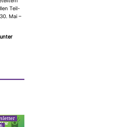
eteiltem
len Teil­
30. Mai –
 unter
­letter
36