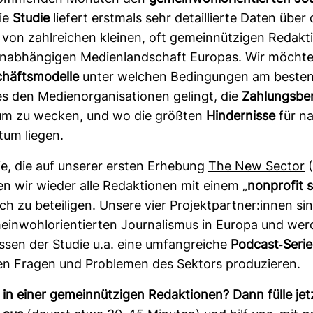
Die
Studie
lie­fert erst­mals sehr detail­lierte Daten über
von zahl­rei­chen kleinen, oft gemein­nüt­zigen Redak­
ab­hän­gigen Medi­en­land­schaft Europas. Wir möcht
häfts­mo­delle
unter wel­chen Bedin­gungen am besten 
s den Medi­en­or­ga­ni­sa­tionen gelingt, die
Zah­lungs­be­
um zu wecken, und wo die größten
Hin­der­nisse
für na
tum liegen.
ie, die auf unserer ersten Erhe­bung
The New Sector
(
fen wir wieder alle Redak­tionen mit einem „
non­profit 
sich zu betei­ligen. Unsere vier Pro­jekt­partner:innen si
ein­wohl­ori­en­tierten Jour­na­lismus in Europa und we
ssen der Studie u.a. eine umfang­reiche
Pod­cast-​Serie
n Fragen und Pro­blemen des Sek­tors pro­du­zieren.
t in einer gemein­nüt­zigen Redak­tionen? Dann fülle je