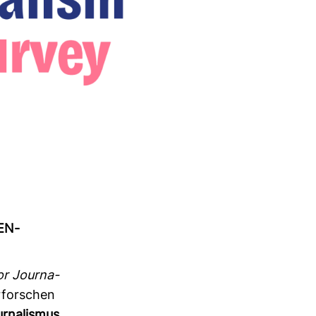
EN­
or Jour­na­
for­schen
r­na­lismus