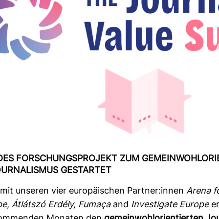
ES FOR­SCHUNGS­PRO­JEKT ZUM GEMEIN­WOHL­ORI­
UR­NA­LISMUS GESTARTET
it unseren vier euro­päi­schen Partner:innen
Arena f
pe
,
Átlátszó Erdély, Fumaça
and
Inves­ti­gate Europe
er
 kom­menden Monaten den
gemein­wohl­ori­en­tierten Jou