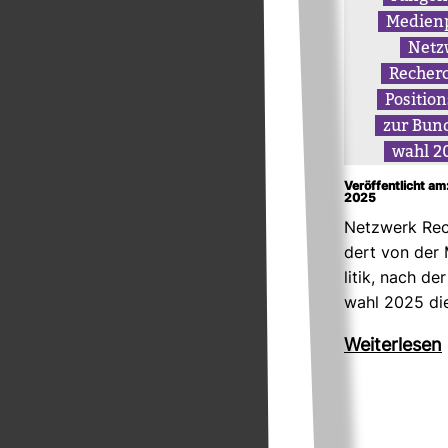
Medi­en­p
Netz
Recherc
Posi­ti­o
zur Bun­
wahl 2
Veröffentlicht am
2025
Netz­werk Rec
dert von der 
litik, nach de
wahl 2025 di
Wei­ter­lesen