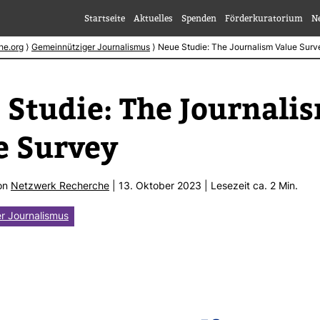
Startseite
Aktuelles
Spenden
Förderkuratorium
N
he.org
⟩
Gemeinnütziger Journalismus
⟩
Neue Studie: The Journalism Value Surv
Studie: The Jour­na­li
e Survey
von
Netz­werk Recherche
| 13. Oktober 2023 | Lese­zeit ca. 2 Min.
r Journalismus