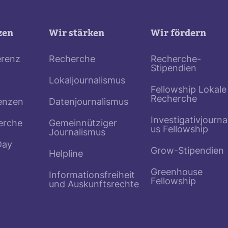
zen
Wir stärken
Wir fördern
erenz
Recherche
Recherche-
Stipendien
Lokaljournalismus
Fellowship Lokale
Recherche
enzen
Datenjournalismus
Investigativjourna
erche
Gemeinnütziger
us Fellowship
Journalismus
Day
Grow-Stipendien
Helpline
Greenhouse
Informationsfreiheit
Fellowship
und Auskunftsrechte