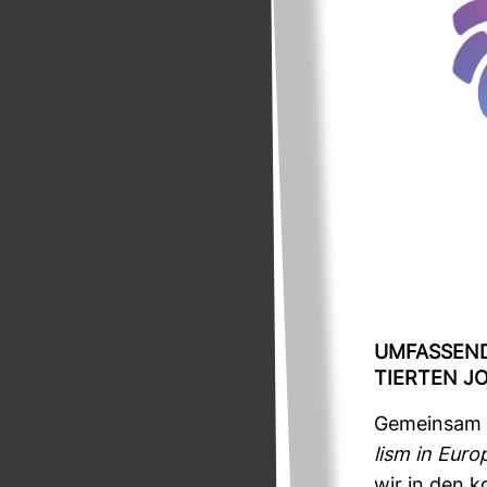
UMFAS­SEND
TIERTEN JO
Gemeinsam m
lism in Euro
wir in den