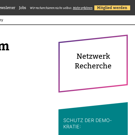
ewsletter
Jobs
Mitglied werden
Wir recherchieren nicht selbst.
Mehr erfahren
ey
sm
Netz­werk
Recherche
SCHUTZ DER DEMO­
KRATIE: